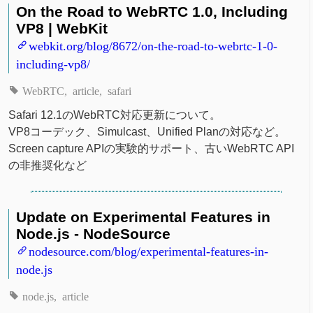
On the Road to WebRTC 1.0, Including
VP8 | WebKit
webkit.org/blog/8672/on-the-road-to-webrtc-1-0-
including-vp8/
WebRTC
article
safari
Safari 12.1のWebRTC対応更新について。
VP8コーデック、Simulcast、Unified Planの対応など。
Screen capture APIの実験的サポート、古いWebRTC API
の非推奨化など
Update on Experimental Features in
Node.js - NodeSource
nodesource.com/blog/experimental-features-in-
node.js
node.js
article