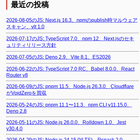
最近の投稿
2026-08-05のJS: Next.js 16.3、npmのpublish時マルウェア
スキャン、vlt 1.0
2026-07-17のJS: TypeScript 7.0、npm 12、Next.jsのセキ
ュリティリリース方針
2026-07-05のJS: Deno 2.9、Vite 8.1、ES2026
2026-06-22のJS: TypeScript 7.0 RC、Babel 8.0.0、React
Router v8
2026-06-09のJS: pnpm 11.5、Node.js 26.3.0、Cloudflare
がVoidZeroを買収
2026-05-24のJS: pnpm 11.1〜11.3、npm CLI v11.15.0、
Deno 2.8
2026-05-11のJS: Node.js 26.0.0、Rolldown 1.0、Jest
v30.4.0
2026-04-29のJS: Node.js 24.15.0(LTS)、Rspack 2.0、