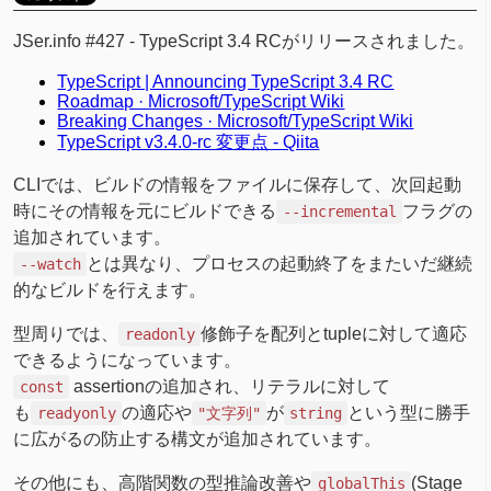
JSer.info #427 - TypeScript 3.4 RCがリリースされました。
TypeScript | Announcing TypeScript 3.4 RC
Roadmap · Microsoft/TypeScript Wiki
Breaking Changes · Microsoft/TypeScript Wiki
TypeScript v3.4.0-rc 変更点 - Qiita
CLIでは、ビルドの情報をファイルに保存して、次回起動
時にその情報を元にビルドできる
フラグの
--incremental
追加されています。
とは異なり、プロセスの起動終了をまたいだ継続
--watch
的なビルドを行えます。
型周りでは、
修飾子を配列とtupleに対して適応
readonly
できるようになっています。
assertionの追加され、リテラルに対して
const
も
の適応や
が
という型に勝手
readyonly
"文字列"
string
に広がるの防止する構文が追加されています。
その他にも、高階関数の型推論改善や
(Stage
globalThis