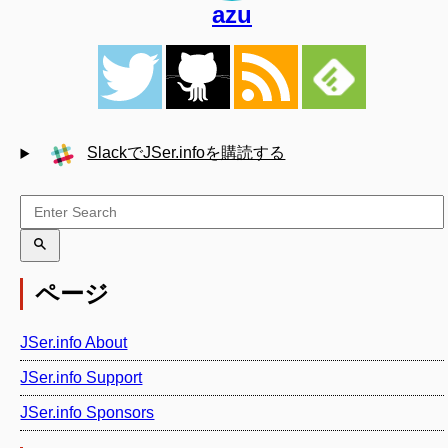
azu
SlackでJSer.infoを購読する
ページ
JSer.info About
JSer.info Support
JSer.info Sponsors