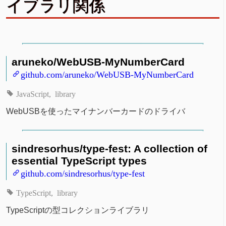
イブラリ関係
aruneko/WebUSB-MyNumberCard
github.com/aruneko/WebUSB-MyNumberCard
JavaScript
library
WebUSBを使ったマイナンバーカードのドライバ
sindresorhus/type-fest: A collection of
essential TypeScript types
github.com/sindresorhus/type-fest
TypeScript
library
TypeScriptの型コレクションライブラリ