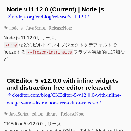
Node v11.12.0 (Current) | Node.js
nodejs.org/en/blog/release/v11.12.0/
node.js
JavaScript
ReleaseNote
Node.js 11.12.0リリース。
などのビルトインオブジェクトをデフォルトで
Array
freezeする
フラグを実験的に追加な
--frozen-intrinsics
ど
CKEditor 5 v12.0.0 with inline widgets
and distraction free editor released
ckeditor.com/blog/CKEditor-5-v12.0.0-with-inline-
widgets-and-distraction-free-editor-released/
JavaScript
editor
library
ReleaseNote
CKEditor 5 v12.0.0リリース。
Inline widgets、placeholderの対応、TableにMediaを埋め