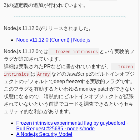
3)の型定義の追加が行われています。
Node.js 11.12.0がリリースされました。
Node v11.12.0 (Current) | Node.js
Node.js 11.12.0では
という実験的フ
--frozen-intrinsics
ラグが追加されています。
詳細は実装されたPRなどに書かれていますが、
--frozen-
は
などのJavaScriptのビルトインオブジ
intrinsics
Array
ェクトのデフォルトでdeep freezeする実験的フラグです。
このフラグを有効するといわゆるmonkey patchができない
状態になるので、暗黙的にビルトインオブジェクトが拡張
されていないという前提でコードを調査できるというセキ
ュリティ的な利点があります。
Frozen intrinsics experimental flag by guybedford ·
Pull Request #25685 · nodejs/node
A Node.js Security Model