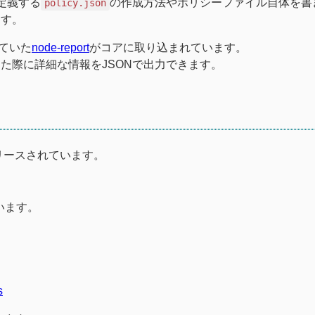
定義する
の作成方法やポリシーファイル自体を書
policy.json
ます。
れていた
node-report
がコアに取り込まれています。
た際に詳細な情報をJSONで出力できます。
0がリリースされています。
います。
s