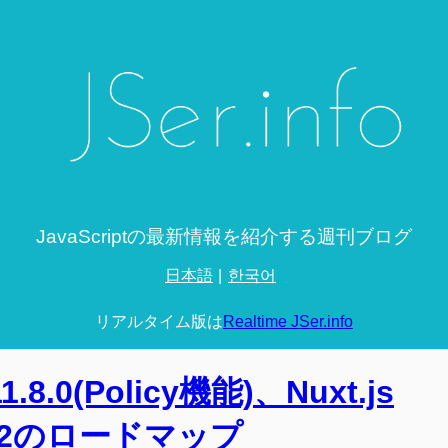
JavaScriptの最新情報を紹介する週刊ブログ
日本語
한국어
リアルタイム版は
Realtime JSer.info
11.8.0(Policy機能)、Nuxt.js
n v2のロードマップ