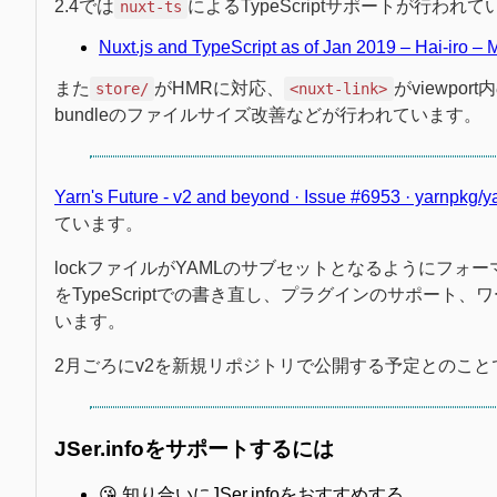
2.4では
によるTypeScriptサポートが行われ
nuxt-ts
Nuxt.js and TypeScript as of Jan 2019 – Hai-iro –
また
がHMRに対応、
がviewpor
store/
<nuxt-link>
bundleのファイルサイズ改善などが行われています。
Yarn's Future - v2 and beyond · Issue #6953 · yarnpkg/y
ています。
lockファイルがYAMLのサブセットとなるようにフォ
をTypeScriptでの書き直し、プラグインのサポート
います。
2月ごろにv2を新規リポジトリで公開する予定とのこと
JSer.infoをサポートするには
😘 知り合いにJSer.infoをおすすめする