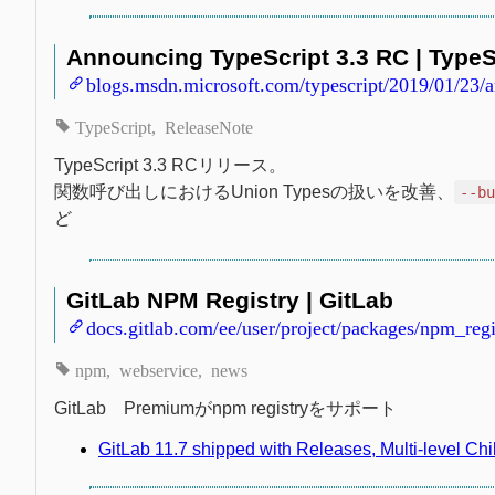
Announcing TypeScript 3.3 RC | TypeS
blogs.msdn.microsoft.com/typescript/2019/01/23/a
TypeScript
ReleaseNote
TypeScript 3.3 RCリリース。
関数呼び出しにおけるUnion Typesの扱いを改善、
--b
ど
GitLab NPM Registry | GitLab
docs.gitlab.com/ee/user/project/packages/npm_regi
npm
webservice
news
GitLab Premiumがnpm registryをサポート
GitLab 11.7 shipped with Releases, Multi-level Ch