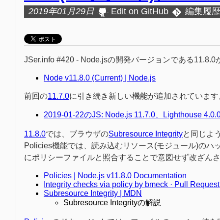
2019年01月29日
Edit on GitHub
編集履
JSer.info #420 - Node.jsの開発バージョンである1
Node v11.8.0 (Current) | Node.js
前回の
11.7.0
に引き続き新しい機能が追加されています
2019-01-22のJS: Node.js 11.7.0、Lighthouse 4.0.0、
11.8.0
では、ブラウザの
Subresource Integrity
と同じよう
Policies機能では、読み込むリソース(モジュール
にポリシーファイルと照合することで意図せず改ざん
Policies | Node.js v11.8.0 Documentation
Integrity checks via policy by bmeck · Pull Reque
Subresource Integrity | MDN
Subresource Integrityの解説