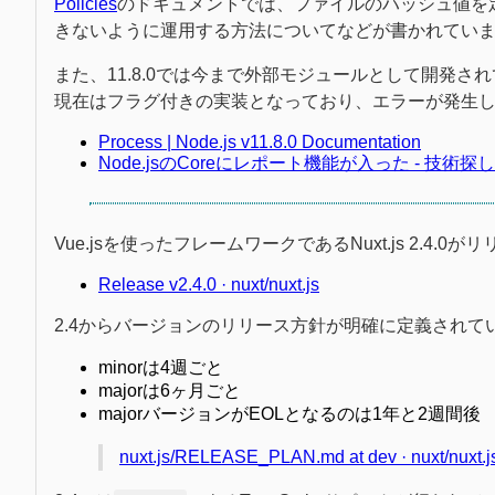
Policies
のドキュメントでは、ファイルのハッシュ値を
きないように運用する方法についてなどが書かれてい
また、11.8.0では今まで外部モジュールとして開発さ
現在はフラグ付きの実装となっており、エラーが発生し
Process | Node.js v11.8.0 Documentation
Node.jsのCoreにレポート機能が入った - 技術探し
Vue.jsを使ったフレームワークであるNuxt.js 2.4.
Release v2.4.0 · nuxt/nuxt.js
2.4からバージョンのリリース方針が明確に定義されて
minorは4週ごと
majorは6ヶ月ごと
majorバージョンがEOLとなるのは1年と2週間後
nuxt.js/RELEASE_PLAN.md at dev · nuxt/nuxt.j