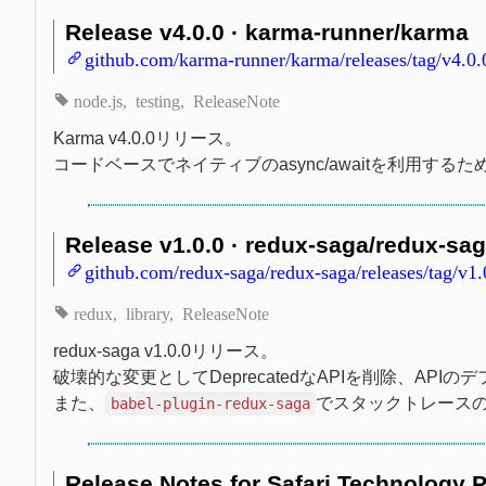
Release v4.0.0 · karma-runner/karma
github.com/karma-runner/karma/releases/tag/v4.0.
node.js
testing
ReleaseNote
Karma v4.0.0リリース。
コードベースでネイティブのasync/awaitを利用するた
Release v1.0.0 · redux-saga/redux-sa
github.com/redux-saga/redux-saga/releases/tag/v1.
redux
library
ReleaseNote
redux-saga v1.0.0リリース。
破壊的な変更としてDeprecatedなAPIを削除、AP
また、
でスタックトレース
babel-plugin-redux-saga
Release Notes for Safari Technology P