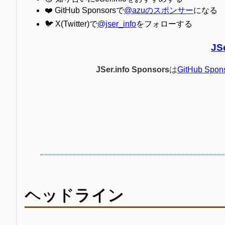
❤️ GitHub Sponsorsで
@azuのスポンサー
になる
🐦 X(Twitter)で
@jser_info
をフォローする
JS
JSer.info Sponsors
は
GitHub Spon
ヘッドライン