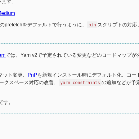
ています。
 Medium
t内のprefetchをデフォルトで行うように、
スクリプトの対応、
bin
arn
では、Yarn v2で予定されている変更などのロードマップが
ーマット変更、
PnP
を新規インストール時にデフォルト化、コー
、ワークスペース対応の改善、
の追加などが予
yarn constraints
です。