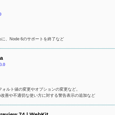
0
めに、Node 6のサポートを終了など
ga
0.0
Iのデフォルト値の変更やオプションの変更など。
の改善や不適切な使い方に対する警告表示の追加など
review 74 | WebKit