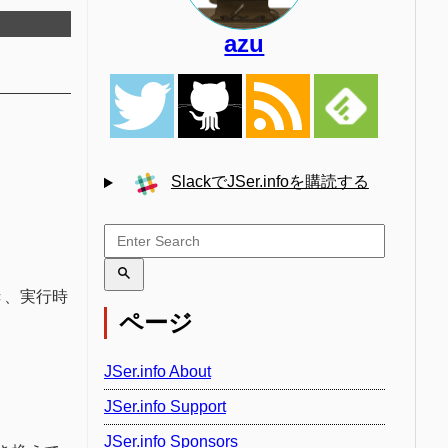
azu
SlackでJSer.infoを購読する
き、実行時
ページ
JSer.info About
JSer.info Support
JSer.info Sponsors