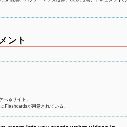
メント
て学べるサイト。
ashcardsが用意されている。