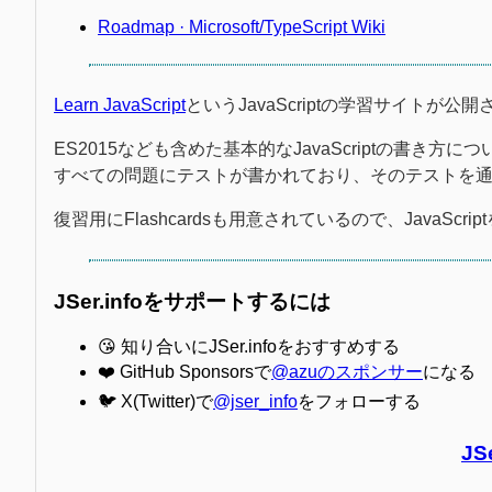
Roadmap · Microsoft/TypeScript Wiki
Learn JavaScript
というJavaScriptの学習サイトが公
ES2015なども含めた基本的なJavaScriptの書
すべての問題にテストが書かれており、そのテストを通るよう
復習用にFlashcardsも用意されているので、JavaS
JSer.infoをサポートするには
😘 知り合いにJSer.infoをおすすめする
❤️ GitHub Sponsorsで
@azuのスポンサー
になる
🐦 X(Twitter)で
@jser_info
をフォローする
JS