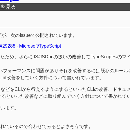
歴を見る
ロードマップが、次のIssueで公開されています。
#29288 · Microsoft/TypeScript
ったため、さらにJS/JSDocの扱いの改善してTypeScriptへの
組み上パフォーマンスに問題がありそれを改善するには既存のルール
iptのLint改善をしていく方針について書かれています。
改善や整形などをCLIから行えるようにするといったCLIの改善、ドキ
するといった改善などに取り組んでいく方針について書かれて
ています。
されているので合わせてみるとよさそうです。