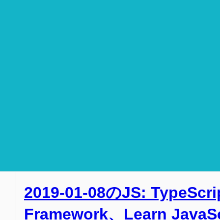
2019-01-08のJS: Type
Framework、Learn JavaSc