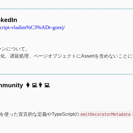
nkedIn
ascript-vladim%C3%ADr-gorej/
パターンについて。
、遅延処理、ページオブジェクトにAssertを含めないこと
munity 👩‍💻👨‍💻
を使った宣言的な定義やTypeScriptの
emitDecoratorMetadata