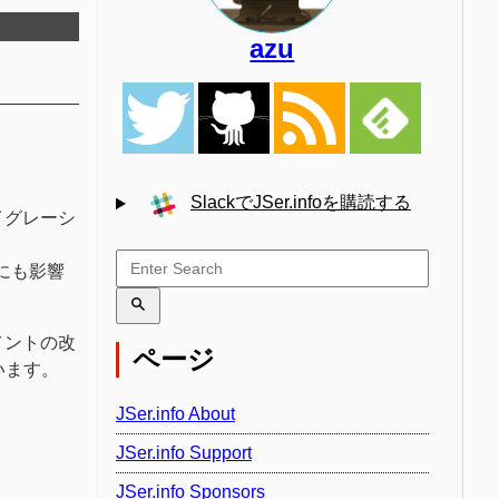
azu
SlackでJSer.infoを購読する
マイグレーシ
にも影響
ュメントの改
ページ
います。
JSer.info About
JSer.info Support
JSer.info Sponsors