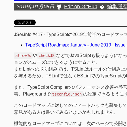
2019年01月08日
Edit on GitHub
編集履
JSer.info #417 - TypeScriptの2019年前半の
TypeScript Roadmap: January - June 2019 · Issue 
や
などでJavaScriptも扱うようにな
allowJs
checkJS
ョンがスムーズにできるようにすること。
またLintへの取り組みでは、TSLintはルールの仕
を与えるため、TSLintではなくESLintでのTypeScr
また、TypeScript Compilerのパフォーマンス
善、Playgroundで
の設定できるように
tsconfig.json
このロードマップに対してのフィードバックも募集し
意見がある人は書いてみるとよいかもしれません。
機能的なロードマップについては、次のページで公開