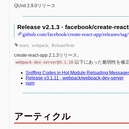
QUnit 2.9.0リリース
Release v2.1.3 · facebook/create-reac
github.com/facebook/create-react-app/releases/tag/
react
webpack
ReleaseNote
create-react-app 2.1.3リリース。
以下にあった脆弱性を修
webpack-dev-server@3.1.10
Sniffing Codes in Hot Module Reloading Messages
Release v3.1.11 · webpack/webpack-dev-server
npm
アーティクル