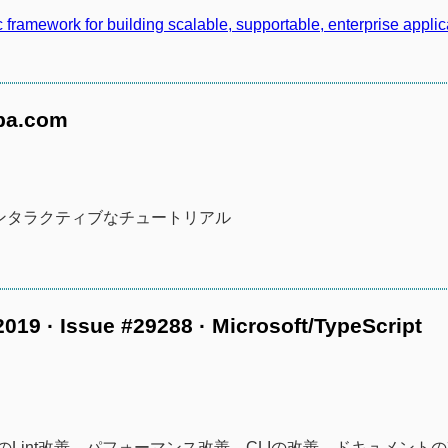
c framework for building scalable, supportable, enterprise applic
mba.com
のインタラクティブなチュートリアル
019 · Issue #29288 · Microsoft/TypeScript
でのTSのLint改善、パフォーマンス改善、CLIの改善、ドキュメント