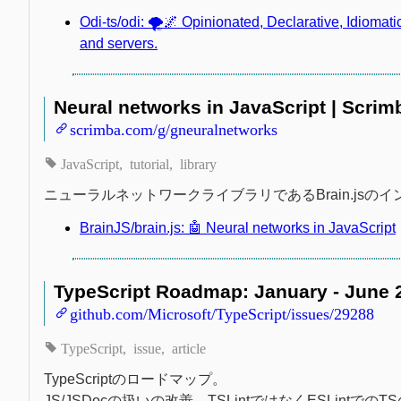
Odi-ts/odi: 🌪🌌 Opinionated, Declarative, Idiomati
and servers.
Neural networks in JavaScript | Scri
scrimba.com/g/gneuralnetworks
JavaScript
tutorial
library
ニューラルネットワークライブラリであるBrain.js
BrainJS/brain.js: 🤖 Neural networks in JavaScript
TypeScript Roadmap: January - June 2
github.com/Microsoft/TypeScript/issues/29288
TypeScript
issue
article
TypeScriptのロードマップ。
JS/JSDocの扱いの改善、TSLintではなくESLint