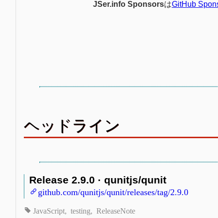
JSer.info Sponsors
は
GitHub Spon
ヘッドライン
Release 2.9.0 · qunitjs/qunit
github.com/qunitjs/qunit/releases/tag/2.9.0
JavaScript
testing
ReleaseNote