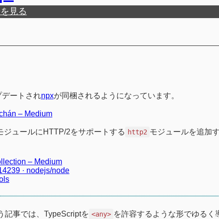
歴を見る
ップデートされ
npx
が同梱されるようになっています。
archán – Medium
モジュールにHTTP/2をサポートする
モジュールを追加す
http2
ollection – Medium
 #14239 · nodejs/node
ols
記事では、TypeScriptを
を許容するような形でゆるく
<any>