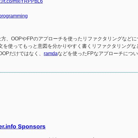
s://t.co/mxlYRPPbL6
programming
の仕方、OOPやFPのアプローチを使ったリファクタリングなど
の構文を使ってもっと意図を分かりやすく書くリファクタリングな
OOPだけではなく、
ramda
などを使ったFPなアプローチにつ
er.info Sponsors