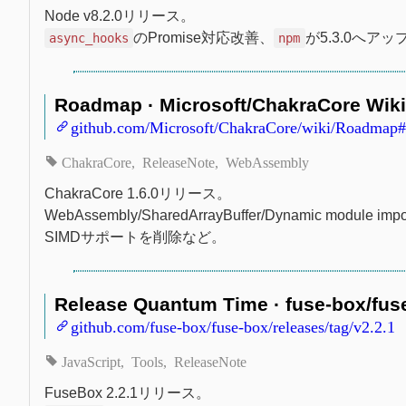
Node v8.2.0リリース。
のPromise対応改善、
が5.3.0へア
async_hooks
npm
Roadmap · Microsoft/ChakraCore Wiki
github.com/Microsoft/ChakraCore/wiki/Roadmap
ChakraCore
ReleaseNote
WebAssembly
ChakraCore 1.6.0リリース。
WebAssembly/SharedArrayBuffer/Dynamic modu
SIMDサポートを削除など。
Release Quantum Time · fuse-box/fus
github.com/fuse-box/fuse-box/releases/tag/v2.2.1
JavaScript
Tools
ReleaseNote
FuseBox 2.2.1リリース。