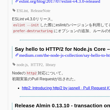
eslint.org/blog/2017/07/eslint-v4.3.0-released
ESLint
ReleaseNote
ESLint v4.3.0リリース。
した際にeslintのバージョンを利用
eslint --init
にオプションの追加、ルールの
prefer-destructuring
Say hello to HTTP/2 for Node.js Core 
medium.com/the-node-js-collection/say-hello-to-h
node.js
HTTP2
library
Nodeの
対応について。
http2
初期実装のPull Requestが出された。
http2: Introducing http/2 by jasnell · Pull Request
Release Almin 0.13.10 - transaction on