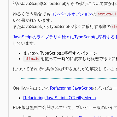
話やJavaScript(CoffeeScript)からの移行について
ゆるく使う場合でも
コンパイルオプション
の
strictNul
いて書かれています。
またJavaScriptからTypeScriptへ徐々に移行する際の
ch
JavaScriptのライブラリを徐々にTypeScriptに移行する | W
しています。
まとめてTypeScriptに移行するパターン
を使って一時的に混在した状態で徐々に
allowJs
についてそれぞれ具体的なPRを見ながら解説していま
Oreiilyから出ている
Refactoring JavaScript
のプレビュー
Refactoring JavaScript - O'Reilly Media
PDF版は無料で公開されていて、プレビュー版のレイ