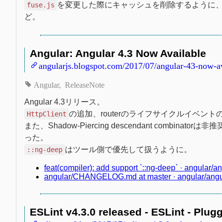
を変更した際にキャッシュを削除するように
fuse.js
ど。
Angular: Angular 4.3 Now Available
angularjs.blogspot.com/2017/07/angular-43-now-av
Angular
ReleaseNote
Angular 4.3リリース。
の追加、routerのライフサイクルイベント
HttpClient
また、Shadow-Piercing descendant combinato
った。
はツール側で優先して扱うように。
::ng-deep
feat(compiler): add support `::ng-deep` · angular
angular/CHANGELOG.md at master · angular/angu
ESLint v4.3.0 released - ESLint - Plugg