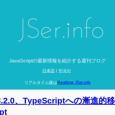
JavaScriptの最新情報を紹介する週刊ブログ
日本語
한국어
リアルタイム版は
Realtime JSer.info
js 8.2.0、TypeScriptへの漸進
pt