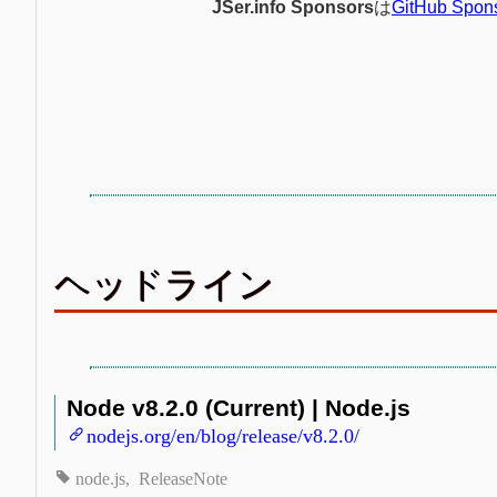
JSer.info Sponsors
は
GitHub Spon
ヘッドライン
Node v8.2.0 (Current) | Node.js
nodejs.org/en/blog/release/v8.2.0/
node.js
ReleaseNote