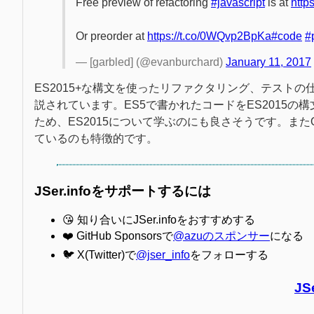
Free preview of refactoring
#javascript
is at
http
Or preorder at
https://t.co/0WQvp2BpKa
#code
#
— [garbled] (@evanburchard)
January 11, 2017
ES2015+な構文を使ったリファクタリング、テスト
説されています。ES5で書かれたコードをES2015
ため、ES2015について学ぶのにも良さそうです。また
ているのも特徴的です。
JSer.infoをサポートするには
😘 知り合いにJSer.infoをおすすめする
❤️ GitHub Sponsorsで
@azuのスポンサー
になる
🐦 X(Twitter)で
@jser_info
をフォローする
JS