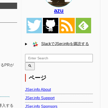
azu
SlackでJSer.infoを購読する
るPRが
ページ
JSer.info About
JSer.info Support
導入する
JSer.info Sponsors