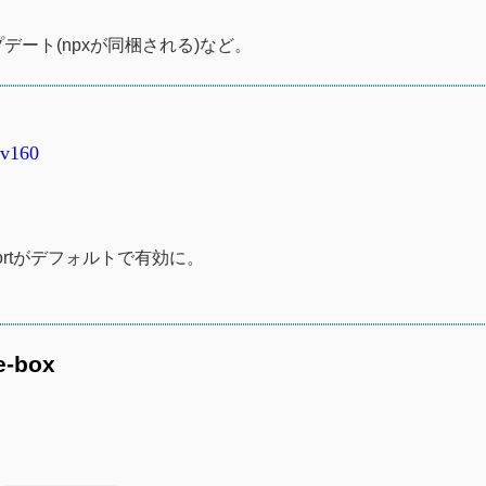
ップデート(npxが同梱される)など。
#v160
le importがデフォルトで有効に。
e-box