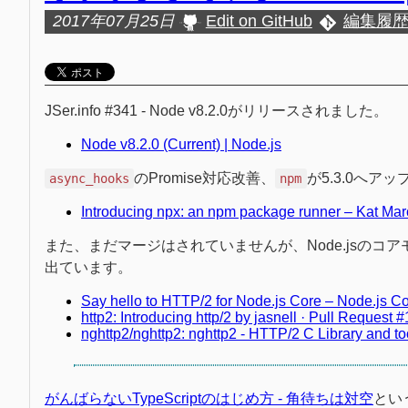
2017年07月25日
Edit on GitHub
編集履
JSer.info #341 - Node v8.2.0がリリースされました。
Node v8.2.0 (Current) | Node.js
のPromise対応改善、
が5.3.0へア
async_hooks
npm
Introducing npx: an npm package runner – Kat M
また、まだマージはされていませんが、Node.jsのコア
出ています。
Say hello to HTTP/2 for Node.js Core – Node.js C
http2: Introducing http/2 by jasnell · Pull Request
nghttp2/nghttp2: nghttp2 - HTTP/2 C Library and to
がんばらないTypeScriptのはじめ方 - 角待ちは対空
という