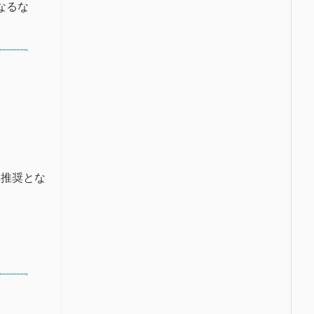
なるな
非推奨とな