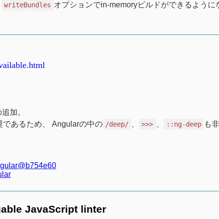
、
オプションでin-memoryビルドができるように
writeBundles
ailable.html
の追加。
rは非推奨であるため、 Angularの中の
、
、
も
/deep/
>>>
::ng-deep
/angular@b754e60
lar
able JavaScript linter