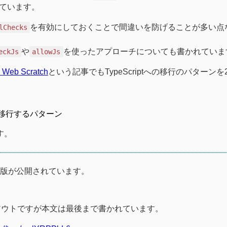
書かれています。
を有効にしておくことで間違いを防げることが多い点
lChecks
や
を使ったアプローチについても書かれていま
eckJs
allowJs
eb Scratch
という記事でもTypeScriptへの移行のパターン
移行するパターン
す。
版が公開されています。
アウトですが本文は最後まで書かれています。