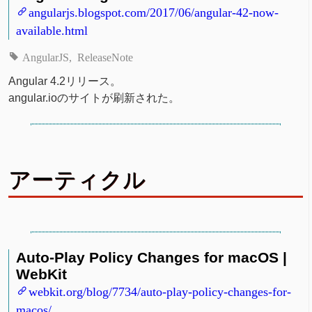
angularjs.blogspot.com/2017/06/angular-42-now-
available.html
AngularJS
ReleaseNote
Angular 4.2リリース。
angular.ioのサイトが刷新された。
アーティクル
Auto-Play Policy Changes for macOS |
WebKit
webkit.org/blog/7734/auto-play-policy-changes-for-
macos/