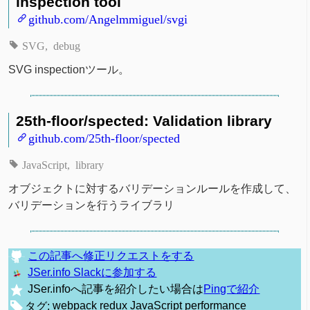
inspection tool
github.com/Angelmmiguel/svgi
SVG
debug
SVG inspectionツール。
25th-floor/spected: Validation library
github.com/25th-floor/spected
JavaScript
library
オブジェクトに対するバリデーションルールを作成して、
バリデーションを行うライブラリ
この記事へ修正リクエストをする
JSer.info Slackに参加する
JSer.infoへ記事を紹介したい場合は
Pingで紹介
タグ:
webpack
redux
JavaScript
performance