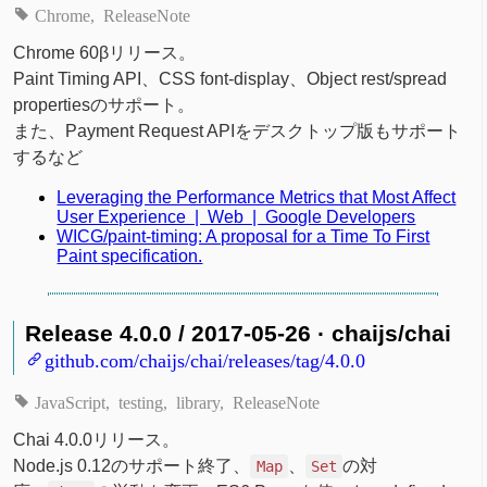
Chrome
ReleaseNote
Chrome 60βリリース。
Paint Timing API、CSS font-display、Object rest/spread
propertiesのサポート。
また、Payment Request APIをデスクトップ版もサポート
するなど
Leveraging the Performance Metrics that Most Affect
User Experience | Web | Google Developers
WICG/paint-timing: A proposal for a Time To First
Paint specification.
Release 4.0.0 / 2017-05-26 · chaijs/chai
github.com/chaijs/chai/releases/tag/4.0.0
JavaScript
testing
library
ReleaseNote
Chai 4.0.0リリース。
Node.js 0.12のサポート終了、
、
の対
Map
Set