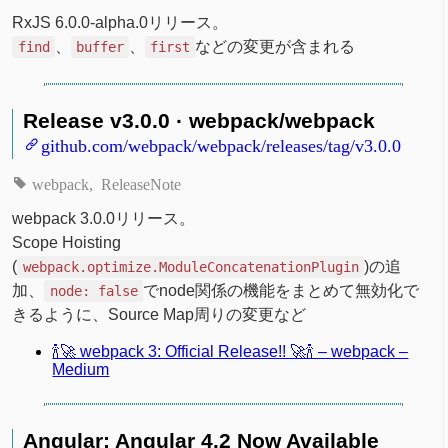
RxJS 6.0.0-alpha.0リリース。
、
、
などの変更が含まれる
find
buffer
first
Release v3.0.0 · webpack/webpack
github.com/webpack/webpack/releases/tag/v3.0.0
webpack
ReleaseNote
webpack 3.0.0リリース。
Scope Hoisting
(
)の追
webpack.optimize.ModuleConcatenationPlugin
加、
でnode関係の機能をまとめて無効化で
node: false
きるように、Source Map周りの変更など
🍾🚀 webpack 3: Official Release!! 🚀🍾 – webpack –
Medium
Angular: Angular 4.2 Now Available