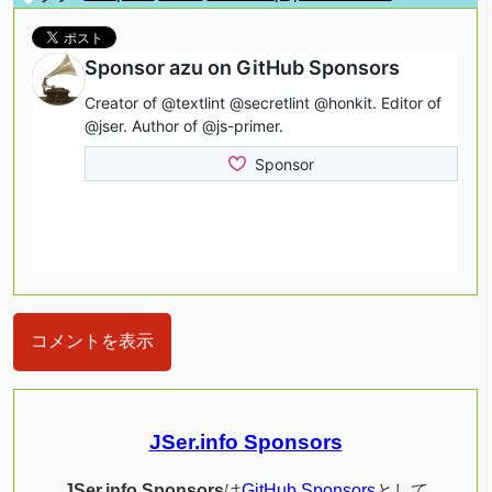
コメントを表示
JSer.info Sponsors
JSer.info Sponsors
は
GitHub Sponsors
として