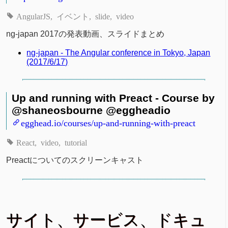
AngularJS
イベント
slide
video
ng-japan 2017の発表動画、スライドまとめ
ng-japan - The Angular conference in Tokyo, Japan
(2017/6/17)
Up and running with Preact - Course by
@shaneosbourne @eggheadio
egghead.io/courses/up-and-running-with-preact
React
video
tutorial
Preactについてのスクリーンキャスト
サイト、サービス、ドキュ