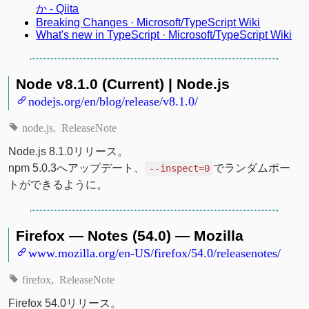
か - Qiita
Breaking Changes · Microsoft/TypeScript Wiki
What's new in TypeScript · Microsoft/TypeScript Wiki
Node v8.1.0 (Current) | Node.js
nodejs.org/en/blog/release/v8.1.0/
node.js
ReleaseNote
Node.js 8.1.0リリース。
npm 5.0.3へアップデート、
でランダムポー
--inspect=0
トができるように。
Firefox — Notes (54.0) — Mozilla
www.mozilla.org/en-US/firefox/54.0/releasenotes/
firefox
ReleaseNote
Firefox 54.0リリース。