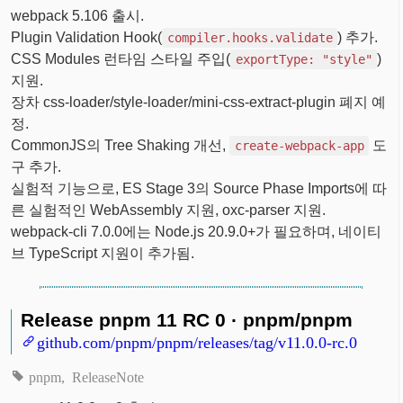
webpack 5.106 출시.
Plugin Validation Hook(
) 추가.
compiler.hooks.validate
CSS Modules 런타임 스타일 주입(
)
exportType: "style"
지원.
장차 css-loader/style-loader/mini-css-extract-plugin 폐지 예
정.
CommonJS의 Tree Shaking 개선,
도
create-webpack-app
구 추가.
실험적 기능으로, ES Stage 3의 Source Phase Imports에 따
른 실험적인 WebAssembly 지원, oxc-parser 지원.
webpack-cli 7.0.0에는 Node.js 20.9.0+가 필요하며, 네이티
브 TypeScript 지원이 추가됨.
Release pnpm 11 RC 0 · pnpm/pnpm
github.com/pnpm/pnpm/releases/tag/v11.0.0-rc.0
pnpm
ReleaseNote