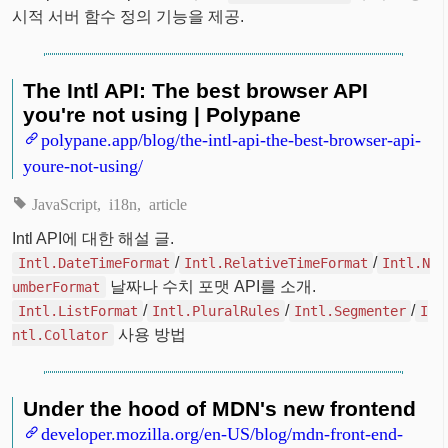
시적 서버 함수 정의 기능을 제공.
The Intl API: The best browser API
you're not using | Polypane
polypane.app/blog/the-intl-api-the-best-browser-api-
youre-not-using/
JavaScript
i18n
article
Intl API에 대한 해설 글.
/
/
Intl.DateTimeFormat
Intl.RelativeTimeFormat
Intl.N
날짜나 수치 포맷 API를 소개.
umberFormat
/
/
/
Intl.ListFormat
Intl.PluralRules
Intl.Segmenter
I
사용 방법
ntl.Collator
Under the hood of MDN's new frontend
developer.mozilla.org/en-US/blog/mdn-front-end-