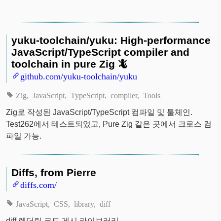
yuku-toolchain/yuku: High-performance
JavaScript/TypeScript compiler and
toolchain in pure Zig 🦎
github.com/yuku-toolchain/yuku
Zig
JavaScript
TypeScript
compiler
Tools
Zig로 작성된 JavaScript/TypeScript 컴파일 및 툴체인.
Test262에서 테스트되었고, Pure Zig 같은 곳에서 크로스 컴
파일 가능.
Diffs, from Pierre
diffs.com/
JavaScript
CSS
library
diff
diff 렌더링 코드 게시 라이브러리.