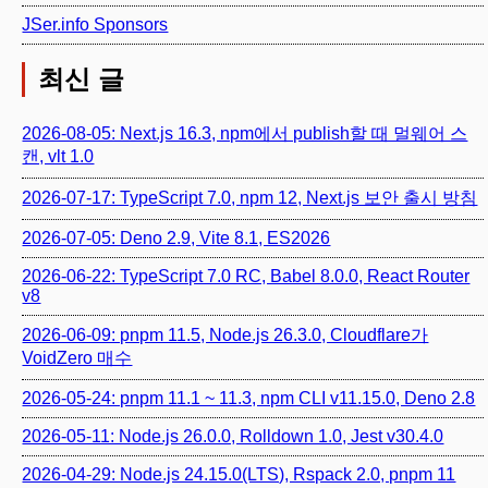
JSer.info Sponsors
최신 글
2026-08-05: Next.js 16.3, npm에서 publish할 때 멀웨어 스
캔, vlt 1.0
2026-07-17: TypeScript 7.0, npm 12, Next.js 보안 출시 방침
2026-07-05: Deno 2.9, Vite 8.1, ES2026
2026-06-22: TypeScript 7.0 RC, Babel 8.0.0, React Router
v8
2026-06-09: pnpm 11.5, Node.js 26.3.0, Cloudflare가
VoidZero 매수
2026-05-24: pnpm 11.1 ~ 11.3, npm CLI v11.15.0, Deno 2.8
2026-05-11: Node.js 26.0.0, Rolldown 1.0, Jest v30.4.0
2026-04-29: Node.js 24.15.0(LTS), Rspack 2.0, pnpm 11