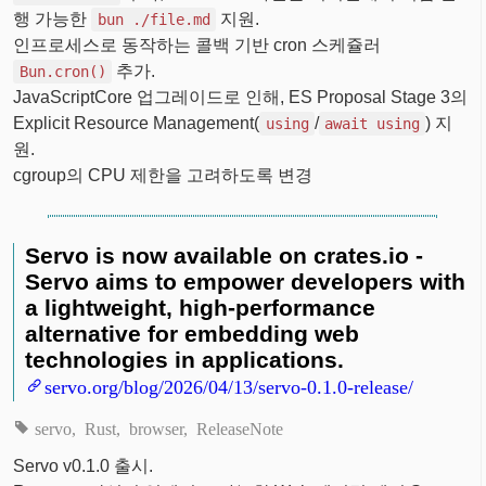
행 가능한
지원.
bun ./file.md
인프로세스로 동작하는 콜백 기반 cron 스케쥴러
추가.
Bun.cron()
JavaScriptCore 업그레이드로 인해, ES Proposal Stage 3의
Explicit Resource Management(
/
) 지
using
await using
원.
cgroup의 CPU 제한을 고려하도록 변경
Servo is now available on crates.io -
Servo aims to empower developers with
a lightweight, high-performance
alternative for embedding web
technologies in applications.
servo.org/blog/2026/04/13/servo-0.1.0-release/
servo
Rust
browser
ReleaseNote
Servo v0.1.0 출시.