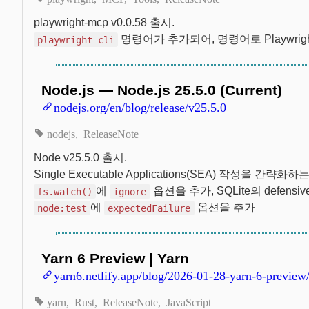
playwright-mcp v0.0.58 출시.
명령어가 추가되어, 명령어로 Playwrig
playwright-cli
Node.js — Node.js 25.5.0 (Current)
nodejs.org/en/blog/release/v25.5.0
nodejs
ReleaseNote
Node v25.5.0 출시.
Single Executable Applications(SEA) 작성을 간략화하
에
옵션을 추가, SQLite의 defens
fs.watch()
ignore
에
옵션을 추가
node:test
expectedFailure
Yarn 6 Preview | Yarn
yarn6.netlify.app/blog/2026-01-28-yarn-6-preview
yarn
Rust
ReleaseNote
JavaScript