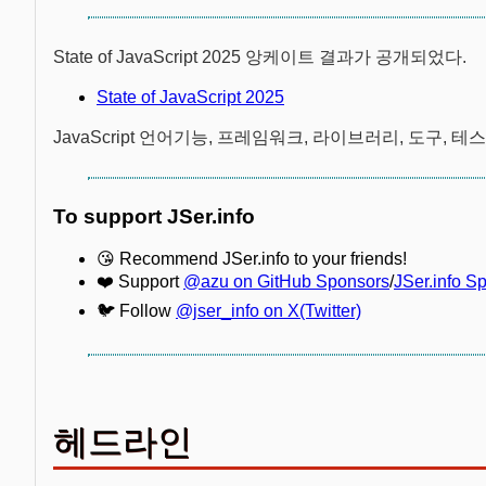
State of JavaScript 2025 앙케이트 결과가 공개되었다.
State of JavaScript 2025
JavaScript 언어기능, 프레임워크, 라이브러리, 도구, 
To support JSer.info
😘 Recommend JSer.info to your friends!
❤️ Support
@azu on GitHub Sponsors
/
JSer.info S
🐦 Follow
@jser_info on X(Twitter)
헤드라인