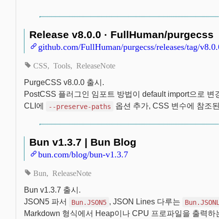
Release v8.0.0 · FullHuman/purgecss
github.com/FullHuman/purgecss/releases/tag/v8.0.
CSS
Tools
ReleaseNote
PurgeCSS v8.0.0 출시.
PostCSS 플러그인 임포트 방법이 default import으로 변
CLI에
옵션 추가, CSS 변수에 참조
--preserve-paths
Bun v1.3.7 | Bun Blog
bun.com/blog/bun-v1.3.7
Bun
ReleaseNote
Bun v1.3.7 출시.
JSON5 파서
, JSON Lines 다루는
Bun.JSON5
Bun.JSON
Markdown 형식에서 Heap이나 CPU 프로파일을 출력