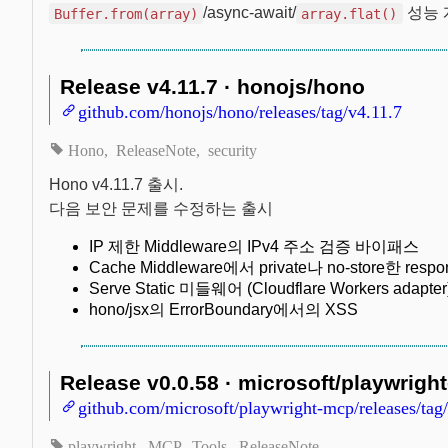
/async-await/
성능 개
Buffer.from(array)
array.flat()
Release v4.11.7 · honojs/hono
github.com/honojs/hono/releases/tag/v4.11.7
Hono
ReleaseNote
security
Hono v4.11.7 출시.
다음 보안 문제를 수정하는 출시
IP 제한 Middleware의 IPv4 주소 검증 바이패스
Cache Middleware에서 private나 no-store한 r
Serve Static 미들웨어 (Cloudflare Workers a
hono/jsx의 ErrorBoundary에서의 XSS
Release v0.0.58 · microsoft/playwrigh
github.com/microsoft/playwright-mcp/releases/tag
playwright
MCP
Tools
ReleaseNote