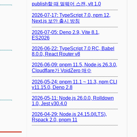
publish할 때 멀웨어 스캔, vlt 1.0
2026-07-17: TypeScript 7.0, npm 12,
Next.js 보안 출시 방침
2026-07-05: Deno 2.9, Vite 8.1,
ES2026
2026-06-22: TypeScript 7.0 RC, Babel
8.0.0, React Router v8
2026-06-09: pnpm 11.5, Node.js 26.3.0,
Cloudflare가 VoidZero 매수
2026-05-24: pnpm 11.1 ~ 11.3, npm CLI
v11.15.0, Deno 2.8
2026-05-11: Node.js 26.0.0, Rolldown
1.0, Jest v30.4.0
2026-04-29: Node.js 24.15.0(LTS),
Rspack 2.0, pnpm 11