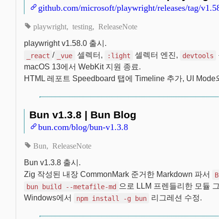
github.com/microsoft/playwright/releases/tag/v1.5
playwright
testing
ReleaseNote
playwright v1.58.0 출시.
/
셀렉터,
셀렉터 엔진,
_react
_vue
:light
devtools
macOS 13에서 WebKit 지원 종료.
HTML 레포트 Speedboard 탭에 Timeline 추가, UI M
Bun v1.3.8 | Bun Blog
bun.com/blog/bun-v1.3.8
Bun
ReleaseNote
Bun v1.3.8 출시.
Zig 작성된 내장 CommonMark 준거한 Markdown 파서
B
으로 LLM 프렌들리한 모듈 
bun build --metafile-md
Windows에서
리그레션 수정.
npm install -g bun