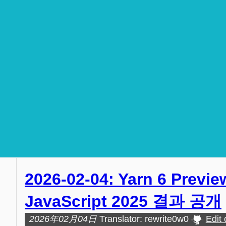
2026-02-04: Yarn 6 Previ
JavaScript 2025 결과 공개
2026年02月04日
Translator: rewrite0w0
Edit