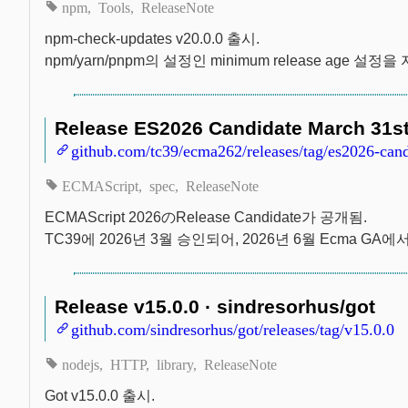
npm
Tools
ReleaseNote
npm-check-updates v20.0.0 출시.
npm/yarn/pnpm의 설정인 minimum release age 
Release ES2026 Candidate March 31st
github.com/tc39/ecma262/releases/tag/es2026-can
ECMAScript
spec
ReleaseNote
ECMAScript 2026のRelease Candidate가 공개됨.
TC39에 2026년 3월 승인되어, 2026년 6월 Ecma G
Release v15.0.0 · sindresorhus/got
github.com/sindresorhus/got/releases/tag/v15.0.0
nodejs
HTTP
library
ReleaseNote
Got v15.0.0 출시.