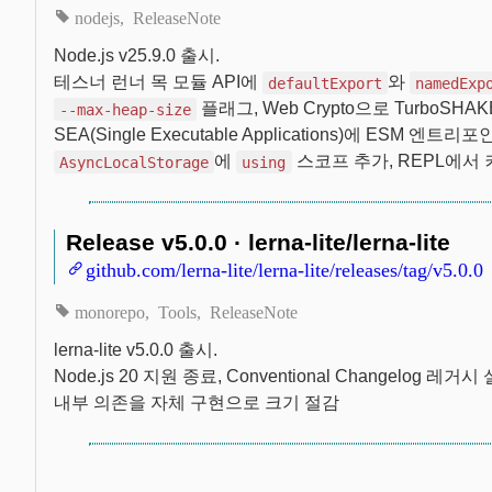
nodejs
ReleaseNote
Node.js v25.9.0 출시.
테스너 런너 목 모듈 API에
와
defaultExport
namedExp
플래그, Web Crypto으로 TurboSHAK
--max-heap-size
SEA(Single Executable Applications)에 ESM 
에
스코프 추가, REPL에서 
AsyncLocalStorage
using
Release v5.0.0 · lerna-lite/lerna-lite
github.com/lerna-lite/lerna-lite/releases/tag/v5.0.0
monorepo
Tools
ReleaseNote
lerna-lite v5.0.0 출시.
Node.js 20 지원 종료, Conventional Changelog 레
내부 의존을 자체 구현으로 크기 절감