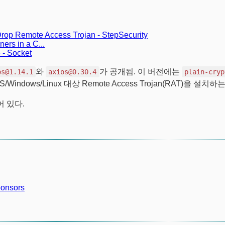
rop Remote Access Trojan - StepSecurity
ers in a C...
 - Socket
와
가 공개됨. 이 버전에는
os@1.14.1
axios@0.30.4
plain-cryp
indows/Linux 대상 Remote Access Trojan(RAT)을 설치하
 있다.
ponsors