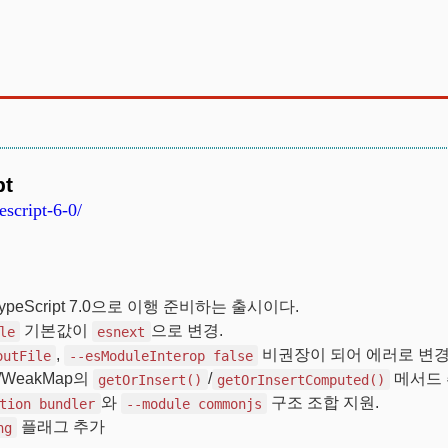
pt
script-6-0/
ypeScript 7.0으로 이행 준비하는 출시이다.
기본값이
으로 변경.
le
esnext
,
비권장이 되어 에러로 변경
outFile
--esModuleInterop false
p/WeakMap의
/
메서드 
getOrInsert()
getOrInsertComputed()
와
구조 조합 지원.
tion bundler
--module commonjs
플래그 추가
ng