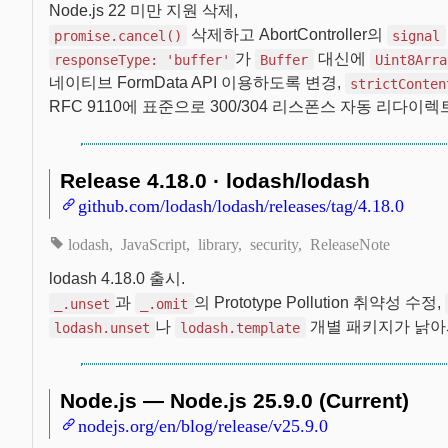
Node.js 22 미만 지원 삭제,
삭제하고 AbortController의
promise.cancel()
signal
가
대신에
responseType: 'buffer'
Buffer
Uint8Arra
네이티브 FormData API 이용하도록 변경,
strictConten
RFC 9110에 표준으로 300/304 리스폰스 자동 리다이렉
Release 4.18.0 · lodash/lodash
github.com/lodash/lodash/releases/tag/4.18.0
lodash
JavaScript
library
security
ReleaseNote
lodash 4.18.0 출시.
과
의 Prototype Pollution 취약성 수정,
_.unset
_.omit
나
개별 패키지가 낡아
lodash.unset
lodash.template
Node.js — Node.js 25.9.0 (Current)
nodejs.org/en/blog/release/v25.9.0