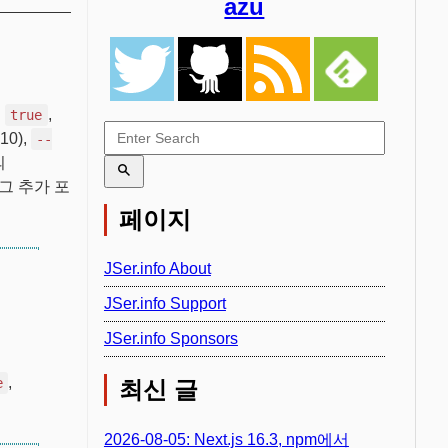
azu
로
,
true
10),
--
의
그 추가 포
페이지
JSer.info About
JSer.info Support
JSer.info Sponsors
,
e
최신 글
2026-08-05: Next.js 16.3, npm에서