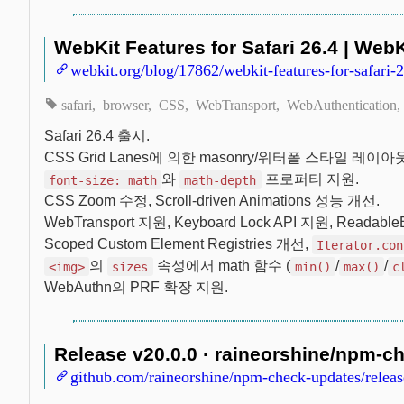
WebKit Features for Safari 26.4 | WebK
webkit.org/blog/17862/webkit-features-for-safari-2
safari
browser
CSS
WebTransport
WebAuthentication
Safari 26.4 출시.
CSS Grid Lanes에 의한 masonry/워터폴 스타일 레
와
프로퍼티 지원.
font-size: math
math-depth
CSS Zoom 수정, Scroll-driven Animations 성능 개선.
WebTransport 지원, Keyboard Lock API 지원, Readable
Scoped Custom Element Registries 개선,
Iterator.con
의
속성에서 math 함수 (
/
/
<img>
sizes
min()
max()
c
WebAuthn의 PRF 확장 지원.
Release v20.0.0 · raineorshine/npm-c
github.com/raineorshine/npm-check-updates/releas