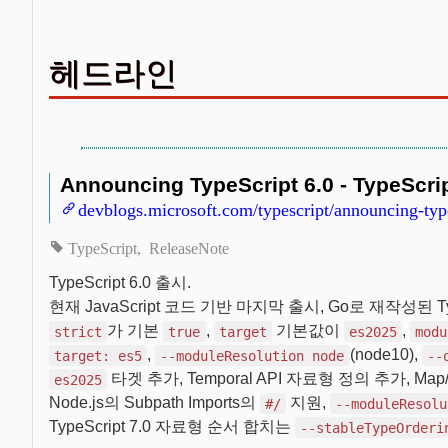
헤드라인
Announcing TypeScript 6.0 - TypeScri
devblogs.microsoft.com/typescript/announcing-type
TypeScript
ReleaseNote
TypeScript 6.0 출시.
현재 JavaScript 코드 기반 마지막 출시, Go로 재작성된 T
가 기본
,
기본값이
,
strict
true
target
es2025
modu
,
(node10),
target: es5
--moduleResolution node
--
타겟 추가, Temporal API 자료형 정의 추가, Ma
es2025
Node.js의 Subpath Imports의
지원,
#/
--moduleResolu
TypeScript 7.0 자료형 순서 합치는
--stableTypeOrderi