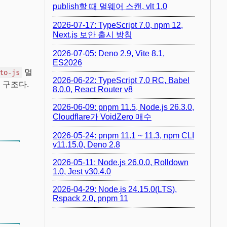
publish할 때 멀웨어 스캔, vlt 1.0
2026-07-17: TypeScript 7.0, npm 12,
Next.js 보안 출시 방침
2026-07-05: Deno 2.9, Vite 8.1,
ES2026
멀
to-js
2026-06-22: TypeScript 7.0 RC, Babel
는 구조다.
8.0.0, React Router v8
2026-06-09: pnpm 11.5, Node.js 26.3.0,
Cloudflare가 VoidZero 매수
2026-05-24: pnpm 11.1 ~ 11.3, npm CLI
v11.15.0, Deno 2.8
2026-05-11: Node.js 26.0.0, Rolldown
1.0, Jest v30.4.0
2026-04-29: Node.js 24.15.0(LTS),
Rspack 2.0, pnpm 11