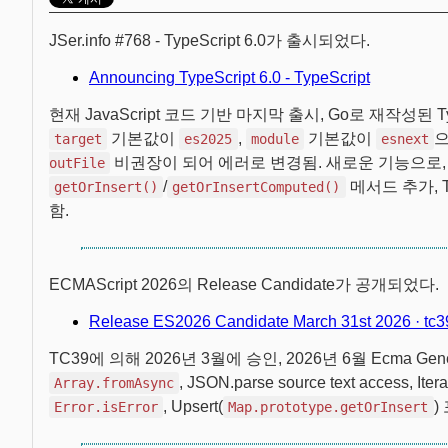
JSer.info #768 - TypeScript 6.0가 출시되었다.
Announcing TypeScript 6.0 - TypeScript
현재 JavaScript 코드 기반 마지막 출시, Go로 재작성된 T
기본값이
,
기본값이
으
target
es2025
module
esnext
비권장이 되어 에러로 변경됨. 새로운 기능으로
outFile
/
메서드 추가, T
getOrInsert()
getOrInsertComputed()
함.
ECMAScript 2026의 Release Candidate가 공개되었다.
Release ES2026 Candidate March 31st 2026 · tc
TC39에 의해 2026년 3월에 승인, 2026년 6월 Ecma Ge
, JSON.parse source text access, Ite
Array.fromAsync
, Upsert(
)
Error.isError
Map.prototype.getOrInsert