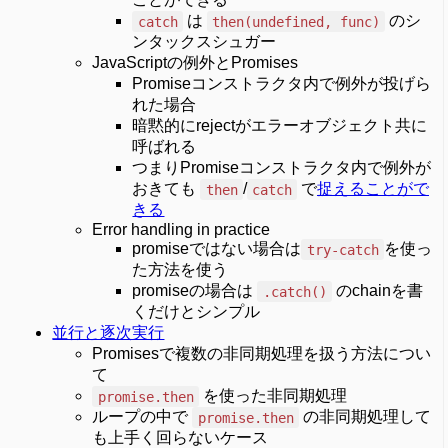
は
のシ
catch
then(undefined, func)
ンタックスシュガー
JavaScriptの例外とPromises
Promiseコンストラクタ内で例外が投げら
れた場合
暗黙的にrejectがエラーオブジェクト共に
呼ばれる
つまりPromiseコンストラクタ内で例外が
おきても
/
で
捉えることがで
then
catch
きる
Error handling in practice
promiseではない場合は
を使っ
try-catch
た方法を使う
promiseの場合は
のchainを書
.catch()
くだけとシンプル
並行と逐次実行
Promisesで複数の非同期処理を扱う方法につい
て
を使った非同期処理
promise.then
ループの中で
の非同期処理して
promise.then
も上手く回らないケース