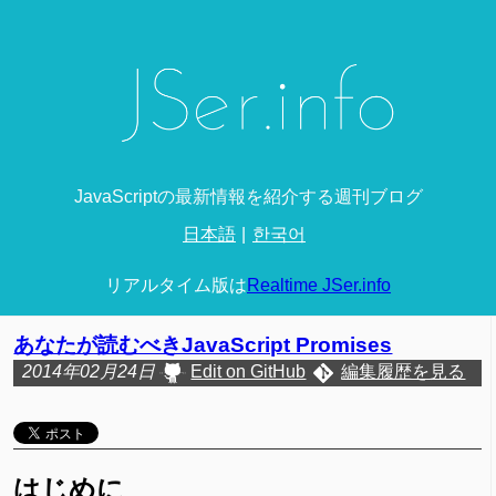
JavaScriptの最新情報を紹介する週刊ブログ
日本語
한국어
リアルタイム版は
Realtime JSer.info
あなたが読むべきJavaScript Promises
2014年02月24日
Edit on GitHub
編集履歴を見る
はじめに