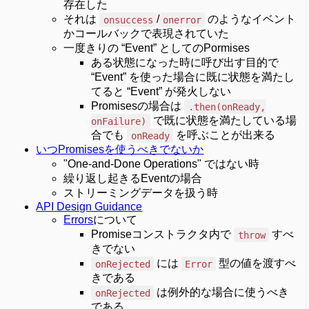
存在した
それは
/
のようなイベント
onsuccess
onerror
かコールバックで表現されていた
一度きりの “Event” としてのPormises
ある状態になった時に呼び出す目的で
“Event” を使った場合に既に状態を満たし
てると “Event” が発火しない
Promisesの場合は
.then(onReady,
で既に状態を満たしている場
onFailure)
合でも
を呼ぶことが出来る
onReady
いつPromisesを使うべきでないか
"One-and-Done Operations" ではない時
繰り返し起きるEventの場合
ストリーミングデータを扱う時
API Design Guidance
Errors
について
Promiseコンストラクタ内で
すべ
throw
きでない
には
型の値を渡すべ
onRejected
Error
きである
は例外的な場合に使うべき
onRejected
である