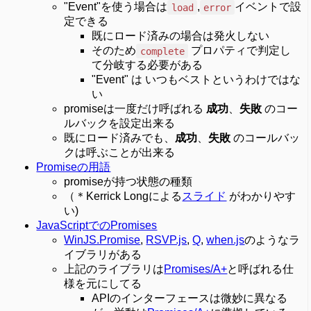
"Event"を使う場合は
,
イベントで設
load
error
定できる
既にロード済みの場合は発火しない
そのため
プロパティで判定し
complete
て分岐する必要がある
"Event" は いつもベストというわけではな
い
promiseは一度だけ呼ばれる
成功
、
失敗
のコー
ルバックを設定出来る
既にロード済みでも、
成功
、
失敗
のコールバッ
クは呼ぶことが出来る
Promiseの用語
promiseが持つ状態の種類
（＊Kerrick Longによる
スライド
がわかりやす
い)
JavaScriptでのPromises
WinJS.Promise
,
RSVP.js
,
Q
,
when.js
のようなラ
イブラリがある
上記のライブラリは
Promises/A+
と呼ばれる仕
様を元にしてる
APIのインターフェースは微妙に異なる