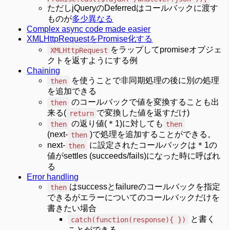
ただしjQueryのDeferredはコールバックに渡す
ものが
多少異なる
Complex async code made easier
XMLHttpRequestをPromise化する
をラップしてpromiseオブジェ
XMLHttpRequest
クトを返すようにする例
Chaining
を使うことで非同期処理の後に別の処理
then
を追加できる
のコールバックで値を変換することも出
then
来る(
で変換した値を返すだけ)
return
の返り値(＊1)に対しても
then
then
(next-
)で処理を追加することができる。
then
next-
に設定されたコールバックは＊1の
then
値がsettles (succeeds/fails)になった時に呼ばれ
る
Error handling
はsuccessとfailureのコールバックを指定
then
できるがエラーについてのコールバックだけを
書きたい場合
と書く
catch(function(response){ })
ことができる