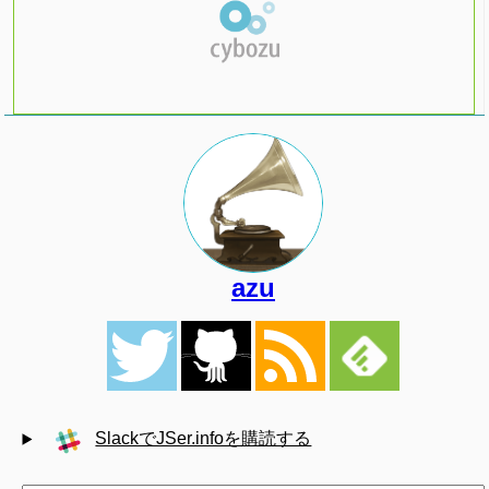
azu
SlackでJSer.infoを購読する