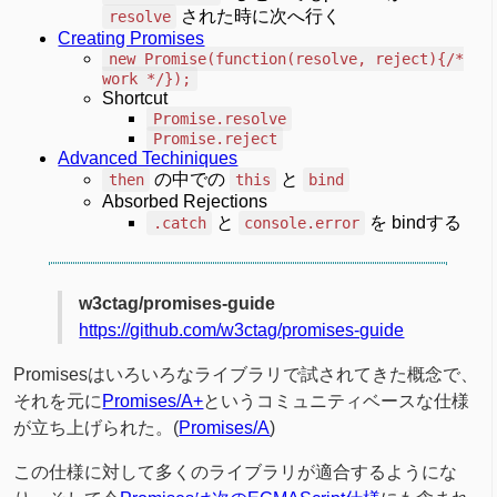
された時に次へ行く
resolve
Creating Promises
new Promise(function(resolve, reject){/*
work */});
Shortcut
Promise.resolve
Promise.reject
Advanced Techiniques
の中での
と
then
this
bind
Absorbed Rejections
と
を bindする
.catch
console.error
w3ctag/promises-guide
https://github.com/w3ctag/promises-guide
Promisesはいろいろなライブラリで試されてきた概念で、
それを元に
Promises/A+
というコミュニティベースな仕様
が立ち上げられた。(
Promises/A
)
この仕様に対して多くのライブラリが適合するようにな