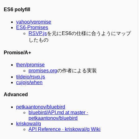
ES6 polyfill
yahoo/ypromise
ES6-Promises
RSVP.js
を元にES6の仕様に合うようにマップ
したもの
Promise/A+
then/promise
promises.org
の作者による実装
tildeio/rsvp.js
cujojs/when
Advanced
petkaantonov/bluebird
bluebird/API.md at master ·
petkaantonov/bluebird
kriskowal/q
API Reference · kriskowal/q Wiki