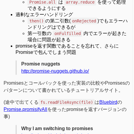
は
を使って処理
Promise.all
array.reduce
できるようにする
過剰なエラーハンドリング
の第二引数(
)でもエラーハ
then()
onRejected
ンドリングはできるが
第一引数の
内でエラーが起きた
onFulfilled
場合に問題が起きる
promiseを返す関数であることを忘れて、さらに
Promiseで包んでしまう問題
Promise nuggets
http://promise-nuggets.github.io/
Promisesとコールバックを使った実装の比較やPromisesの
パターンについて書かれているチュートリアルサイト。
(途中で出てくる
は
Bluebird
の
fs.readFileAsync(file)
Promise.promisifyAll
を使ったpromiseを返すバージョンの
事)
Why I am switching to promises