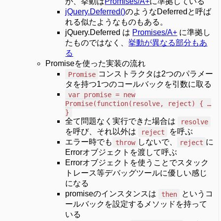
が、挙動は
Promises/A+
に準拠している
jQuery.Deferred()
のようなDeferredと呼ば
れる似たようなものもある。
jQuery.Deferred は
Promises/A+
に準拠し
たものではなく、
挙動が異なる部分もあ
る
Promiseを使った実装の流れ
コンストラクタは2つのパラメー
Promise
タを持つ1つのコールバックを引数に取る
var promise = new
Promise(function(resolve, reject) { …
}
全て問題なく実行できた場合は
resolve
を呼び、それ以外は
を呼ぶ
reject
エラー時でも
しないで、
に
throw
reject
Errorオブジェクトを渡して呼ぶ
Errorオブジェクトを使うことでスタック
トレース等デバッグツールに優しい感じ
になる
promiseのインスタンスは
というコ
then
ールバックを設定するメソッドを持って
いる