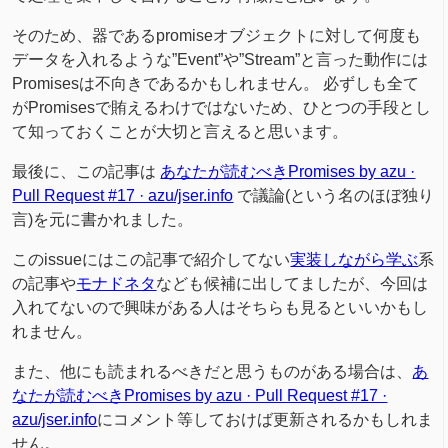
そのため、器であるpromiseオブジェクトに対して何度も
データを入れるような”Event”や”Stream”と言った動作には
Promisesは不向きであるかもしれません。 必ずしも全て
がPromisesで賄えるわけではないため、ひとつの手段とし
て知っておくことが大切と言えると思います。
最後に、この記事は
あなたが読むべきPromises by azu ·
Pull Request #17 · azu/jser.info
で議論(という名のほぼ独り
言)を元に書かれました。
このissueにはこの記事で紹介してない
実装しながら学ぶ
系
の記事や
モナドネタ
なども候補に出してましたが、今回は
入れてないので興味がある人はそちらも見るといいかもし
れません。
また、他にも読まれるべきだと思うものがある場合は、
あ
なたが読むべきPromises by azu · Pull Request #17 ·
azu/jser.info
にコメント等しておけば更新されるかもしれま
せん。