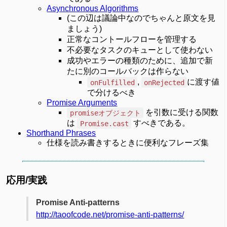
Asynchronous Algorithms
(この辺は議論中なのでちゃんと原文を見
ましょう)
正常なコントールフローを管理する
不必要なタスクのキューとして使わない
成功やエラーの種類のために、追加で新
たに別のコールバックは作らない
,
に渡す値
onFulfilled
onRejected
で分けるべき
Promise Arguments
を引数に受ける関数
promiseオブジェクト
は
すべきである。
Promise.cast
Shorthand Phrases
仕様を読み書きするときに便利なフレーズ集
応用/実践
Promise Anti-patterns
http://taoofcode.net/promise-anti-patterns/