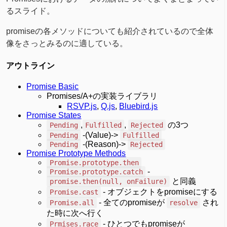
るスライド。
promiseの各メソッドについても紹介されているので全体
像をさっとみるのに適している。
アウトライン
Promise Basic
Promises/A+の実装ライブラリ
RSVP.js
,
Q.js
,
Bluebird.js
Promise States
,
,
の3つ
Pending
Fulfilled
Rejected
-(Value)->
Pending
Fulfilled
-(Reason)->
Pending
Rejected
Promise Prototype Methods
Promise.prototype.then
-
Promise.prototype.catch
と同義
promise.then(null, onFailure)
- オブジェクトをpromiseにする
Promise.cast
- 全てのpromiseが
され
Promise.all
resolve
た時に次へ行く
- ひとつでもpromiseが
Prmises.race