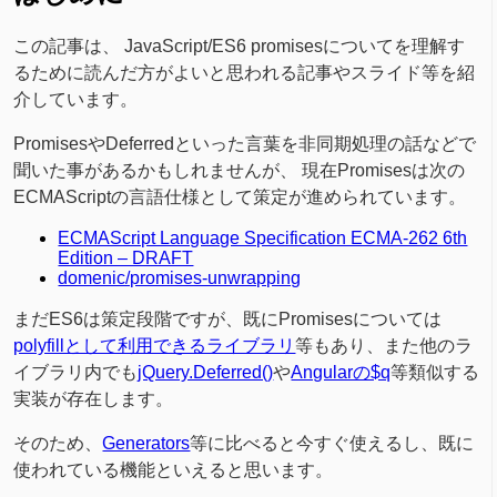
この記事は、 JavaScript/ES6 promisesについてを理解す
るために読んだ方がよいと思われる記事やスライド等を紹
介しています。
PromisesやDeferredといった言葉を非同期処理の話などで
聞いた事があるかもしれませんが、 現在Promisesは次の
ECMAScriptの言語仕様として策定が進められています。
ECMAScript Language Specification ECMA-262 6th
Edition – DRAFT
domenic/promises-unwrapping
まだES6は策定段階ですが、既にPromisesについては
polyfillとして利用できるライブラリ
等もあり、また他のラ
イブラリ内でも
jQuery.Deferred()
や
Angularの$q
等類似する
実装が存在します。
そのため、
Generators
等に比べると今すぐ使えるし、既に
使われている機能といえると思います。