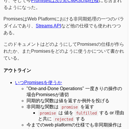
り、そして今
Promisesは次のECMAScript仕様
にも含まれ
るようになった。
PromisesはWeb Platformにおける非同期処理の一つのパラ
ダイムであり、
Streams API
など他の仕様でも使われつつ
ある。
このドキュメントはどのようにしてPromisesの仕様が作ら
れたか、またPromisesをどのように使うかについて書かれ
ている。
アウトライン
いつPromisesを使うか
"One-and-Done Operations" 一度きりの操作の
場合Promisesが適切
同期的な関数は値を返すか例外を投げる
非同期な関数は
を返す
promise
は 値を
する or 理由
promise
fulfilled
と共に
する
rejected
今までのweb platformの仕様でも非同期操作は