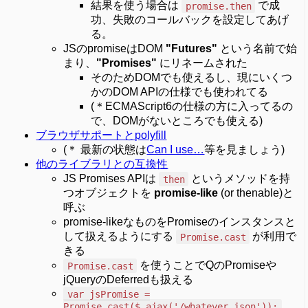
結果を使う場合は
で成
promise.then
功、失敗のコールバックを設定してあげ
る。
JSのpromiseはDOM
"Futures"
という名前で始
まり、
"Promises"
にリネームされた
そのためDOMでも使えるし、現にいくつ
かのDOM APIの仕様でも使われてる
(＊ECMAScript6の仕様の方に入ってるの
で、DOMがないところでも使える)
ブラウザサポートとpolyfill
(＊ 最新の状態は
Can I use…
等を見ましょう)
他のライブラリとの互換性
JS Promises APIは
というメソッドを持
then
つオブジェクトを
promise-like
(or thenable)と
呼ぶ
promise-likeなものをPromiseのインスタンスと
して扱えるようにする
が利用で
Promise.cast
きる
を使うことでQのPromiseや
Promise.cast
jQueryのDeferredも扱える
var jsPromise =
Promise.cast($.ajax('/whatever.json'));