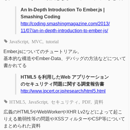
An In-Depth Introduction To Ember.js |
Smashing Coding
http://coding.smashingmagazine.com/2013/
11/07/an-in-depth-introduction-to-ember-js/
JavaScript
MVC
tutorial
Ember.jsについてのチュートリアル。
基本的な構造やEmber-Data、デバッグの方法などについて
書かれてる
HTML5 を利用したWeb アプリケーション
のセキュリティ問題に関する調査報告書
http://www.jpcert.or.jp/research/html5.html
HTML5
JavaScript
セキュリティ
PDF
資料
広義のHTML5やWebWorkerやXHR Lv2などによって起こ
りえる脆弱性等の問題やXSSフィルターやCSP等について
まとめられた資料