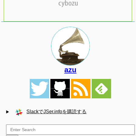
azu
SlackでJSer.infoを購読する