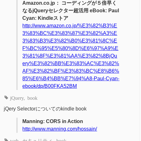
Amazon.co.jp： コーディングが５倍早く
なるjQueryセレクター超活用 eBook: Paul
Cyan: Kindleストア
http://www.amazon.co.jp/%E3%82%B3%E
3%83%BC%E3%83%87%E3%82%A3%E
3%83%B3%E3%82%B0%E3%81%8C%E
F%BC%95%E5%80%8D%E6%97%A9%E
3%81%8F%E3%81%AA%E3%82%8BjQu
ery%E3%82%BB%E3%83%AC%E3%82%
AF%E3%82%BF%E3%83%BC%E8%B6%
85%E6%B4%BB%E7%94%A8-Paul-Cyan-
ebook/dp/B00FKA52BM
jQuery
book
jQery Selectorについてのkindle book
Manning: CORS in Action
http://www.manning.com/hossain/
web
セキュリティ
book