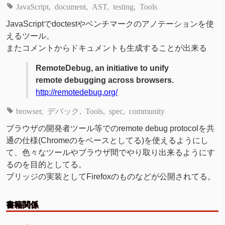
JavaScript
document
AST
testing
Tools
JavaScriptでdoctestやベンチマークのアノテーションを使
えるツール。
またコメントからドキュメントも生成することが出来る
RemoteDebug, an initiative to unify
remote debugging across browsers.
http://remotedebug.org/
browser
デバック
Tools
spec
community
ブラウザの開発者ツール等でのremote debug protocolを共
通の仕様(Chromeのをベースとしてる)を使えるようにし
て、色々なツールやブラウザ間でやり取り出来るようにす
るのを目的としてる。
ブリッジの実装としてFirefoxのものなどが公開されてる。
書籍関係