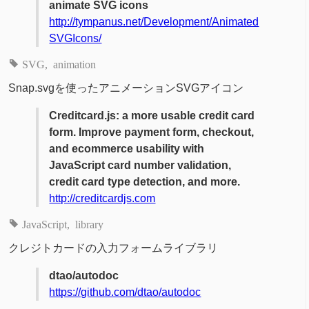
animate SVG icons
http://tympanus.net/Development/Animated
SVGIcons/
SVG
animation
Snap.svgを使ったアニメーションSVGアイコン
Creditcard.js: a more usable credit card
form. Improve payment form, checkout,
and ecommerce usability with
JavaScript card number validation,
credit card type detection, and more.
http://creditcardjs.com
JavaScript
library
クレジトカードの入力フォームライブラリ
dtao/autodoc
https://github.com/dtao/autodoc