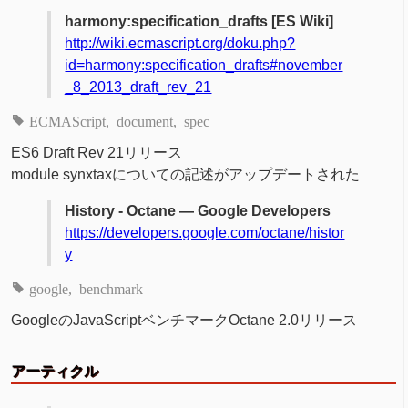
harmony:specification_drafts [ES Wiki]
http://wiki.ecmascript.org/doku.php?
id=harmony:specification_drafts#november
_8_2013_draft_rev_21
ECMAScript
document
spec
ES6 Draft Rev 21リリース
module synxtaxについての記述がアップデートされた
History - Octane — Google Developers
https://developers.google.com/octane/histor
y
google
benchmark
GoogleのJavaScriptベンチマークOctane 2.0リリース
アーティクル