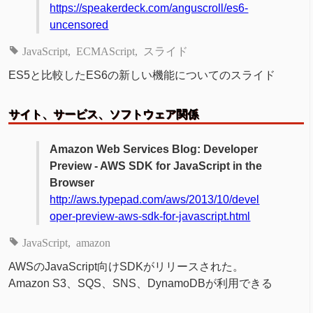
https://speakerdeck.com/anguscroll/es6-
uncensored
JavaScript
ECMAScript
スライド
ES5と比較したES6の新しい機能についてのスライド
サイト、サービス、ソフトウェア関係
Amazon Web Services Blog: Developer
Preview - AWS SDK for JavaScript in the
Browser
http://aws.typepad.com/aws/2013/10/devel
oper-preview-aws-sdk-for-javascript.html
JavaScript
amazon
AWSのJavaScript向けSDKがリリースされた。
Amazon S3、SQS、SNS、DynamoDBが利用できる