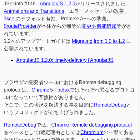
JSer.info #148 -
AngularJS 1.2.0
がリリースされました。
Animations and Transitions
、エラーメッセージの改善、
$sce
のデフォルト有効、Promise A+への準拠、
$routeProvider
が本体から分離等の
変更や機能追加
等がさ
れています。
1.2へのアップデートガイドは
Migrating from 1.0 to 1.2
に
公開されています。
AngularJS 1.2.0: timely-delivery | AngularJS
ブラウザの開発者ツールにおけるRemote debugging
protocolは、
Chrome
や
Firefox
ではそれぞれ異なるプロトコ
ルになっていて互換性がありません。
そこで、この状況を解決する事を目的に
RemoteDebug
と
いうプロジェクトが立ち上げられました。
RemoteDebug
では、
Chrome Remote debugging protocol
をベースとして(選定理由としては
Chromium
の一部である
ためChromeやOperaで使える事、ドキュメントがよく書か