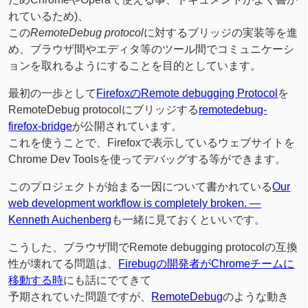
れているため)、
この
RemoteDebug protocol
に対するブリッジの実装等を進
め、ブラウザ間やエディタ等のツール間でコミュニケーシ
ョンを取れるようにすることを目的としています。
最初の一歩として
FirefoxのRemote debugging Protocol
を
RemoteDebug protocolにブリッジする
remotedebug-
firefox-bridge
が公開されています。
これを使うことで、Firefoxで表示しているウェブサイトを
Chrome Dev Toolsを使ってデバッグする等ができます。
このプロジェクトが始まる一因について書かれている
Our
web development workflow is completely broken. —
Kenneth Auchenberg
も一緒に見ておくといいです。
こうした、ブラウザ間でRemote debugging protocolの互換
性が壊れてる問題は、
Firebugの開発者がChromeチームに
移動する時
にも話にでてきて
予期されていた問題ですが、
RemoteDebug
のような動き