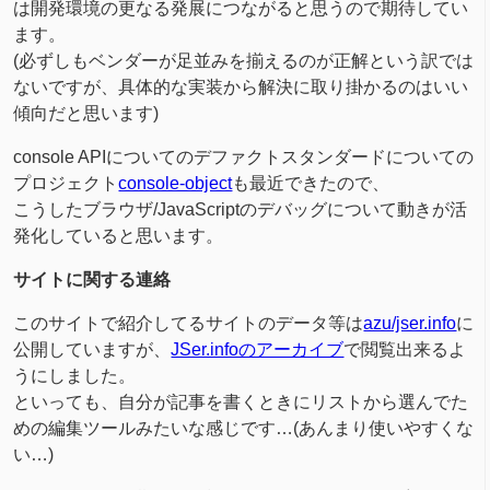
は開発環境の更なる発展につながると思うので期待してい
ます。
(必ずしもベンダーが足並みを揃えるのが正解という訳では
ないですが、具体的な実装から解決に取り掛かるのはいい
傾向だと思います)
console APIについてのデファクトスタンダードについての
プロジェクト
console-object
も最近できたので、
こうしたブラウザ/JavaScriptのデバッグについて動きが活
発化していると思います。
サイトに関する連絡
このサイトで紹介してるサイトのデータ等は
azu/jser.info
に
公開していますが、
JSer.infoのアーカイブ
で閲覧出来るよ
うにしました。
といっても、自分が記事を書くときにリストから選んでた
めの編集ツールみたいな感じです…(あんまり使いやすくな
い…)