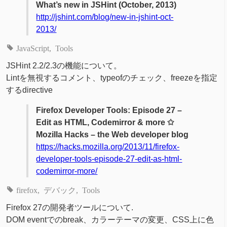
What’s new in JSHint (October, 2013)
http://jshint.com/blog/new-in-jshint-oct-
2013/
JavaScript
Tools
JSHint 2.2/2.3の機能について。
Lintを無視するコメント、typeofのチェック、freezeを指定
するdirective
Firefox Developer Tools: Episode 27 –
Edit as HTML, Codemirror & more ✩
Mozilla Hacks – the Web developer blog
https://hacks.mozilla.org/2013/11/firefox-
developer-tools-episode-27-edit-as-html-
codemirror-more/
firefox
デバック
Tools
Firefox 27の開発者ツールについて.
DOM eventでのbreak、カラーテーマの変更、CSS上に色