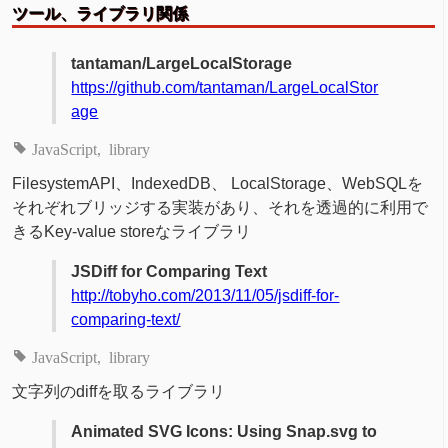
ツール、ライブラリ関係
tantaman/LargeLocalStorage
https://github.com/tantaman/LargeLocalStor
age
JavaScript
library
FilesystemAPI、IndexedDB、 LocalStorage、WebSQLを
それぞれブリッジする実装があり、それを透過的に利用で
きるKey-value storeなライブラリ
JSDiff for Comparing Text
http://tobyho.com/2013/11/05/jsdiff-for-
comparing-text/
JavaScript
library
文字列のdiffを取るライブラリ
Animated SVG Icons: Using Snap.svg to