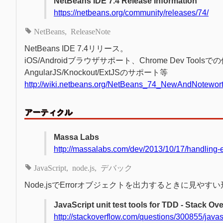
NetBeans IDE 7.4 Release Information
https://netbeans.org/community/releases/74/
NetBeans
ReleaseNote
NetBeans IDE 7.4リリース。
iOS/Androidブラウザサポート、Chrome Dev To
AngularJS/Knockout/ExtJSのサポート等
http://wiki.netbeans.org/NetBeans_74_NewAndNotewor
アーティクル
Massa Labs
http://massalabs.com/dev/2013/10/17/handling-e
JavaScript
node.js
デバック
Node.jsでErrorオブジェクトを出力するときに見や
JavaScript unit test tools for TDD - Stack Ov
http://stackoverflow.com/questions/300855/javascr