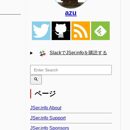
azu
SlackでJSer.infoを購読する
ページ
JSer.info About
JSer.info Support
JSer.info Sponsors