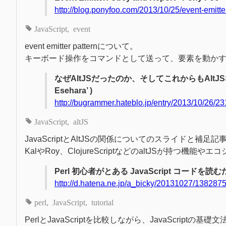
http://blog.ponyfoo.com/2013/10/25/event-emitte
JavaScript
event
event emitter patternについて。
キーボード操作をコマンドとして送って、要素を動か
なぜAltJSだったのか、そしてこれからもAltJSなのか [東京N
Esehara’ )
http://bugrammer.hateblo.jp/entry/2013/10/26/2
JavaScript
altJS
JavaScriptとAltJSの関係についてのスライドと補足記
KalやRoy、ClojureScriptなどのaltJSが持つ機能
Perl 初心者がとある JavaScript コードを
http://d.hatena.ne.jp/a_bicky/20131027/138287
perl
JavaScript
tutorial
PerlとJavaScriptを比較しながら、JavaScript