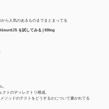
ものから人気のあるものまでまとまってる
AbsurdJS を試してみる | 69log
て
アル。
、プロジェクトのディレクトリ構成。
プリベートメソッドのテストをどうするかについて書かれてる