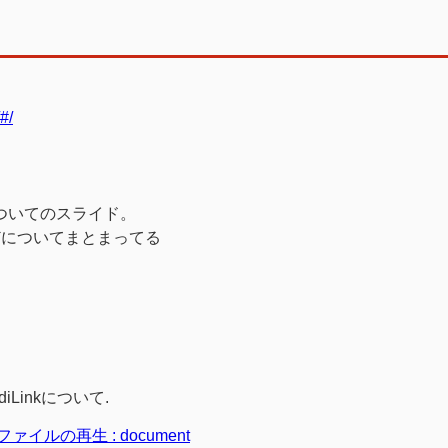
#/
portsについてのスライド。
どについてまとまってる
iLinkについて.
I ファイルの再生 : document