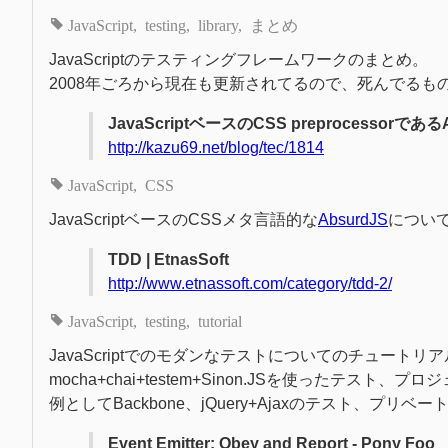
JavaScript
testing
library
まとめ
JavaScriptのテスティングフレームワークのまとめ。
2008年ごろから現在も更新されてるので、死んでる
JavaScriptベースのCSS preprocessorである
http://kazu69.net/blog/tec/1814
JavaScript
CSS
JavaScriptベースのCSSメタ言語的な
AbsurdJS
につい
TDD | EtnasSoft
http://www.etnassoft.com/category/tdd-2/
JavaScript
testing
tutorial
JavaScriptでのモダンなテストについてのチュートリ
mocha+chai+testem+Sinon.JSを使ったテスト
例としてBackbone、jQuery+Ajaxのテスト、
Event Emitter: Obey and Report - Pony Foo