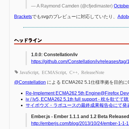
— A Raymond Camden (@cfjedimaster)
Octobe
Brackets
でもsvgのプレビューに対応していたり、
Adob
ヘッドライン
1.0.0: Constellation/iv
https://github.com/Constellation/iv/releases/tag/
JavaScript
ECMAScript
C++
ReleaseNote
@Constellation
による ECMA262 5.1仕様準拠を目的にC++
Re-Implement ECMA262 5th Engine@Firefox D
iv / lv5, ECMA262 5.1th full support - 枕を欹てて
サイボウズ・ラボユースの最終成果報告会にて発表
Ember.js - Ember 1.1.1 and 1.2 Beta Release
http://emberjs.com/blog/2013/10/24/ember-1-1-