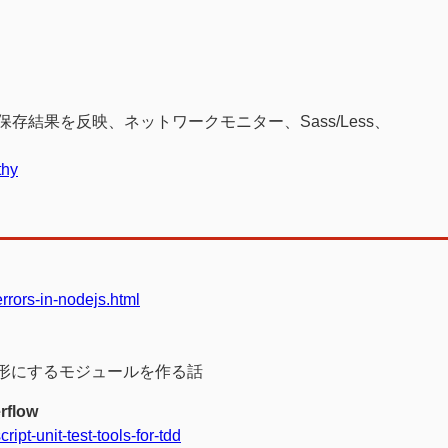
olsでの保存結果を反映、ネットワークモニター、Sass/Less、
thy
rrors-in-nodejs.html
すい形にするモジュールを作る話
erflow
ipt-unit-test-tools-for-tdd