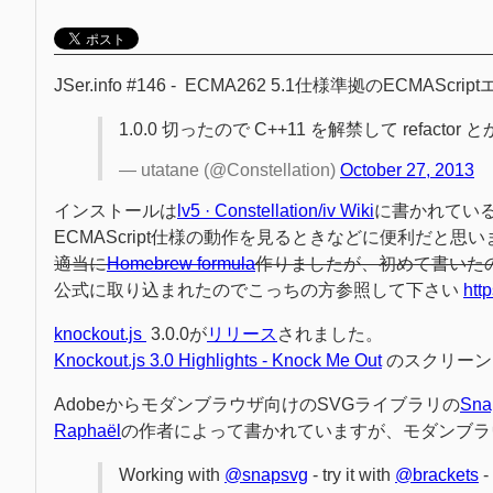
JSer.info #146 - ECMA262 5.1仕様準拠のECMAScri
1.0.0 切ったので C++11 を解禁して refactor
— utatane (@Constellation)
October 27, 2013
インストールは
lv5 · Constellation/iv Wiki
に書かれてい
ECMAScript仕様の動作を見るときなどに便利だと思い
適当に
Homebrew formula
作りましたが、初めて書いた
公式に取り込まれたのでこっちの方参照して下さい
htt
knockout.js
3.0.0が
リリース
されました。
Knockout.js 3.0 Highlights - Knock Me Out
のスクリーン
Adobeからモダンブラウザ向けのSVGライブラリの
Sna
Raphaël
の作者によって書かれていますが、モダンブラ
Working with
@snapsvg
- try it with
@brackets
-