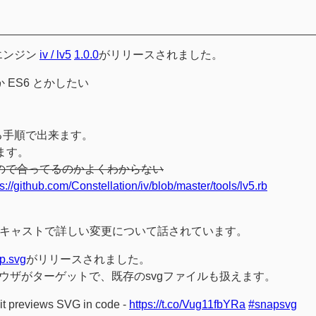
ptエンジン
iv / lv5
1.0.0
がリリースされました。
 とか ES6 とかしたい
る手順で出来ます。
ます。
ので合ってるのかよくわからない
ps://github.com/Constellation/iv/blob/master/tools/lv5.rb
キャストで詳しい変更について話されています。
p.svg
がリリースされました。
ウザがターゲットで、既存のsvgファイルも扱えます。
 it previews SVG in code -
https://t.co/Vug11fbYRa
#snapsvg