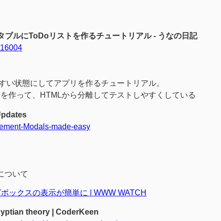
erJS でテスタブルにToDoリストを作るチュートリアル - うなの日記
916004
テストしやすい状態にしてアプリを作るチュートリアル。
elを作って、HTMLから分離してテストしやすくしている
Updates
-element-Modals-made-easy
デモについて
アログボックスの表示が簡単に | WWW WATCH
gyptian theory | CoderKeen