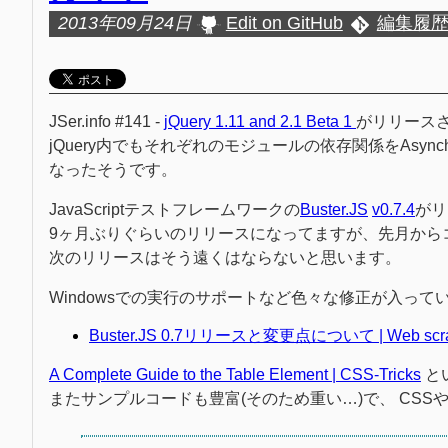
2013年09月24日
Edit on GitHub
編集履
JSer.info #141 -
jQuery 1.11 and 2.1 Beta 1
がリリース
jQuery内でもそれぞれのモジュールの依存関係をAsynchronou
なったそうです。
JavaScriptテストフレームワークの
Buster.JS
v0.7.4
がリ
9ヶ月ぶりぐらいのリリースになってますが、先月から
次のリリースはそう遠くはならないと思います。
Windowsでの実行のサポートなど色々な修正が入って
Buster.JS 0.7リリースと変更点について | Web scra
A Complete Guide to the Table Element | CSS-Tricks
と
またサンプルコードも豊富(そのため重い…)で、 CSSやJ