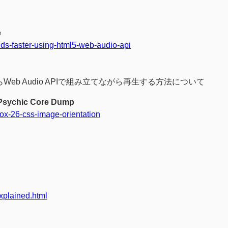
e
nds-faster-using-html5-web-audio-api
からWeb Audio APIで組み立てながら再生する方法について
- Psychic Core Dump
efox-26-css-image-orientation
explained.html