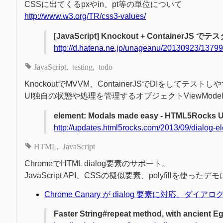
CSSに出てくるpxやin、pt等の単位について
http://www.w3.org/TR/css3-values/
[JavaScript] Knockout + Contain
http://d.hatena.ne.jp/unageanu/20130923/1379
JavaScript
testing
todo
KnockoutでMVVM、ContainerJSでDIをして
UI独自の状態や処理を管理するオブジェクトViewMod
element: Modals made easy - HTML5Rocks 
http://updates.html5rocks.com/2013/09/dialog
HTML
JavaScript
ChromeでHTML dialog要素のサポート。
JavaScript API、CSSの擬似要素、polyfillを使った
Chrome Canary が dialog 要素に対応、ダイ
Faster String#repeat method, with ancient E