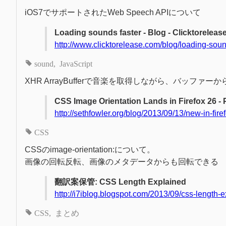
iOS7でサポートされたWeb Speech APIについて
Loading sounds faster - Blog - Clicktoreleas
http://www.clicktorelease.com/blog/loading-sou
sound
JavaScript
XHR ArrayBufferで音楽を取得しながら、バッファー
CSS Image Orientation Lands in Firefox 26 
http://sethfowler.org/blog/2013/09/13/new-in-fir
CSS
CSSのimage-orientation:について。
画像の回転反転、画像のメタデータからも回転できる
翻訳案保管: CSS Length Explained
http://i7iblog.blogspot.com/2013/09/css-length-
CSS
まとめ