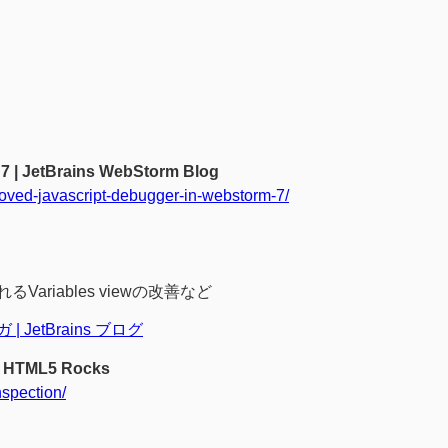
7 | JetBrains WebStorm Blog
roved-javascript-debugger-in-webstorm-7/
るVariables viewの改善など
 JetBrains ブログ
- HTML5 Rocks
nspection/