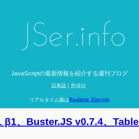
JavaScriptの最新情報を紹介する週刊ブログ
日本語
한국어
リアルタイム版は
Realtime JSer.info
.1 β1、Buster.JS v0.7.4、Tab