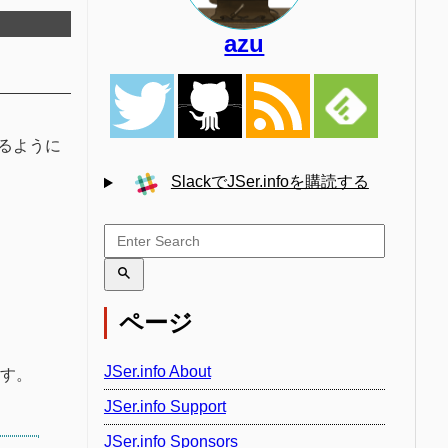
azu
るように
SlackでJSer.infoを購読する
、
ページ
JSer.info About
ます。
JSer.info Support
JSer.info Sponsors