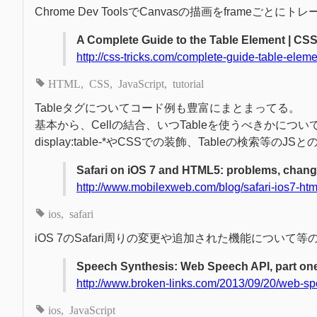
Chrome Dev ToolsでCanvasの描画をframeごと
A Complete Guide to the Table Element | CSS
http://css-tricks.com/complete-guide-table-eleme
HTML
CSS
JavaScript
tutorial
Tableタグについてコード例も豊富にまとまってる。
基本から、Cellの結合、いつTableを使うべきかについ
display:table-*やCSSでの装飾、Tableの検索
Safari on iOS 7 and HTML5: problems, chang
http://www.mobilexweb.com/blog/safari-ios7-ht
ios
safari
iOS 7のSafari周りの変更や追加された機能について等
Speech Synthesis: Web Speech API, part one
http://www.broken-links.com/2013/09/20/web-sp
ios
JavaScript