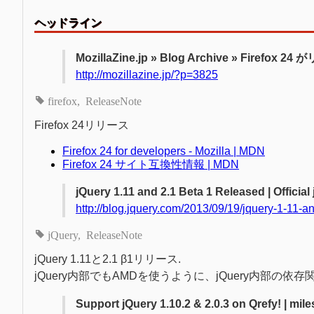
ヘッドライン
MozillaZine.jp » Blog Archive » Firefox
http://mozillazine.jp/?p=3825
firefox
ReleaseNote
Firefox 24リリース
Firefox 24 for developers - Mozilla | MDN
Firefox 24 サイト互換性情報 | MDN
jQuery 1.11 and 2.1 Beta 1 Released | Official
http://blog.jquery.com/2013/09/19/jquery-1-11-a
jQuery
ReleaseNote
jQuery 1.11と2.1 β1リリース.
jQuery内部でもAMDを使うように、jQuery内部の依存関係にB
Support jQuery 1.10.2 & 2.0.3 on Qrefy! | mil