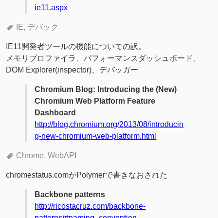
ie11.aspx
IE
デバック
IE11開発者ツールの機能についての訳。
メモリプロファイラ、パフォーマンスダッシュボード、
DOM Explorer(inspector)、デバッガー
Chromium Blog: Introducing the (New)
Chromium Web Platform Feature
Dashboard
http://blog.chromium.org/2013/08/introducin
g-new-chromium-web-platform.html
Chrome
WebAPI
chromestatus.comがPolymerで書きなおされた
Backbone patterns
http://ricostacruz.com/backbone-
patterns/#naming_convention