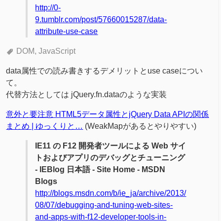
http://0-
9.tumblr.com/post/57660015287/data-
attribute-use-case
DOM
JavaScript
data属性での読み書きするデメリットとuse caseについ
て。
代替方法としては jQuery.fn.dataのような実装
意外と要注意 HTML5データ属性とjQuery Data APIの関係
まとめ | ゆっくりと…
(WeakMapがあるとやりやすい)
IE11 の F12 開発者ツールによる Web サイ
トおよびアプリのデバッグとチューニング
- IEBlog 日本語 - Site Home - MSDN
Blogs
http://blogs.msdn.com/b/ie_ja/archive/2013/
08/07/debugging-and-tuning-web-sites-
and-apps-with-f12-developer-tools-in-