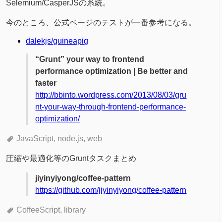
Selemium/CasperJSの系統。
今のところ、公式ページのテストが一番参考になる。
dalekjs/guineapig
“Grunt” your way to frontend
performance optimization | Be better and
faster
http://bbinto.wordpress.com/2013/08/03/gru
nt-your-way-through-frontend-performance-
optimization/
JavaScript
node.js
web
圧縮や最適化等のGruntタスクまとめ
jiyinyiyong/coffee-pattern
https://github.com/jiyinyiyong/coffee-pattern
CoffeeScript
library