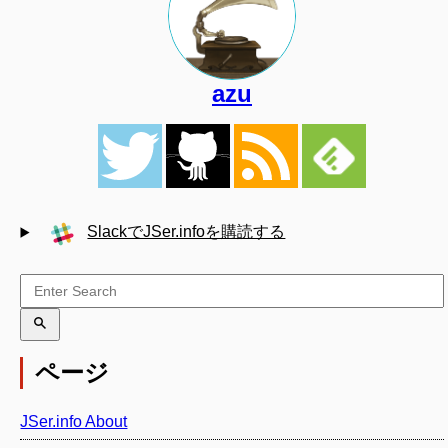
azu
SlackでJSer.infoを購読する
ページ
JSer.info About