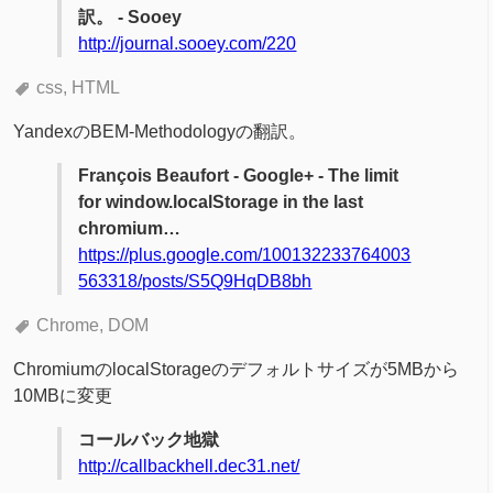
訳。 - Sooey
http://journal.sooey.com/220
css
HTML
YandexのBEM-Methodologyの翻訳。
François Beaufort - Google+ - The limit
for window.localStorage in the last
chromium…
https://plus.google.com/100132233764003
563318/posts/S5Q9HqDB8bh
Chrome
DOM
ChromiumのlocalStorageのデフォルトサイズが5MBから
10MBに変更
コールバック地獄
http://callbackhell.dec31.net/