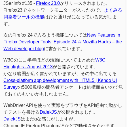
JSer.info #135 -
Firefox 23.0
がリリースされました。
Firefox23でネットワークモニターが入ったので、
よくみる
開発者ツールの機能
はひと通り形になっている気がしま
す。
次のFirefox 24で入るよう機能については
New Features in
Firefox Developer Tools: Episode 24 ✩ Mozilla Hacks – the
Web developer blog
に書かれています。
W3Cのここ半年ほどの活動についてまとめた
W3C
Highlights - August 2013
が公開されています。
かなり範囲が広く書かれていますが、その中に出てくる
Cross-platform app development with HTML5 | Kendo UI
Survey
の5000規模の開発者アンケートは結構面白いので見
ておくのもいいかもしれません。
WebDriver APIを使って実際をブラウザをAPI経由で動かし
てテストを書ける
DalekJS
が公開されました。
DalekJS
はまだαな感じがしますが、
Chrome,IE,Firefox,PhantomJSなどで動作させられます。