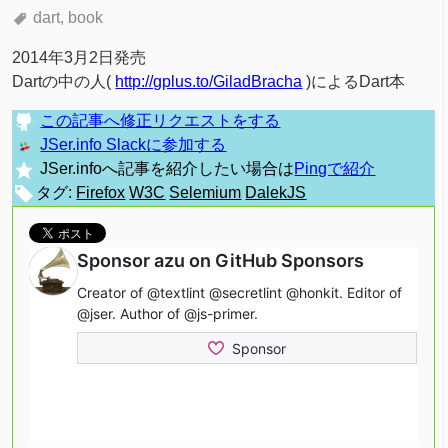
dart
book
2014年3月2日発売
Dartの中の人(
http://gplus.to/GiladBracha
)によるDart本
この記事へ修正リクエストをする
JSer.info Slackに参加する
JSer.infoへ記事を紹介したい場合は
Pingで紹介
タグ:
Firefox
W3C
Selemium
DalekJS