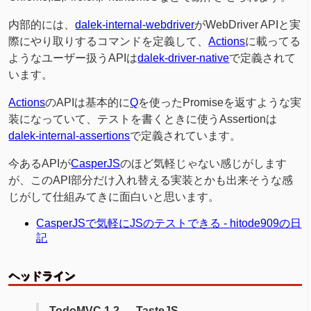
内部的には、
dalek-internal-webdriver
がWebDriver APIと実
際にやり取りするコマンドを定義して、
Actions
に載ってる
ようなユーザー扱うAPIは
dalek-driver-native
で定義されて
います。
Actions
のAPIは基本的に
Q
を使ったPromiseを返すような実
装になっていて、テストを書くときに使うAssertionは
dalek-internal-assertions
で定義されています。
今あるAPIが
CasperJS
のほど気軽じゃない感じがします
が、このAPI部分だけ入れ替える実装とかも出来そうな感
じがして仕組みてきに面白いと思います。
CasperJSで気軽にJSのテストできる - hitode909の日
記
ヘッドライン
TodoMVC 1.2 — TasteJS