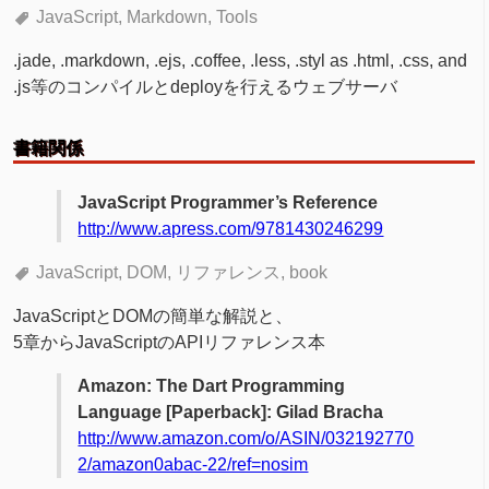
JavaScript
Markdown
Tools
.jade, .markdown, .ejs, .coffee, .less, .styl as .html, .css, and
.js等のコンパイルとdeployを行えるウェブサーバ
書籍関係
JavaScript Programmer’s Reference
http://www.apress.com/9781430246299
JavaScript
DOM
リファレンス
book
JavaScriptとDOMの簡単な解説と、
5章からJavaScriptのAPIリファレンス本
Amazon: The Dart Programming
Language [Paperback]: Gilad Bracha
http://www.amazon.com/o/ASIN/032192770
2/amazon0abac-22/ref=nosim