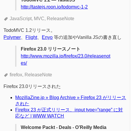
http://tastejs.roon.io/todomvc-1-2
JavaScript
MVC
ReleaseNote
TodoMVC 1.2リリース。
Polymer
、
Flight
、
Enyo
等の追加やVanilla JSの書き直し
Firefox 23.0 リリースノート
http://www.mozilla.jp/firefox/23.0/releasenot
es/
firefox
ReleaseNote
Firefox 23.0リリースされた
MozillaZine.jp » Blog Archive » Firefox 23 がリリース
された
Firefox 23 が正式リリース、input type=”range” に対
応など | WWW WATCH
Welcome Packt - Deals - O’Reilly Media