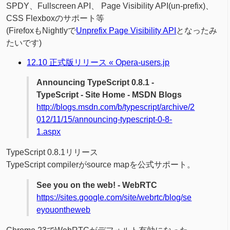
SPDY、Fullscreen API、 Page Visibility API(un-prefix)、
CSS Flexboxのサポート等
(FirefoxもNightlyで
Unprefix Page Visibility API
となったみ
たいです)
12.10 正式版リリース « Opera-users.jp
Announcing TypeScript 0.8.1 -
TypeScript - Site Home - MSDN Blogs
http://blogs.msdn.com/b/typescript/archive/2
012/11/15/announcing-typescript-0-8-
1.aspx
TypeScript 0.8.1リリース
TypeScript compilerがsource mapを公式サポート。
See you on the web! - WebRTC
https://sites.google.com/site/webrtc/blog/se
eyouontheweb