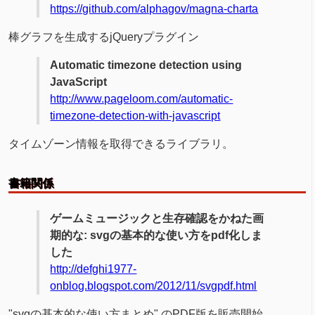
https://github.com/alphagov/magna-charta
棒グラフを生成するjQueryプラグイン
Automatic timezone detection using
JavaScript
http://www.pageloom.com/automatic-
timezone-detection-with-javascript
タイムゾーン情報を取得できるライブラリ。
書籍関係
ゲームミュージックと生存確認をかねた画
期的な: svgの基本的な使い方をpdf化しま
した
http://defghi1977-
onblog.blogspot.com/2012/11/svgpdf.html
"svgの基本的な使い方まとめ" のPDF版を販売開始