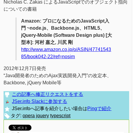
Nicholas C. Zakas によるJavaScriptでのオブジェクト指向
についての書籍
Amazon: プロになるためのJavaScript入
門 ~node.js、Backbone.js、HTML5、
jQuery-Mobile (Software Design plus) [大
型本]: 河村 嘉之, 川尻 剛
http://www.amazon.co.jp/o/ASIN/47741543
85/book042-22/ref=nosim
2012年12月7日発売
“Java開発者のためのAjax実践開発入門”の改定本、
Backbone, jQuery Mobile等
この記事へ修正リクエストをする
JSer.info Slackに参加する
JSer.infoへ記事を紹介したい場合は
Pingで紹介
タグ:
opera
jquery
typescript