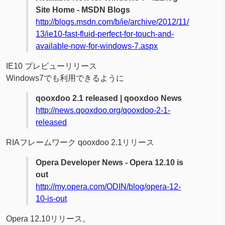
Site Home - MSDN Blogs
http://blogs.msdn.com/b/ie/archive/2012/11/
13/ie10-fast-fluid-perfect-for-touch-and-
available-now-for-windows-7.aspx
IE10 プレビューリリース
Windows7でも利用できるように
qooxdoo 2.1 released | qooxdoo News
http://news.qooxdoo.org/qooxdoo-2-1-
released
RIAフレームワーク qooxdoo 2.1リリース
Opera Developer News - Opera 12.10 is
out
http://my.opera.com/ODIN/blog/opera-12-
10-is-out
Opera 12.10リリース。