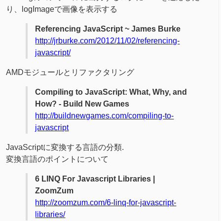
り、logImageで画像を表示する
Referencing JavaScript ~ James Burke
http://jrburke.com/2012/11/02/referencing-
javascript/
AMDモジュールとリファクタリング
Compiling to JavaScript: What, Why, and
How? - Build New Games
http://buildnewgames.com/compiling-to-
javascript
JavaScriptに変換する言語の分類.
変換言語のポイントについて
6 LINQ For Javascript Libraries |
ZoomZum
http://zoomzum.com/6-linq-for-javascript-
libraries/