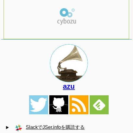
azu
SlackでJSer.infoを購読する