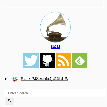
azu
SlackでJSer.infoを購読する