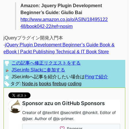
Amazon: Jquery Plugin Development
Beginner’s Guide: Giulio Bai
http://www.amazon.co.jp/o/ASIN/18495122
48/book042-22/ref=nosim
jQueryプラグイン開発入門本
-
jQuery Plugin Development Beginner’s Guide Book &
eBook | Packt Publishing Technical & IT Book Store
この記事へ修正リクエストをする
JSer.info Slackに参加する
JSer.infoへ記事を紹介したい場合は
Pingで紹介
タグ:
Node.js
books
firebug
coding