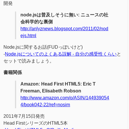
開発
node.jsは普及しそうに無い: ニュースの社
会科学的な裏側
http://anlyznews.blogspot.com/2011/02/nod
ejs.html
Node.jsに関するお話(FUDっぽいけど)
-
Node.jsについてのよくある誤解 - 自分の感受性くらい
と
セットで読みましょう。
書籍関係
Amazon: Head First HTML5: Eric T
Freeman, Elisabeth Robson
http://www.amazon.com/o/ASIN/144939054
4/book042-22/ref=nosim
2011年7月15日発売
Head FirstシリーズのHTML5本