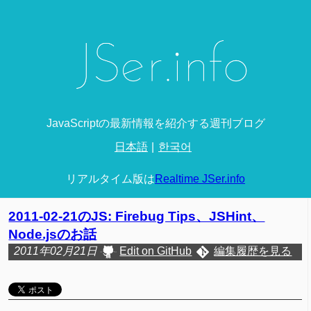
JavaScriptの最新情報を紹介する週刊ブログ
日本語
한국어
リアルタイム版は
Realtime JSer.info
2011-02-21のJS: Firebug Tips、JSHint、
Node.jsのお話
2011年02月21日
Edit on GitHub
編集履歴を見る