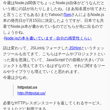
今週はNode.js関係でちょっとNode.js自体がどうなんだと
いう感じの話が出たりしましたね。(まあ知名度が出てきた
と言うことでもある) またYahooの
Tom
さんによるNode.js
本の発売日が7月15日に決定したようですが、日本でも共
著でNode.js本が書かれているのでどちらが先に出るので
しょうかね。
-
Node.jsの本を書いています - 自分の感受性くらい
話は変わって、JSLintをフォークした
JSHint
というチェッ
クツールも出てきて、こちらはチームやプロジェクトとい
った面を意識していて、JavaScriptでの規模が大きいプロ
ジェクトも増えてきているはずなので、それに関するツー
ルやライブラリも増えていくと思われます。
今週は少なめ。
httpstat.us
http://httpstat.us/
必要なHTTPレスポンスコードを返してくれるサービス。
テストなどに利用できる。