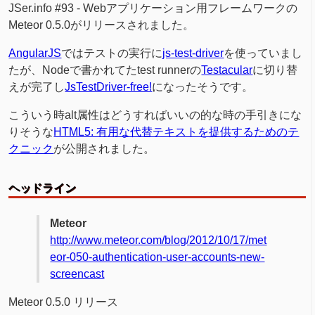
JSer.info #93 -
Webアプリケーション用フレームワークの
Meteor 0.5.0がリリースされました。
AngularJS
ではテストの実行に
js-test-driver
を使っていまし
たが、Nodeで書かれてたtest runnerの
Testacular
に切り替
えが完了し
JsTestDriver-free!
になったそうです。
こういう時alt属性はどうすればいいの的な時の手引きにな
りそうな
HTML5: 有用な代替テキストを提供するためのテ
クニック
が公開されました。
ヘッドライン
Meteor
http://www.meteor.com/blog/2012/10/17/met
eor-050-authentication-user-accounts-new-
screencast
Meteor 0.5.0 リリース