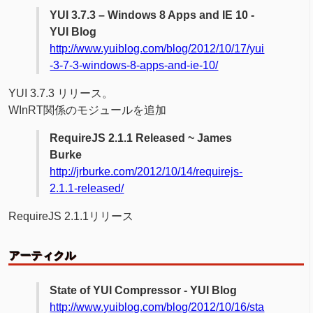
YUI 3.7.3 – Windows 8 Apps and IE 10 -
YUI Blog
http://www.yuiblog.com/blog/2012/10/17/yui
-3-7-3-windows-8-apps-and-ie-10/
YUI 3.7.3 リリース。
WInRT関係のモジュールを追加
RequireJS 2.1.1 Released ~ James
Burke
http://jrburke.com/2012/10/14/requirejs-
2.1.1-released/
RequireJS 2.1.1リリース
アーティクル
State of YUI Compressor - YUI Blog
http://www.yuiblog.com/blog/2012/10/16/sta