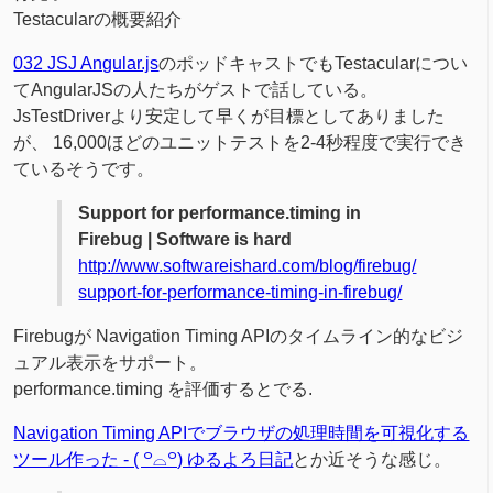
Testacularの概要紹介
032 JSJ Angular.js
のポッドキャストでもTestacularについ
てAngularJSの人たちがゲストで話している。
JsTestDriverより安定して早くが目標としてありました
が、 16,000ほどのユニットテストを2-4秒程度で実行でき
ているそうです。
Support for performance.timing in
Firebug | Software is hard
http://www.softwareishard.com/blog/firebug/
support-for-performance-timing-in-firebug/
Firebugが Navigation Timing APIのタイムライン的なビジ
ュアル表示をサポート。
performance.timing を評価するとでる.
Navigation Timing APIでブラウザの処理時間を可視化する
ツール作った - ( ꒪⌓꒪) ゆるよろ日記
とか近そうな感じ。