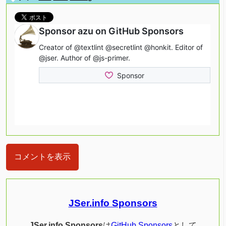
コメントを表示
JSer.info Sponsors
JSer.info Sponsors
は
GitHub Sponsors
として