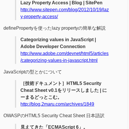
Lazy Property Access | Blog | SitePen
http://www.sitepen.com/blog/2012/10/19/laz
y-property-access/
definePropertyを使ったlazy propertyの簡単な解説
Categorizing values in JavaScript |
Adobe Developer Connection
http://www.adobe.com/devnet/html5/articles
/categorizing-values-in-javascript.html
JavaScriptの型とかについて
［技術ドキュメント］HTML5 Security
Cheat Sheet v0.1をリリースしました | に
ーまるどっとこむ。
http://blog.2maru.com/archives/1849
OWASPのHTML5 Security Cheat Sheet 日本語訳
見えてきた「ECMAScript 6」。