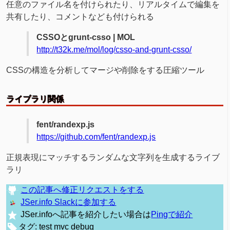
任意のファイル名を付けられたり、リアルタイムで編集を
共有したり、コメントなども付けられる
CSSOとgrunt-csso | MOL
http://t32k.me/mol/log/csso-and-grunt-csso/
CSSの構造を分析してマージや削除をする圧縮ツール
ライブラリ関係
fent/randexp.js
https://github.com/fent/randexp.js
正規表現にマッチするランダムな文字列を生成するライブ
ラリ
この記事へ修正リクエストをする
JSer.info Slackに参加する
JSer.infoへ記事を紹介したい場合は
Pingで紹介
タグ:
test
mvc
debug