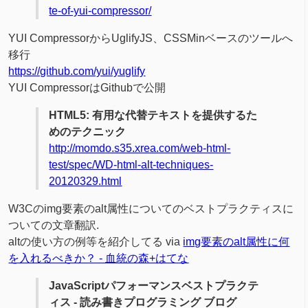
te-of-yui-compressor/
YUI CompressorからUglifyJS、CSSMinベースのツールへ
移行
https://github.com/yui/yuglify
YUI CompressorはGithubで公開
HTML5: 有用な代替テキストを提供するた
めのテクニック
http://momdo.s35.xrea.com/web-html-
test/spec/WD-html-alt-techniques-
20120329.html
W3Cのimg要素のalt属性についてのベストプラクティスに
ついての文章翻訳.
altの使い方の例等を紹介してる via
img要素のalt属性に何
を入れるべきか？ - 血統の森+はてな
JavaScriptパフォーマンスベストプラクテ
ィス - 読み書きプログラミング ブログ