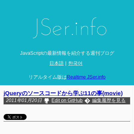
JavaScriptの最新情報を紹介する週刊ブログ
日本語
한국어
リアルタイム版は
Realtime JSer.info
jQueryのソースコードから学ぶ11の事(movie)
2011年01月20日
Edit on GitHub
編集履歴を見る