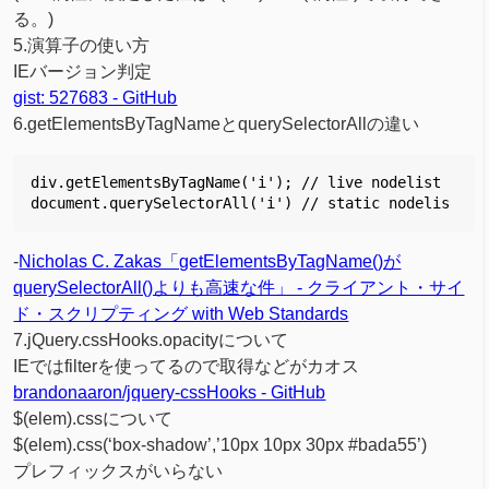
る。)
5.演算子の使い方
IEバージョン判定
gist: 527683 - GitHub
6.getElementsByTagNameとquerySelectorAllの違い
div.getElementsByTagName('i'); // live nodelist
document.querySelectorAll('i') // static nodelis
-
Nicholas C. Zakas「getElementsByTagName()が
querySelectorAll()よりも高速な件」 - クライアント・サイ
ド・スクリプティング with Web Standards
7.jQuery.cssHooks.opacityについて
IEではfilterを使ってるので取得などがカオス
brandonaaron/jquery-cssHooks - GitHub
$(elem).cssについて
$(elem).css(‘box-shadow’,’10px 10px 30px #bada55’)
プレフィックスがいらない