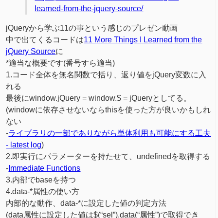
learned-from-the-jquery-source/
jQueryから学ぶ11の事という感じのプレゼン動画
中で出てくるコードは
11 More Things I Learned from the
jQuery Source
に
*適当な概要です(番号すら適当)
1.コード全体を無名関数で括り、返り値をjQuery変数に入
れる
最後にwindow.jQuery = window.$ = jQueryとしてる。
(windowに依存させないならthisを使った方が良いかもしれ
ない
-
ライブラリの一部でありながら単体利用も可能にする工夫
- latest log
)
2.即実行にパラメーターを持たせて、undefinedを取得する
-
Immediate Functions
3.内部でbaseを持つ
4.data-*属性の使い方
内部的な動作、data-*に設定した値の判定方法
(data属性に設定した値は$(“sel”).data(“属性”)で取得でき