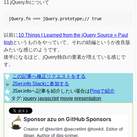
11.jQuery.fnについて
jQuery.fn === jQuery.prototype;// true
以前に
10 Things I Learned from the jQuery Source « Paul
Irish
というものをやっていて、それの続編というか改良版
みたいな感じのようです。
後半になるほど、jQuery独自の要素が増えている感じで
す。
この記事へ修正リクエストをする
JSer.info Slackに参加する
JSer.infoへ記事を紹介したい場合は
Pingで紹介
タグ:
jquery
javascript
movie
presentation