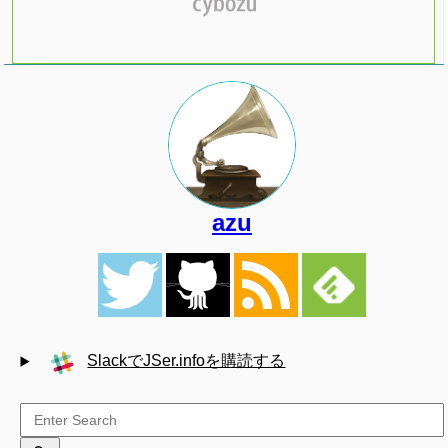
azu
SlackでJSer.infoを購読する