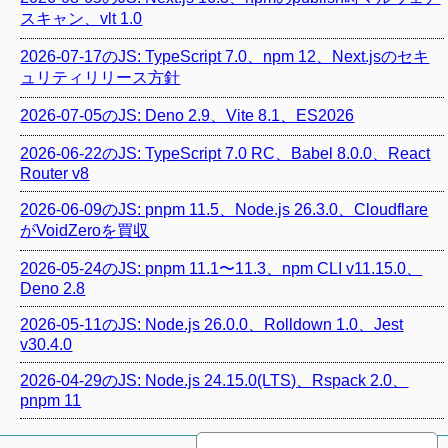
スキャン、vlt 1.0
2026-07-17のJS: TypeScript 7.0、npm 12、Next.jsのセキ
ュリティリリース方針
2026-07-05のJS: Deno 2.9、Vite 8.1、ES2026
2026-06-22のJS: TypeScript 7.0 RC、Babel 8.0.0、React
Router v8
2026-06-09のJS: pnpm 11.5、Node.js 26.3.0、Cloudflare
がVoidZeroを買収
2026-05-24のJS: pnpm 11.1〜11.3、npm CLI v11.15.0、
Deno 2.8
2026-05-11のJS: Node.js 26.0.0、Rolldown 1.0、Jest
v30.4.0
2026-04-29のJS: Node.js 24.15.0(LTS)、Rspack 2.0、
pnpm 11