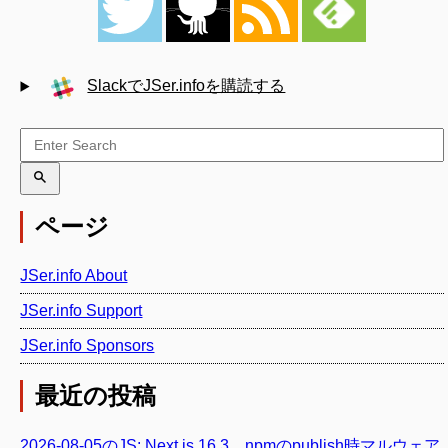
SlackでJSer.infoを購読する
ページ
JSer.info About
JSer.info Support
JSer.info Sponsors
最近の投稿
2026-08-05のJS: Next.js 16.3、npmのpublish時マルウェア