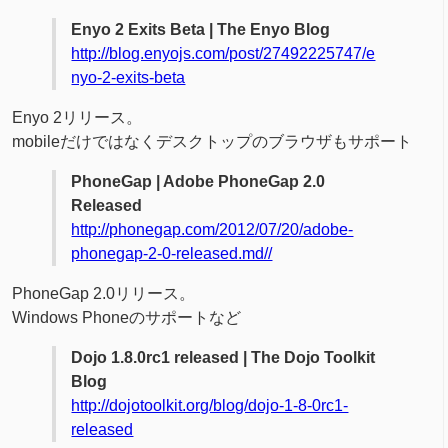
Enyo 2 Exits Beta | The Enyo Blog
http://blog.enyojs.com/post/27492225747/e
nyo-2-exits-beta
Enyo 2リリース。
mobileだけではなくデスクトップのブラウザもサポート
PhoneGap | Adobe PhoneGap 2.0
Released
http://phonegap.com/2012/07/20/adobe-
phonegap-2-0-released.md//
PhoneGap 2.0リリース。
Windows Phoneのサポートなど
Dojo 1.8.0rc1 released | The Dojo Toolkit
Blog
http://dojotoolkit.org/blog/dojo-1-8-0rc1-
released