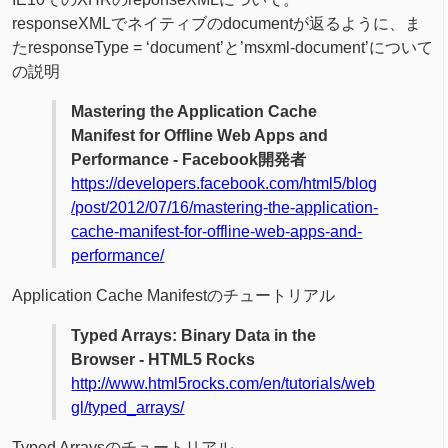
responseXMLでネイティブのdocumentが返るように、ま
たresponseType = ‘document’と’msxml-document’について
の説明
Mastering the Application Cache
Manifest for Offline Web Apps and
Performance - Facebook開発者
https://developers.facebook.com/html5/blog
/post/2012/07/16/mastering-the-application-
cache-manifest-for-offline-web-apps-and-
performance/
Application Cache Manifestのチュートリアル
Typed Arrays: Binary Data in the
Browser - HTML5 Rocks
http://www.html5rocks.com/en/tutorials/web
gl/typed_arrays/
Typed Arraysのチュートリアル。