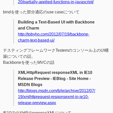
20/partially-applied-functions-in-javascript/
bindを使った部分適応のuse caseについて
Building a Text-Based UI with Backbone
and Charm
http://tobyho.com/2012/07/19/backbone-
charm-text-based-ui/
テスティングフレームワークTestemのコンソール上のUI構
築についての話。
Backboneを使ったMVCの話
XMLHttpRequest responseXML in IE10
Release Preview - IEBlog - Site Home -
MSDN Blogs
http://blogs.msdn.com/b/ie/archive/2012/07/
19/xmlhttprequest-responsexml-in-ie10-
release-preview.aspx
IE10でのXHRのreponseXMLについて。