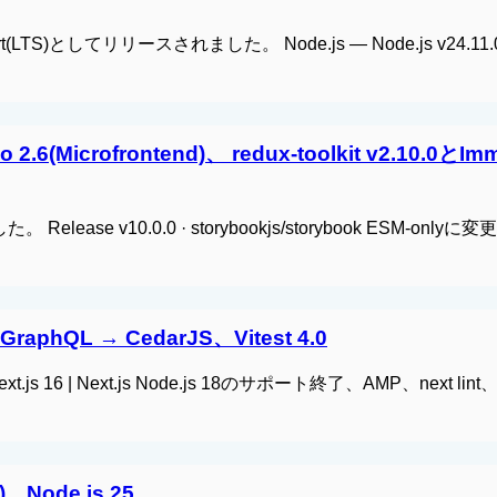
Support(LTS)としてリリースされました。 Node.js — Node.js v24.11.0
 2.6(Microfrontend)、 redux-toolkit v2.10.0とI
た。 Release v10.0.0 · storybookjs/storybook ESM-onl
GraphQL → CedarJS、Vitest 4.0
t.js 16 | Next.js Node.js 18のサポート終了、AMP、next lint
a)、Node.js 25