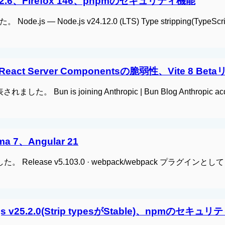
Deno 2.6、Firefox 146、pnpmのセキュリティ機能
Node.js — Node.js v24.12.0 (LTS) Type stripping(TypeS
React Server Componentsの脆弱性、Vite 8 Be
た。 Bun is joining Anthropic | Bun Blog Anthropic acq
ma 7、Angular 21
ました。 Release v5.103.0 · webpack/webpack プラグインとして
e.js v25.2.0(Strip typesがStable)、npmのセキュ