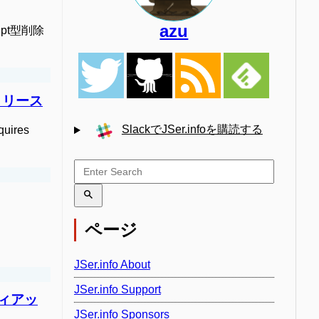
azu
cript型削除
taリリース
SlackでJSer.infoを購読する
uires
ページ
JSer.info About
JSer.info Support
リティアッ
JSer.info Sponsors