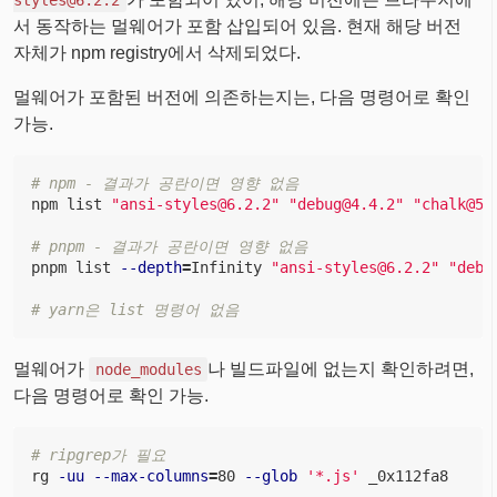
styles@6.2.2
서 동작하는 멀웨어가 포함 삽입되어 있음. 현재 해당 버전
자체가 npm registry에서 삭제되었다.
멀웨어가 포함된 버전에 의존하는지는, 다음 명령어로 확인
가능.
# npm - 결과가 공란이면 영향 없음
npm list 
"
ansi-styles@6.2.2
"
"
debug@4.4.2
"
"
chalk@5.
# pnpm - 결과가 공란이면 영향 없음
pnpm list 
--depth
=
Infinity 
"
ansi-styles@6.2.2
"
"
debu
# yarn은 list 명령어 없음
멀웨어가
나 빌드파일에 없는지 확인하려면,
node_modules
다음 명령어로 확인 가능.
# ripgrep가 필요
rg 
-uu
--max-columns
=
80 
--glob
'*.js'