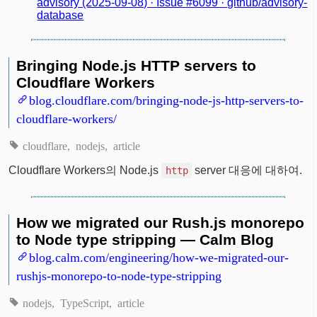
advisory (2025-09-08) · Issue #6099 · github/advisory-
database
Bringing Node.js HTTP servers to
Cloudflare Workers
blog.cloudflare.com/bringing-node-js-http-servers-to-
cloudflare-workers/
cloudflare
nodejs
article
Cloudflare Workers의 Node.js
server 대응에 대하여.
http
How we migrated our Rush.js monorepo
to Node type stripping — Calm Blog
blog.calm.com/engineering/how-we-migrated-our-
rushjs-monorepo-to-node-type-stripping
nodejs
TypeScript
article