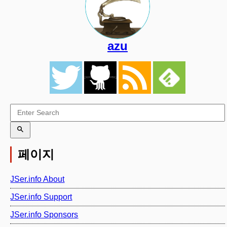
azu
페이지
JSer.info About
JSer.info Support
JSer.info Sponsors