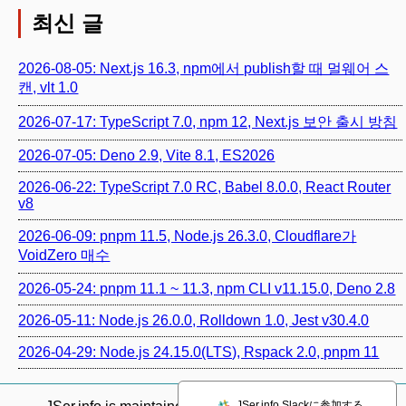
최신 글
2026-08-05: Next.js 16.3, npm에서 publish할 때 멀웨어 스
캔, vlt 1.0
2026-07-17: TypeScript 7.0, npm 12, Next.js 보안 출시 방침
2026-07-05: Deno 2.9, Vite 8.1, ES2026
2026-06-22: TypeScript 7.0 RC, Babel 8.0.0, React Router
v8
2026-06-09: pnpm 11.5, Node.js 26.3.0, Cloudflare가
VoidZero 매수
2026-05-24: pnpm 11.1 ~ 11.3, npm CLI v11.15.0, Deno 2.8
2026-05-11: Node.js 26.0.0, Rolldown 1.0, Jest v30.4.0
2026-04-29: Node.js 24.15.0(LTS), Rspack 2.0, pnpm 11
JSer.info Slackに参加する