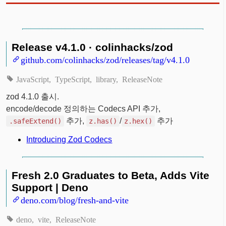
Release v4.1.0 · colinhacks/zod
github.com/colinhacks/zod/releases/tag/v4.1.0
JavaScript
TypeScript
library
ReleaseNote
zod 4.1.0 출시.
encode/decode 정의하는 Codecs API 추가,
추가,
/
추가
.safeExtend()
z.has()
z.hex()
Introducing Zod Codecs
Fresh 2.0 Graduates to Beta, Adds Vite
Support | Deno
deno.com/blog/fresh-and-vite
deno
vite
ReleaseNote