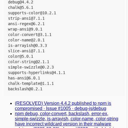
debug@4.4.2
chalk@5.6.1
supports-color@10.2.1
strip-ansi@7.1.1
ansi-regex@6.2.1
wrap-ansi@9.0.1
color-convert@3.1.1
color-name@2.0.1
is-arrayish@0.3.3
slice-ansi@7.1.1
color@5.0.1
color-string@2.1.1
simple-swizzle@0.2.3
supports-hyperlinks@4.1.1
has-ansi@6.0.1
chalk-template@1.1.1
backslash@0.2.1
(RESOLVED) Version 4.4.2 published to npm is
compromised · Issue #1005 · debug-js/debug
npm debug, color-convert, backslash, error-ex,
simple-swizzle, is-arrayish, color-name, color-string
have incorrect wildcard version in their malware