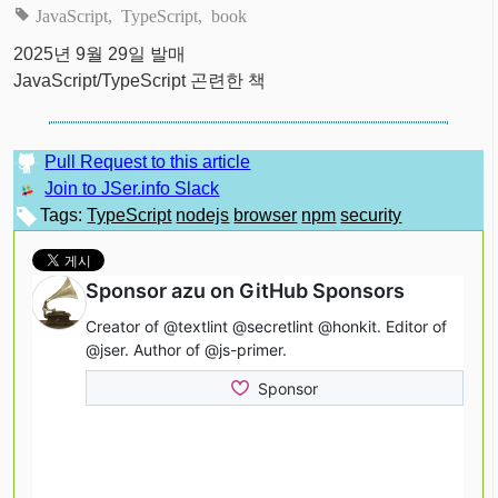
JavaScript
TypeScript
book
2025년 9월 29일 발매
JavaScript/TypeScript 곤련한 책
Pull Request to this article
Join to JSer.info Slack
Tags:
TypeScript
nodejs
browser
npm
security