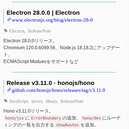
Electron 28.0.0 | Electron
www.electronjs.org/blog/electron-28-0
Electron
ReleaseNote
Electron 28.0.0リリース。
Chromium 120.0.6099.56、Node.js 18.18.2にアップデー
ト。
ECMAScript Moduesをサポートなど
Release v3.11.0 · honojs/hono
github.com/honojs/hono/releases/tag/v3.11.0
JavaScript
server
library
ReleaseNote
Hono v3.11.0リリース。
に
の追加、
にルーテ
hono/jsx
ErrorBoundary
hono/dev
ィングの一覧を出力する
を追加。
showRoutes