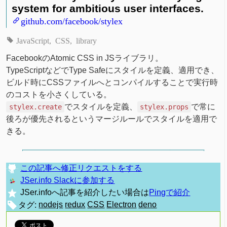
system for ambitious user interfaces.
github.com/facebook/stylex
JavaScript
CSS
library
FacebookのAtomic CSS in JSライブラリ。
TypeScriptなどでType Safeにスタイルを定義、適用でき、
ビルド時にCSSファイルへとコンパイルすることで実行時
のコストを小さくしている。
でスタイルを定義、
で常に
stylex.create
stylex.props
後ろが優先されるというマージルールでスタイルを適用で
きる。
この記事へ修正リクエストをする
JSer.info Slackに参加する
JSer.infoへ記事を紹介したい場合は
Pingで紹介
タグ:
nodejs
redux
CSS
Electron
deno