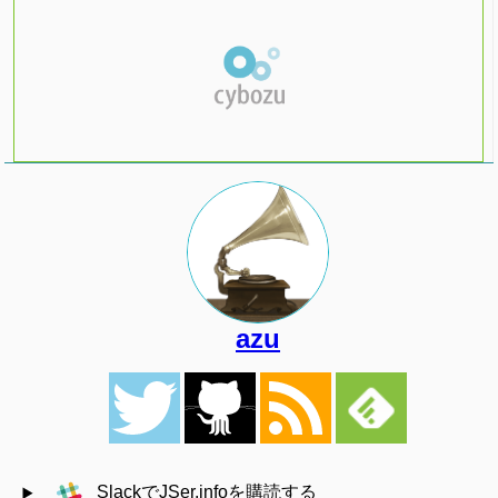
azu
SlackでJSer.infoを購読する