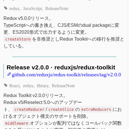
redux
JavaScript
ReleaseNote
Redux v5.0.0リリース。
TypeScriptへの書き換え、CJS/ESMのdual packageに変
更、ES2020形式で出力するように変更。
を非推奨としRedux Toolkitへの移行を推奨と
createStore
している。
Release v2.0.0 · reduxjs/redux-toolkit
github.com/reduxjs/redux-toolkit/releases/tag/v2.0.0
React
redux
library
ReleaseNote
Redux Toolkit v2.0.0リリース。
Redux v5/Reselect 5.0へのアップデー
ト、
/
の
にお
createReducer
createSlice
extraReducers
けるオブジェクト構文のサポートを削除。
オプションが配列ではなくコールバック関数
middleware