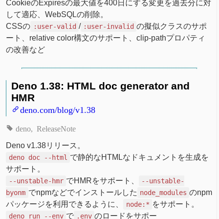
CookieのExpiresの最大値を400日にする変更を過去分に対
して適応、WebSQLの削除。
CSSの
/
の擬似クラスのサポ
:user-valid
:user-invalid
ート、relative color構文のサポート、clip-pathプロパティ
の改善など
Deno 1.38: HTML doc generator and
HMR
deno.com/blog/v1.38
deno
ReleaseNote
Deno v1.38リリース。
で静的なHTMLなドキュメントを生成を
deno doc --html
サポート。
でHMRをサポート、
--unstable-hmr
--unstable-
でnpmなどでインストールした
のnpm
byonm
node_modules
パッケージを利用できるように、
をサポート。
node:*
で
のロードをサポー
deno run --env
.env