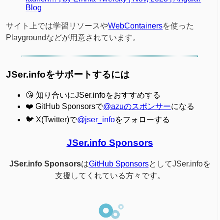
Blog
サイト上では学習リソースや
WebContainers
を使った
Playgroundなどが用意されています。
JSer.infoをサポートするには
😘 知り合いにJSer.infoをおすすめする
❤️ GitHub Sponsorsで
@azuのスポンサー
になる
🐦 X(Twitter)で
@jser_info
をフォローする
JSer.info Sponsors
JSer.info Sponsors
は
GitHub Sponsors
としてJSer.infoを
支援してくれている方々です。