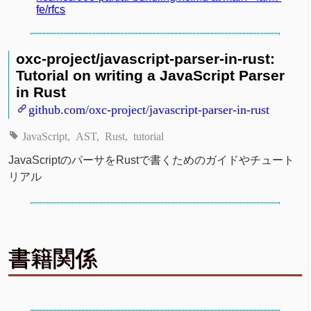
fe/rfcs
oxc-project/javascript-parser-in-rust:
Tutorial on writing a JavaScript Parser
in Rust
github.com/oxc-project/javascript-parser-in-rust
JavaScript
AST
Rust
tutorial
JavaScriptのパーサをRustで書くためのガイドやチュート
リアル
書籍関係