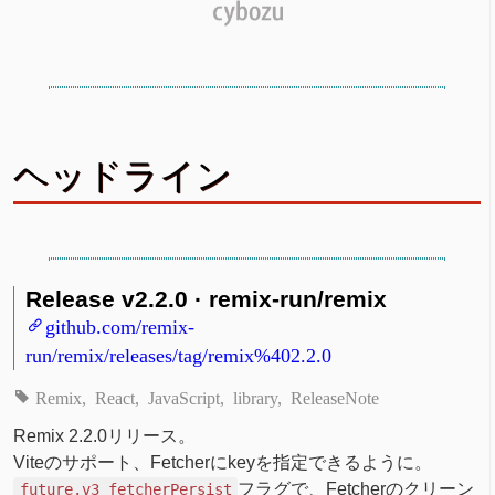
ヘッドライン
Release v2.2.0 · remix-run/remix
github.com/remix-
run/remix/releases/tag/remix%402.2.0
Remix
React
JavaScript
library
ReleaseNote
Remix 2.2.0リリース。
Viteのサポート、Fetcherにkeyを指定できるように。
フラグで、Fetcherのクリーン
future.v3_fetcherPersist