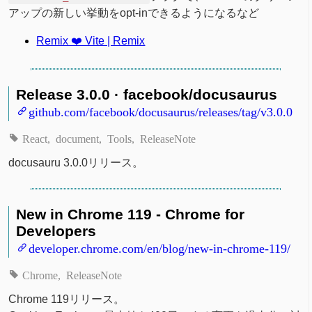
アップの新しい挙動をopt-inできるようになるなど
Remix ❤️ Vite | Remix
Release 3.0.0 · facebook/docusaurus
github.com/facebook/docusaurus/releases/tag/v3.0.0
React
document
Tools
ReleaseNote
docusauru 3.0.0リリース。
New in Chrome 119 - Chrome for
Developers
developer.chrome.com/en/blog/new-in-chrome-119/
Chrome
ReleaseNote
Chrome 119リリース。