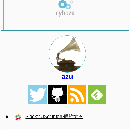
azu
SlackでJSer.infoを購読する