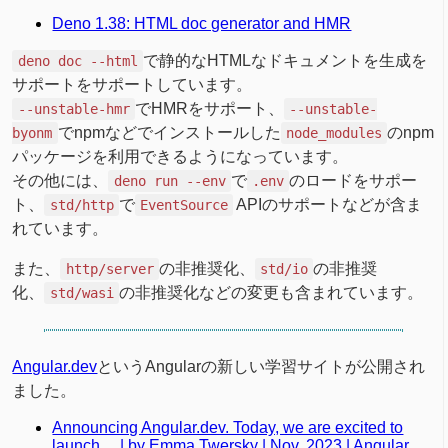
Deno 1.38: HTML doc generator and HMR
で静的なHTMLなドキュメントを生成を
deno doc --html
サポートをサポートしています。
でHMRをサポート、
--unstable-hmr
--unstable-
でnpmなどでインストールした
のnpm
byonm
node_modules
パッケージを利用できるようになっています。
その他には、
で
のロードをサポー
deno run --env
.env
ト、
で
APIのサポートなどが含ま
std/http
EventSource
れています。
また、
の非推奨化、
の非推奨
http/server
std/io
化、
の非推奨化などの変更も含まれています。
std/wasi
Angular.dev
というAngularの新しい学習サイトが公開され
ました。
Announcing Angular.dev. Today, we are excited to
launch… | by Emma Twersky | Nov, 2023 | Angular