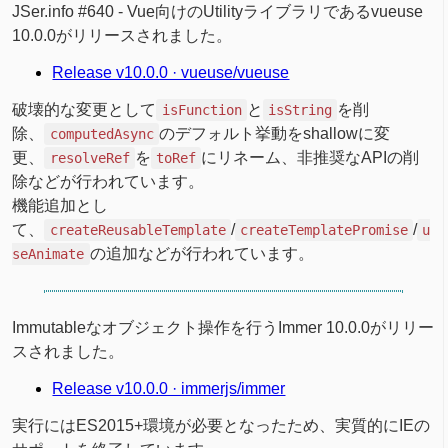
JSer.info #640 - Vue向けのUtilityライブラリであるvueuse
10.0.0がリリースされました。
Release v10.0.0 · vueuse/vueuse
破壊的な変更として
と
を削
isFunction
isString
除、
のデフォルト挙動をshallowに変
computedAsync
更、
を
にリネーム、非推奨なAPIの削
resolveRef
toRef
除などが行われています。
機能追加とし
て、
/
/
createReusableTemplate
createTemplatePromise
u
の追加などが行われています。
seAnimate
Immutableなオブジェクト操作を行うImmer 10.0.0がリリー
スされました。
Release v10.0.0 · immerjs/immer
実行にはES2015+環境が必要となったため、実質的にIEの