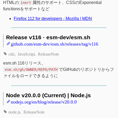
HTMLの
属性のサポート、CSSのExponential
inert
functionsをサポートなど
Firefox 112 for developers - Mozilla | MDN
Release v116 · esm-dev/esm.sh
github.com/esm-dev/esm.sh/releases/tag/v116
cdn
JavaScript
ReleaseNote
esm.sh 116リリース。
でGitHubのリポジトリからフ
esm.sh/gh/OWNER/REPO/PATH
ァイルをロードできるように
Node v20.0.0 (Current) | Node.js
nodejs.org/en/blog/release/v20.0.0
node.js
ReleaseNote