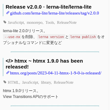
Release v2.0.0 · lerna-lite/lerna-lite
github.com/lerna-lite/lerna-lite/releases/tag/v2.0.0
JavaScript
monorepo
Tools
ReleaseNote
lerna-lite 2.0.0リリース。
を削除、
と
をオ
--use-nx
lerna version
lerna publish
プショナルなコマンドに変更など
</> htmx ~ htmx 1.9.0 has been
released!
htmx.org/posts/2023-04-11-htmx-1-9-0-is-released/
HTML
JavaScript
library
ReleaseNote
htmx 1.9.0リリース。
View Transitions APIのサポート