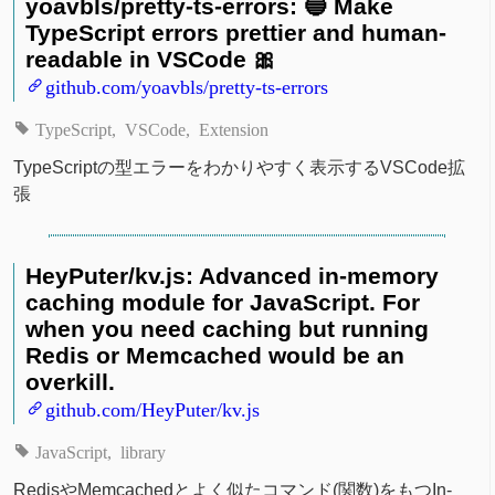
yoavbls/pretty-ts-errors: 🔵 Make
TypeScript errors prettier and human-
readable in VSCode 🎀
github.com/yoavbls/pretty-ts-errors
TypeScript
VSCode
Extension
TypeScriptの型エラーをわかりやすく表示するVSCode拡
張
HeyPuter/kv.js: Advanced in-memory
caching module for JavaScript. For
when you need caching but running
Redis or Memcached would be an
overkill.
github.com/HeyPuter/kv.js
JavaScript
library
RedisやMemcachedとよく似たコマンド(関数)をもつIn-