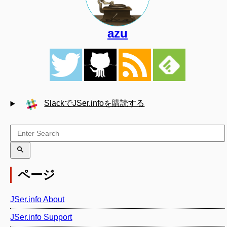
azu
SlackでJSer.infoを購読する
ページ
JSer.info About
JSer.info Support