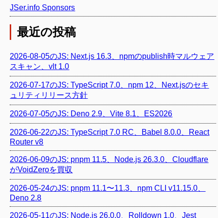
JSer.info Sponsors
最近の投稿
2026-08-05のJS: Next.js 16.3、npmのpublish時マルウェア
スキャン、vlt 1.0
2026-07-17のJS: TypeScript 7.0、npm 12、Next.jsのセキ
ュリティリリース方針
2026-07-05のJS: Deno 2.9、Vite 8.1、ES2026
2026-06-22のJS: TypeScript 7.0 RC、Babel 8.0.0、React
Router v8
2026-06-09のJS: pnpm 11.5、Node.js 26.3.0、Cloudflare
がVoidZeroを買収
2026-05-24のJS: pnpm 11.1〜11.3、npm CLI v11.15.0、
Deno 2.8
2026-05-11のJS: Node.js 26.0.0、Rolldown 1.0、Jest