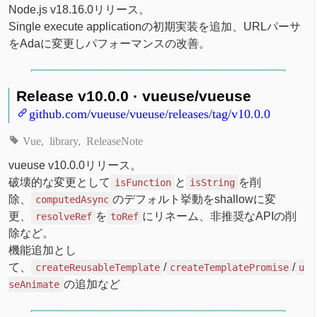
Node.js v18.16.0リリース。
Single execute applicationの初期実装を追加、URLパーサ
をAdaに変更しパフォーマンスの改善。
Release v10.0.0 · vueuse/vueuse
github.com/vueuse/vueuse/releases/tag/v10.0.0
Vue
library
ReleaseNote
vueuse v10.0.0リリース。
破壊的な変更として
と
を削
isFunction
isString
除、
のデフォルト挙動をshallowに変
computedAsync
更、
を
にリネーム、非推奨なAPIの削
resolveRef
toRef
除など。
機能追加とし
て、
/
/
createReusableTemplate
createTemplatePromise
u
の追加など
seAnimate