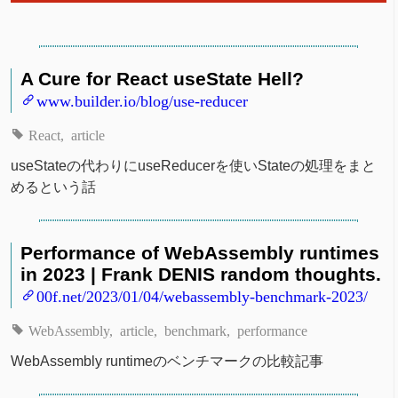
A Cure for React useState Hell?
www.builder.io/blog/use-reducer
React
article
useStateの代わりにuseReducerを使いStateの処理をまと
めるという話
Performance of WebAssembly runtimes
in 2023 | Frank DENIS random thoughts.
00f.net/2023/01/04/webassembly-benchmark-2023/
WebAssembly
article
benchmark
performance
WebAssembly runtimeのベンチマークの比較記事