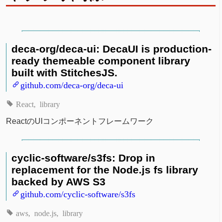
deca-org/deca-ui: DecaUI is production-
ready themeable component library
built with StitchesJS.
github.com/deca-org/deca-ui
React
library
ReactのUIコンポーネントフレームワーク
cyclic-software/s3fs: Drop in
replacement for the Node.js fs library
backed by AWS S3
github.com/cyclic-software/s3fs
aws
node.js
library