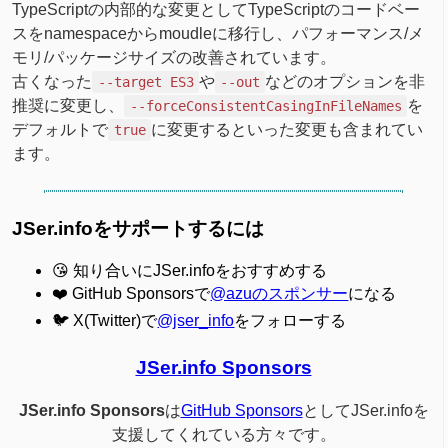
TypeScriptの内部的な変更としてTypeScriptのコードベー
スをnamespaceからmoudleに移行し、パフォーマンス/メ
モリ/パッケージサイズの改善されています。
古くなった
や
などのオプションを非
--target ES3
--out
推奨に変更し、
を
--forceConsistentCasingInFileNames
デフォルトで
に変更するといった変更も含まれてい
true
ます。
JSer.infoをサポートするには
😘 知り合いにJSer.infoをおすすめする
❤️ GitHub Sponsorsで
@azuのスポンサー
になる
🐦 X(Twitter)で
@jser_info
をフォローする
JSer.info Sponsors
JSer.info Sponsors
は
GitHub Sponsors
としてJSer.infoを
支援してくれている方々です。