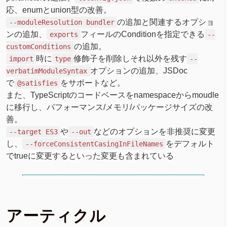
応、enumとunion型の改善。
の追加と関連するオプショ
--moduleResolution bundler
ンの追加、
フィールのConditionを指定できる
exports
--
の追加。
customConditions
時に
修飾子を削除しそれ以外を残す
import
type
--
オプションの追加、JSDoc
verbatimModuleSyntax
で
をサポートなど。
@satisfies
また、TypeScriptのコードベースをnamespaceからmoudle
に移行し、パフォーマンス/メモリ/パッケージサイズの改
善。
や
などのオプションを非推奨に変更
--target ES3
--out
し、
をデフォルト
--forceConsistentCasingInFileNames
でtrueに変更するといった変更も含まれている
アーティクル