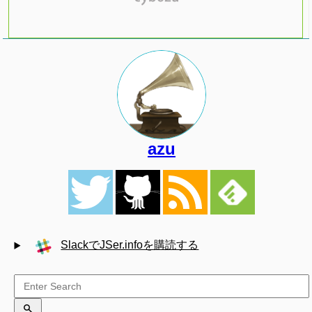
azu
SlackでJSer.infoを購読する