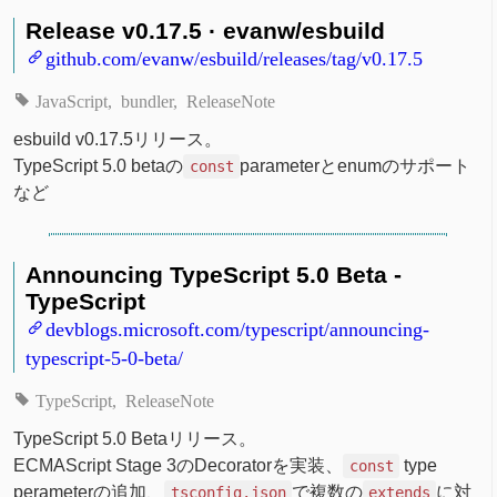
Release v0.17.5 · evanw/esbuild
github.com/evanw/esbuild/releases/tag/v0.17.5
JavaScript
bundler
ReleaseNote
esbuild v0.17.5リリース。
TypeScript 5.0 betaの
parameterとenumのサポート
const
など
Announcing TypeScript 5.0 Beta -
TypeScript
devblogs.microsoft.com/typescript/announcing-
typescript-5-0-beta/
TypeScript
ReleaseNote
TypeScript 5.0 Betaリリース。
ECMAScript Stage 3のDecoratorを実装、
type
const
perameterの追加、
で複数の
に対
tsconfig.json
extends