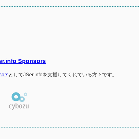
er.info Sponsors
sors
としてJSer.infoを支援してくれている方々です。