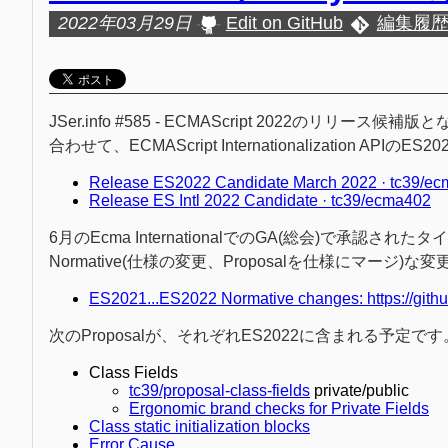
2022年03月29日
Edit on GitHub
編集履
JSer.info #585 - ECMAScript 2022のリ
合わせて、ECMAScript Internationalization 
Release ES2022 Candidate March 2022 · tc39/e
Release ES Intl 2022 Candidate · tc39/ecma402
6月のEcma InternationalでのGA(総会)で承認
Normative(仕様の変更、Proposalを仕様にマー
ES2021...ES2022 Normative changes: https://git
次のProposalが、それぞれES2022に含まれる予定です
Class Fields
tc39/proposal-class-fields
private/public
Ergonomic brand checks for Private Fields
Class static initialization blocks
Error Cause