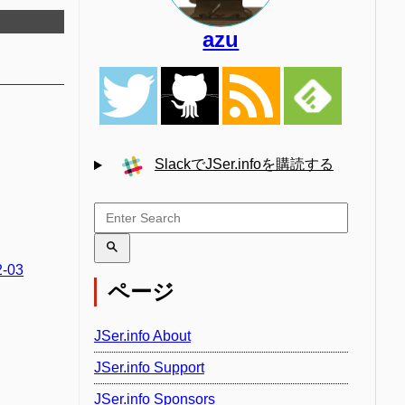
azu
SlackでJSer.infoを購読する
2-03
ページ
JSer.info About
JSer.info Support
JSer.info Sponsors