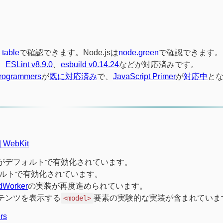
 table
で確認できます。Node.jsは
node.green
で確認できます。
、
ESLint v8.9.0
、
esbuild v0.14.24
などが対応済みです。
 programmers
が
既に対応済み
で、
JavaScript Primer
が
対応中
と
| WebKit
otion Pathがデフォルトで有効化されています。
ルトで有効化されています。
dWorker
の実装が再度進められています。
コンテンツを表示する
要素の実験的な実装が含まれていま
<model>
rs