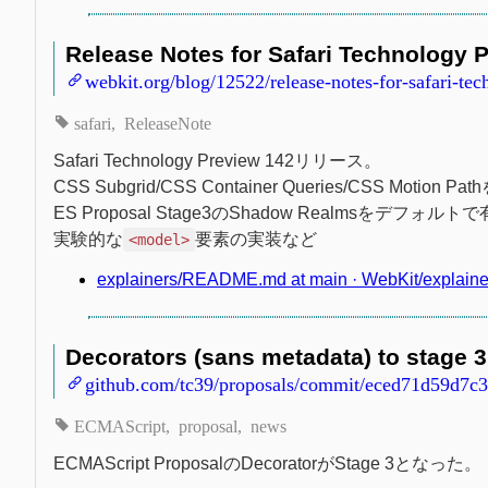
Release Notes for Safari Technology 
webkit.org/blog/12522/release-notes-for-safari-te
safari
ReleaseNote
Safari Technology Preview 142リリース。
CSS Subgrid/CSS Container Queries/CSS Moti
ES Proposal Stage3のShadow Realmsをデフォルト
実験的な
要素の実装など
<model>
explainers/README.md at main · WebKit/explaine
Decorators (sans metadata) to stage 
github.com/tc39/proposals/commit/eced71d59d7c
ECMAScript
proposal
news
ECMAScript ProposalのDecoratorがStage 3となった。