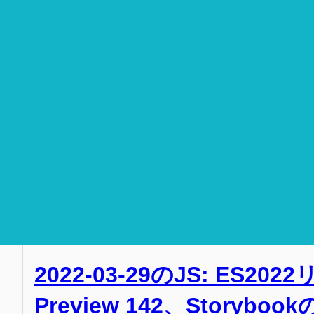
2022-03-29のJS: ES202
Preview 142、Storybo