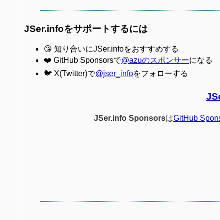
JSer.infoをサポートするには
😘 知り合いにJSer.infoをおすすめする
❤️ GitHub Sponsorsで
@azuのスポンサー
になる
🐦 X(Twitter)で
@jser_info
をフォローする
JS
JSer.info Sponsors
は
GitHub Spon