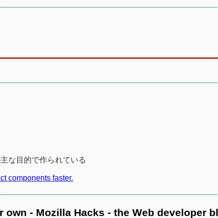
が主な目的で作られている
ct components faster.
 own - Mozilla Hacks - the Web developer b