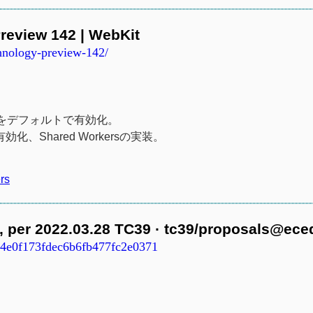
Preview 142 | WebKit
chnology-preview-142/
on Pathをデフォルトで有効化。
で有効化、Shared Workersの実装。
rs
3, per 2022.03.28 TC39 · tc39/proposals@ec
34e0f173fdec6b6fb477fc2e0371