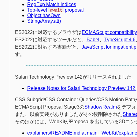
RegExp Match Indices
Top-level
proposal
await
Object.hasOwn
String/Array.at()
ES2022に対応するブラウザは
ECMAScript compatibility
ES2022に対応するツールだと、
Babel
、
TypeScript 4.6
ES2022に対応する書籍だと、
JavaScript for impatient
す。
Safari Technology Preview 142がリリースされました。
Release Notes for Safari Technology Preview 142 
CSS Subgrid/CSS Container Queries/CSS M
ECMAScript Proposal Stage3の
ShadowRealm
をデフォ
また、以前実装がありましたがその後削除された
Share
そのほかには、WebKitがProposalを出している3D
explainers/README.md at main · WebKit/explaine