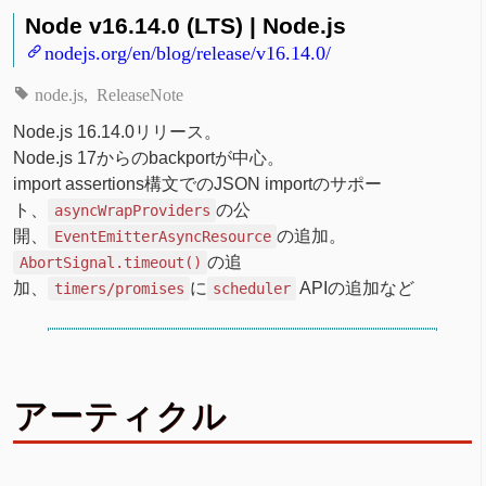
Node v16.14.0 (LTS) | Node.js
nodejs.org/en/blog/release/v16.14.0/
node.js
ReleaseNote
Node.js 16.14.0リリース。
Node.js 17からのbackportが中心。
import assertions構文でのJSON importのサポー
ト、
の公
asyncWrapProviders
開、
の追加。
EventEmitterAsyncResource
の追
AbortSignal.timeout()
加、
に
APIの追加など
timers/promises
scheduler
アーティクル