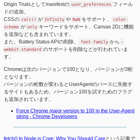
Origin Trialsとしてmanifestの
フィール
user_preferences
ドの追加。
CSSの
が
や
をサポート、
calc()
Infinity
NaN
color-
が
キーワードをサポート、Canvas 2Dに機能
scheme
only
を追加なども含まれています。
また、Battery Status APIの削除、
から
font-family
-
のサポートを削除などが行われていま
webkit-standard
す。
Chromeは次のバージョンで100となり、バージョンが3桁
となります。
バージョンの桁数が変わるとUserAgentのパースに失敗す
るサイトもあるため、バージョン100を試すためのフラグ
も追加されています。
Force Chrome major version to 100 in the User-Agent
string - Chrome Developers
fetch() In Node.js Core: Why You Should Care
という記事で