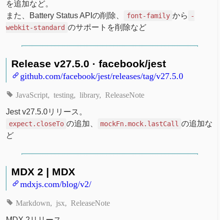
を追加など。
また、Battery Status APIの削除、
から
font-family
-
のサポートを削除など
webkit-standard
Release v27.5.0 · facebook/jest
github.com/facebook/jest/releases/tag/v27.5.0
JavaScript
testing
library
ReleaseNote
Jest v27.5.0リリース。
の追加、
の追加な
expect.closeTo
mockFn.mock.lastCall
ど
MDX 2 | MDX
mdxjs.com/blog/v2/
Markdown
jsx
ReleaseNote
MDX 2リリース。