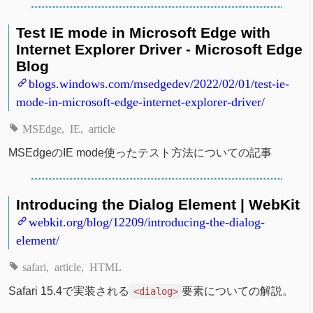
Test IE mode in Microsoft Edge with
Internet Explorer Driver - Microsoft Edge
Blog
blogs.windows.com/msedgedev/2022/02/01/test-ie-
mode-in-microsoft-edge-internet-explorer-driver/
MSEdge
IE
article
MSEdgeのIE mode使ったテスト方法についての記事
Introducing the Dialog Element | WebKit
webkit.org/blog/12209/introducing-the-dialog-
element/
safari
article
HTML
Safari 15.4で実装される
要素についての解説。
<dialog>