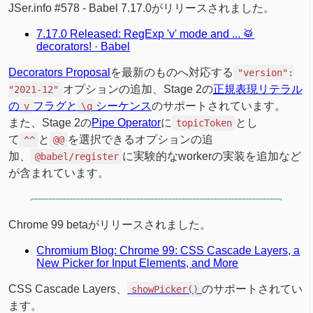
JSer.info #578 - Babel 7.17.0がリリースされました。
7.17.0 Released: RegExp 'v' mode and ... 🥁
decorators! · Babel
Decorators Proposal
を最新のものへ対応する
"version":
オプションの追加、Stage 2の
正規表現リテラル
"2021-12"
の
フラグと
シーケンス
のサポートされています。
v
\q
また、Stage 2の
Pipe Operator
に
とし
topicToken
て
と
を選択できるオプションの追
^^
@@
加、
に実験的なworkerの実装を追加など
@babel/register
が含まれています。
Chrome 99 betaがリリースされました。
Chromium Blog: Chrome 99: CSS Cascade Layers, a
New Picker for Input Elements, and More
CSS Cascade Layers、
のサポートされてい
showPicker()
ます。