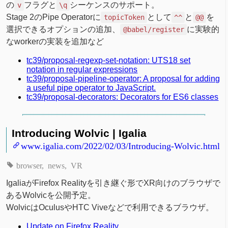
の
フラグと
シーケンスのサポート。
v
\q
Stage 2のPipe Operatorに
として
と
を
topicToken
^^
@@
選択できるオプションの追加、
に実験的
@babel/register
なworkerの実装を追加など
tc39/proposal-regexp-set-notation: UTS18 set
notation in regular expressions
tc39/proposal-pipeline-operator: A proposal for adding
a useful pipe operator to JavaScript.
tc39/proposal-decorators: Decorators for ES6 classes
Introducing Wolvic | Igalia
www.igalia.com/2022/02/03/Introducing-Wolvic.html
browser
news
VR
IgaliaがFirefox Realityを引き継ぐ形でXR向けのブラウザで
あるWolvicを公開予定。
WolvicはOculusやHTC Viveなどで利用できるブラウザ。
Update on Firefox Reality