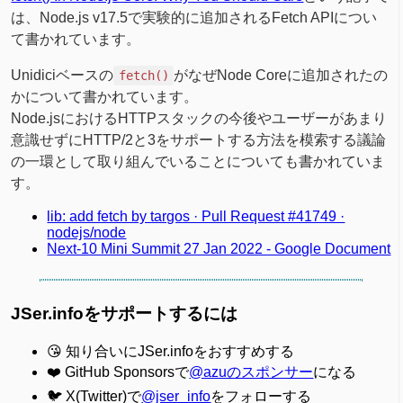
は、Node.js v17.5で実験的に追加されるFetch APIについ
て書かれています。
Unidiciベースの
がなぜNode Coreに追加されたの
fetch()
かについて書かれています。
Node.jsにおけるHTTPスタックの今後やユーザーがあまり
意識せずにHTTP/2と3をサポートする方法を模索する議論
の一環として取り組んでいることについても書かれていま
す。
lib: add fetch by targos · Pull Request #41749 ·
nodejs/node
Next-10 Mini Summit 27 Jan 2022 - Google Document
JSer.infoをサポートするには
😘 知り合いにJSer.infoをおすすめする
❤️ GitHub Sponsorsで
@azuのスポンサー
になる
🐦 X(Twitter)で
@jser_info
をフォローする