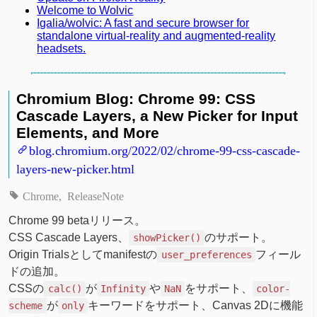
Welcome to Wolvic
Igalia/wolvic: A fast and secure browser for
standalone virtual-reality and augmented-reality
headsets.
Chromium Blog: Chrome 99: CSS
Cascade Layers, a New Picker for Input
Elements, and More
blog.chromium.org/2022/02/chrome-99-css-cascade-
layers-new-picker.html
Chrome
ReleaseNote
Chrome 99 betaリリース。
CSS Cascade Layers、
のサポート。
showPicker()
Origin Trialsとしてmanifestの
フィール
user_preferences
ドの追加。
CSSの
が
や
をサポート、
calc()
Infinity
NaN
color-
が
キーワードをサポート、Canvas 2Dに機能
scheme
only