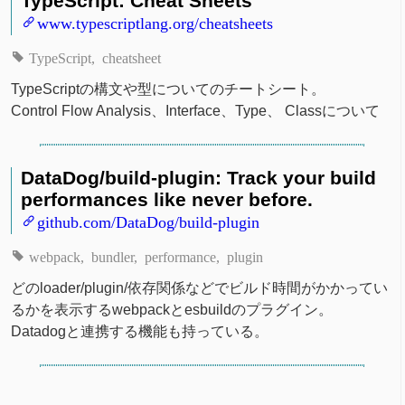
TypeScript: Cheat Sheets
www.typescriptlang.org/cheatsheets
TypeScript
cheatsheet
TypeScriptの構文や型についてのチートシート。
Control Flow Analysis、Interface、Type、 Classについて
DataDog/build-plugin: Track your build
performances like never before.
github.com/DataDog/build-plugin
webpack
bundler
performance
plugin
どのloader/plugin/依存関係などでビルド時間がかかってい
るかを表示するwebpackとesbuildのプラグイン。
Datadogと連携する機能も持っている。