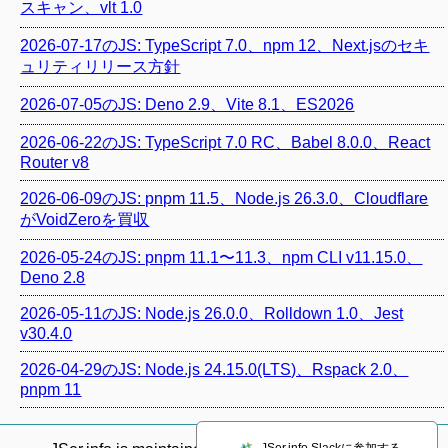
スキャン、vlt 1.0
2026-07-17のJS: TypeScript 7.0、npm 12、Next.jsのセキ
ュリティリリース方針
2026-07-05のJS: Deno 2.9、Vite 8.1、ES2026
2026-06-22のJS: TypeScript 7.0 RC、Babel 8.0.0、React
Router v8
2026-06-09のJS: pnpm 11.5、Node.js 26.3.0、Cloudflare
がVoidZeroを買収
2026-05-24のJS: pnpm 11.1〜11.3、npm CLI v11.15.0、
Deno 2.8
2026-05-11のJS: Node.js 26.0.0、Rolldown 1.0、Jest
v30.4.0
2026-04-29のJS: Node.js 24.15.0(LTS)、Rspack 2.0、
pnpm 11
JSer.info Slackに参加する