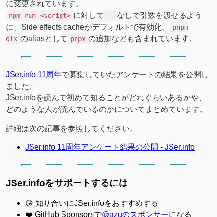
に変更されています。
に対して
なしで引数を渡せるよう
npm run <script>
--
に、Side effects cacheがデフォルトで有効化、
pnpm
のaliasとして
の追加なども含まれています。
dlx
pnpx
JSer.info 11周年
で募集していたアンケートの結果を公開し
ました。
JSer.infoを読んで初めて知ることがどれぐらいあるかや、
どのような人が読んでいるのかについてまとめています。
詳細は次の記事を参照してください。
JSer.info 11周年アンケート結果の公開 - JSer.info
JSer.infoをサポートするには
😘 知り合いにJSer.infoをおすすめする
❤️ GitHub Sponsorsで
@azuのスポンサー
になる