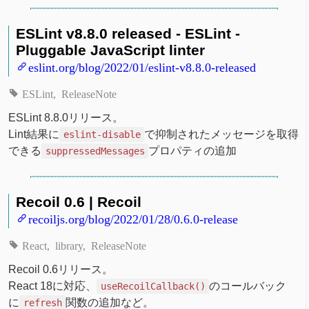
ESLint v8.8.0 released - ESLint -
Pluggable JavaScript linter
eslint.org/blog/2022/01/eslint-v8.8.0-released
ESLint
ReleaseNote
ESLint 8.8.0リリース。
Lint結果に
で抑制されたメッセージを取得
eslint-disable
できる
プロパティの追加
suppressedMessages
Recoil 0.6 | Recoil
recoiljs.org/blog/2022/01/28/0.6.0-release
React
library
ReleaseNote
Recoil 0.6リリース。
React 18に対応、
のコールバック
useRecoilCallback()
に
関数の追加など。
refresh