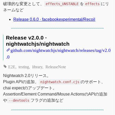
破壊的な変更として、
を
にリ
effects_UNSTABLE
effects
ネームなど
Release 0.6.0 · facebookexperimental/Recoil
Release v2.0.0 ·
nightwatchjs/nightwatch
github.com/nightwatchjs/nightwatch/releases/tag/v2.0
.0
E2E
testing
library
ReleaseNote
Nightwatch 2.0リリース。
Plugin APIの追加、
のサポート、
nightwatch.conf.cjs
chai expectのアップデート。
Assertion/Element Command/Mouse ActionsのAPIの追加
や
フラグの追加など
--devtools