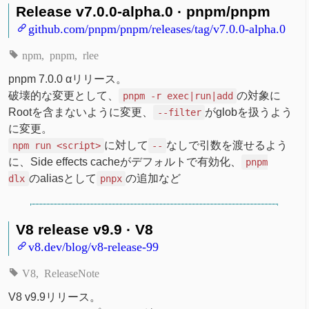
Release v7.0.0-alpha.0 · pnpm/pnpm
github.com/pnpm/pnpm/releases/tag/v7.0.0-alpha.0
npm
pnpm
rlee
pnpm 7.0.0 αリリース。
破壊的な変更として、
の対象に
pnpm -r exec|run|add
Rootを含まないように変更、
がglobを扱うよう
--filter
に変更。
に対して
なしで引数を渡せるよう
npm run <script>
--
に、Side effects cacheがデフォルトで有効化、
pnpm
のaliasとして
の追加など
dlx
pnpx
V8 release v9.9 · V8
v8.dev/blog/v8-release-99
V8
ReleaseNote
V8 v9.9リリース。