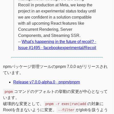
Recoil in production at Meta, we keep the
project in an experimental status today until
we are confident in a solution compatible
with all upcoming React features like
Concurrent Rendering, Server
Components, and Streaming SSR.
--
What's happening in the future of recoil? ·
Issue #1495 · facebookexperimental/Recoil
npmパッケージ管理ツールのpnpm 7.0.0 αがリリースされ
ています。
Release v7.0.0-alpha.0 · pnpm/pnpm
コマンドのデフォルトの挙動の変更が中心となって
pnpm
います。
破壊的な変更として、
の対象に
pnpm -r exec|run|add
Rootを含まないように変更、
がglobを扱うよう
--filter