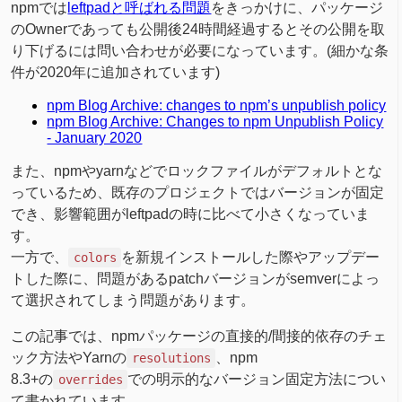
npmでは
leftpadと呼ばれる問題
をきっかけに、パッケージ
のOwnerであっても公開後24時間経過するとその公開を取
り下げるには問い合わせが必要になっています。(細かな条
件が2020年に追加されています)
npm Blog Archive: changes to npm’s unpublish policy
npm Blog Archive: Changes to npm Unpublish Policy
- January 2020
また、npmやyarnなどでロックファイルがデフォルトとな
っているため、既存のプロジェクトではバージョンが固定
でき、影響範囲がleftpadの時に比べて小さくなっていま
す。
一方で、
を新規インストールした際やアップデー
colors
トした際に、問題があるpatchバージョンがsemverによっ
て選択されてしまう問題があります。
この記事では、npmパッケージの直接的/間接的依存のチェ
ック方法やYarnの
、npm
resolutions
8.3+の
での明示的なバージョン固定方法につい
overrides
て書かれています。