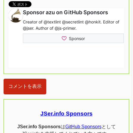
コメントを表示
JSer.info Sponsors
JSer.info Sponsors
は
GitHub Sponsors
として