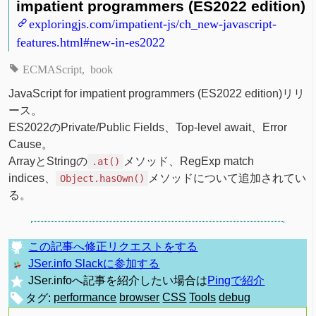
impatient programmers (ES2022 edition)
exploringjs.com/impatient-js/ch_new-javascript-
features.html#new-in-es2022
ECMAScript
book
JavaScript for impatient programmers (ES2022 edition)リリ
ース。
ES2022のPrivate/Public Fields、Top-level await、Error
Cause。
ArrayとStringの
メソッド、RegExp match
.at()
indices、
メソッドについて追加されてい
Object.hasOwn()
る。
この記事へ修正リクエストをする
JSer.info Slackに参加する
JSer.infoへ記事を紹介したい場合は
Pingで紹介
タグ:
performance
browser
CSS
Tools
debug