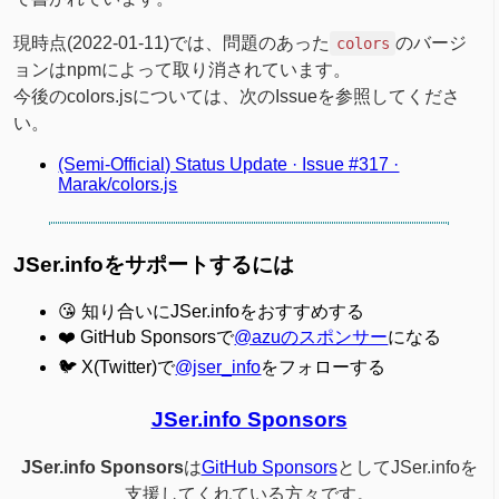
現時点(2022-01-11)では、問題のあった
のバージ
colors
ョンはnpmによって取り消されています。
今後のcolors.jsについては、次のIssueを参照してくださ
い。
(Semi-Official) Status Update · Issue #317 ·
Marak/colors.js
JSer.infoをサポートするには
😘 知り合いにJSer.infoをおすすめする
❤️ GitHub Sponsorsで
@azuのスポンサー
になる
🐦 X(Twitter)で
@jser_info
をフォローする
JSer.info Sponsors
JSer.info Sponsors
は
GitHub Sponsors
としてJSer.infoを
支援してくれている方々です。