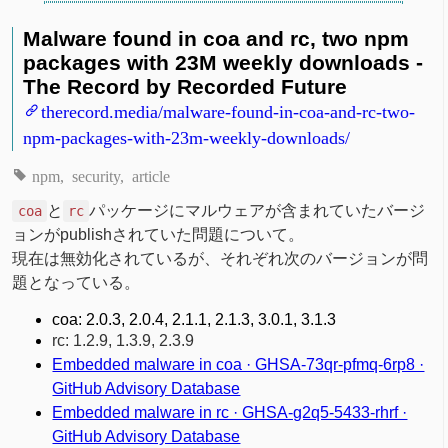
Malware found in coa and rc, two npm
packages with 23M weekly downloads -
The Record by Recorded Future
therecord.media/malware-found-in-coa-and-rc-two-
npm-packages-with-23m-weekly-downloads/
npm
security
article
と
パッケージにマルウェアが含まれていたバージ
coa
rc
ョンがpublishされていた問題について。
現在は無効化されているが、それぞれ次のバージョンが問
題となっている。
coa: 2.0.3, 2.0.4, 2.1.1, 2.1.3, 3.0.1, 3.1.3
rc: 1.2.9, 1.3.9, 2.3.9
Embedded malware in coa · GHSA-73qr-pfmq-6rp8 ·
GitHub Advisory Database
Embedded malware in rc · GHSA-g2q5-5433-rhrf ·
GitHub Advisory Database