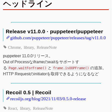
ヘッドライン
Release v11.0.0 · puppeteer/puppeteer
github.com/puppeteer/puppeteer/releases/tag/v11.0.0
Chrome
library
ReleaseNote
puppeteer 11.0.0リリース。
Out of Processなiframeのwaitをサポートす
る
と
の追加。
Page.waitForFrame()
frame.isOOPFrame()
HTTP Requestのinitiatorを取得できるようになるなど
Recoil 0.5 | Recoil
recoiljs.org/blog/2021/11/03/0.5.0-release
React
library
ReleaseNote