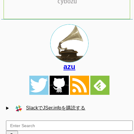
azu
SlackでJSer.infoを購読する