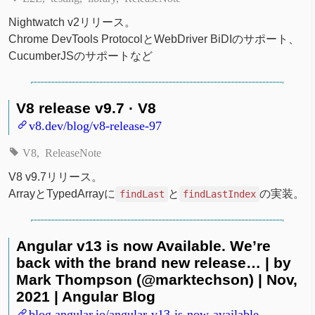
Nightwatch v2リリース。
Chrome DevTools ProtocolとWebDriver BiDIのサポート、
CucumberJSのサポートなど
V8 release v9.7 · V8
v8.dev/blog/v8-release-97
V8
ReleaseNote
V8 v9.7リリース。
ArrayとTypedArrayに
と
の実装。
findLast
findLastIndex
Angular v13 is now Available. We’re
back with the brand new release… | by
Mark Thompson (@marktechson) | Nov,
2021 | Angular Blog
blog.angular.io/angular-v13-is-now-available-