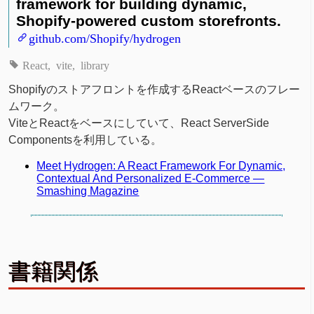
framework for building dynamic,
Shopify-powered custom storefronts.
github.com/Shopify/hydrogen
React
vite
library
Shopifyのストアフロントを作成するReactベースのフレー
ムワーク。
ViteとReactをベースにしていて、React ServerSide
Componentsを利用している。
Meet Hydrogen: A React Framework For Dynamic,
Contextual And Personalized E-Commerce —
Smashing Magazine
書籍関係