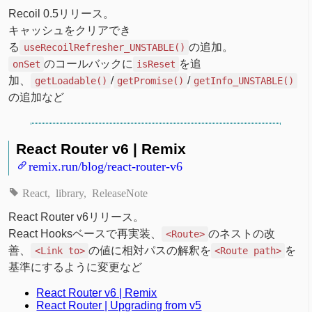
Recoil 0.5リリース。
キャッシュをクリアでき
る
の追加。
useRecoilRefresher_UNSTABLE()
のコールバックに
を追
onSet
isReset
加、
/
/
getLoadable()
getPromise()
getInfo_UNSTABLE()
の追加など
React Router v6 | Remix
remix.run/blog/react-router-v6
React
library
ReleaseNote
React Router v6リリース。
React Hooksベースで再実装、
のネストの改
<Route>
善、
の値に相対パスの解釈を
を
<Link to>
<Route path>
基準にするように変更など
React Router v6 | Remix
React Router | Upgrading from v5