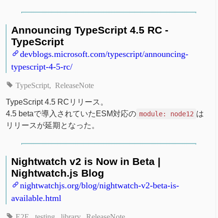
Announcing TypeScript 4.5 RC -
TypeScript
devblogs.microsoft.com/typescript/announcing-
typescript-4-5-rc/
TypeScript
ReleaseNote
TypeScript 4.5 RCリリース。
4.5 betaで導入されていたESM対応の
は
module: node12
リリースが延期となった。
Nightwatch v2 is Now in Beta |
Nightwatch.js Blog
nightwatchjs.org/blog/nightwatch-v2-beta-is-
available.html
E2E
testing
library
ReleaseNote