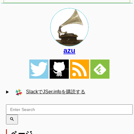
azu
SlackでJSer.infoを購読する
ページ