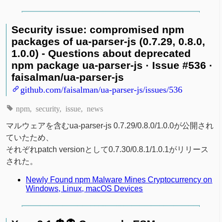
Security issue: compromised npm
packages of ua-parser-js (0.7.29, 0.8.0,
1.0.0) - Questions about deprecated
npm package ua-parser-js · Issue #536 ·
faisalman/ua-parser-js
github.com/faisalman/ua-parser-js/issues/536
npm
security
issue
news
マルウェアを含むua-parser-js 0.7.29/0.8.0/1.0.0が公開され
ていたため、
それぞれpatch versionとして0.7.30/0.8.1/1.0.1がリリース
された。
Newly Found npm Malware Mines Cryptocurrency on
Windows, Linux, macOS Devices