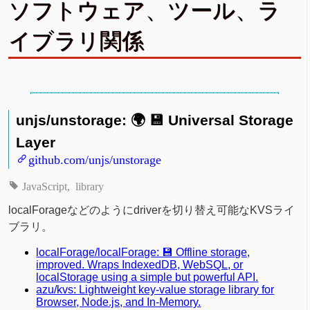
ソフトウェア、ツール、ラ
イブラリ関係
unjs/unstorage: 🌍 💾 Universal Storage
Layer
github.com/unjs/unstorage
JavaScript
library
localForageなどのようにdriverを切り替え可能なKVSライ
ブラリ。
localForage/localForage: 💾 Offline storage,
improved. Wraps IndexedDB, WebSQL, or
localStorage using a simple but powerful API.
azu/kvs: Lightweight key-value storage library for
Browser, Node.js, and In-Memory.