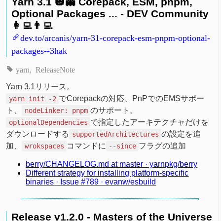
Yarn 3.1 🎃👻 Corepack, ESM, pnpm,
Optional Packages ... - DEV Community
👩‍💻👨‍💻
dev.to/arcanis/yarn-31-corepack-esm-pnpm-optional-
packages--3hak
yarn
ReleaseNote
Yarn 3.1リリース。
でCorepackの対応、PnPでのEMSサポー
yarn init -2
ト、
のサポート。
nodeLinker: pnpm
で指定したアーキテクチャだけを
optionalDependencies
ダウンロードする
の設定を追
supportedArchitectures
加、
コマンドに
フラグの追加
wrokspaces
--since
berry/CHANGELOG.md at master · yarnpkg/berry
Different strategy for installing platform-specific
binaries · Issue #789 · evanw/esbuild
Release v1.2.0 - Masters of the Universe