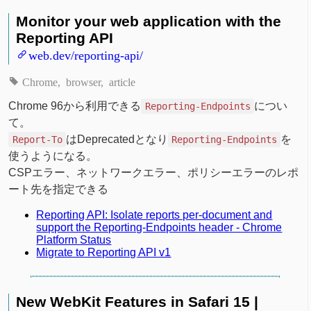
Monitor your web application with the
Reporting API
web.dev/reporting-api/
Chrome
browser
article
Chrome 96から利用できる
につい
Reporting-Endpoints
て。
はDeprecatedとなり
を
Report-To
Reporting-Endpoints
使うようになる。
CSPエラー、ネットワークエラー、ポリシーエラーのレポ
ート先を指定できる
Reporting API: Isolate reports per-document and
support the Reporting-Endpoints header - Chrome
Platform Status
Migrate to Reporting API v1
New WebKit Features in Safari 15 |