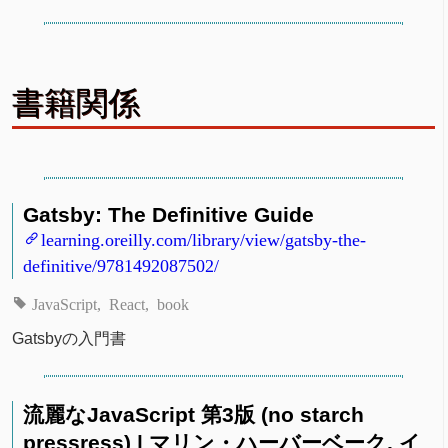
書籍関係
Gatsby: The Definitive Guide
learning.oreilly.com/library/view/gatsby-the-
definitive/9781492087502/
JavaScript
React
book
Gatsbyの入門書
流麗なJavaScript 第3版 (no starch
pressress) | マリン・ハーバーベーク, イ