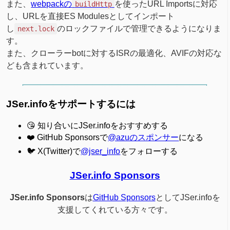
また、
webpackの
を使ったURL Importsに対応
buildHttp
し、URLを直接ES Modulesとしてインポート
し
のロックファイルで管理できるようになりま
next.lock
す。
また、クローラーbotに対するISRの最適化、AVIFの対応な
ども含まれています。
JSer.infoをサポートするには
😘 知り合いにJSer.infoをおすすめする
❤️ GitHub Sponsorsで
@azuのスポンサー
になる
🐦 X(Twitter)で
@jser_info
をフォローする
JSer.info Sponsors
JSer.info Sponsors
は
GitHub Sponsors
としてJSer.infoを
支援してくれている方々です。