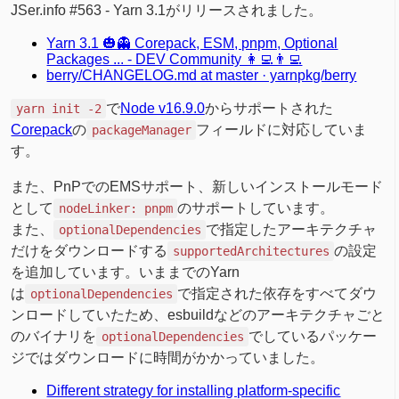
JSer.info #563 - Yarn 3.1がリリースされました。
Yarn 3.1 🎃👻 Corepack, ESM, pnpm, Optional
Packages ... - DEV Community 👩‍💻👨‍💻
berry/CHANGELOG.md at master · yarnpkg/berry
で
Node v16.9.0
からサポートされた
yarn init -2
Corepack
の
フィールドに対応していま
packageManager
す。
また、PnPでのEMSサポート、新しいインストールモード
として
のサポートしています。
nodeLinker: pnpm
また、
で指定したアーキテクチャ
optionalDependencies
だけをダウンロードする
の設定
supportedArchitectures
を追加しています。いままでのYarn
は
で指定された依存をすべてダウ
optionalDependencies
ンロードしていたため、esbuildなどのアーキテクチャごと
のバイナリを
でしているパッケー
optionalDependencies
ジではダウンロードに時間がかかっていました。
Different strategy for installing platform-specific