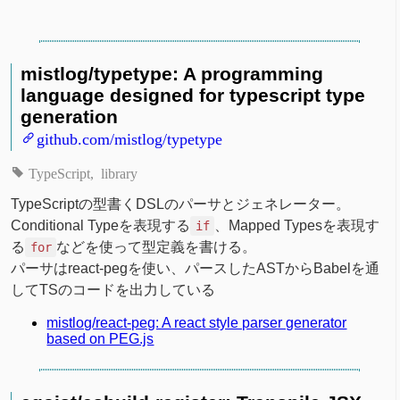
mistlog/typetype: A programming
language designed for typescript type
generation
github.com/mistlog/typetype
TypeScript
library
TypeScriptの型書くDSLのパーサとジェネレーター。
Conditional Typeを表現する
、Mapped Typesを表現す
if
る
などを使って型定義を書ける。
for
パーサはreact-pegを使い、パースしたASTからBabelを通
してTSのコードを出力している
mistlog/react-peg: A react style parser generator
based on PEG.js