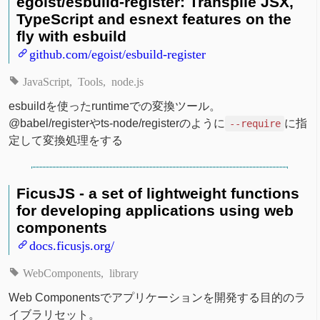
egoist/esbuild-register: Transpile JSX,
TypeScript and esnext features on the
fly with esbuild
github.com/egoist/esbuild-register
JavaScript
Tools
node.js
esbuildを使ったruntimeでの変換ツール。
@babel/registerやts-node/registerのように
に指
--require
定して変換処理をする
FicusJS - a set of lightweight functions
for developing applications using web
components
docs.ficusjs.org/
WebComponents
library
Web Componentsでアプリケーションを開発する目的のラ
イブラリセット。