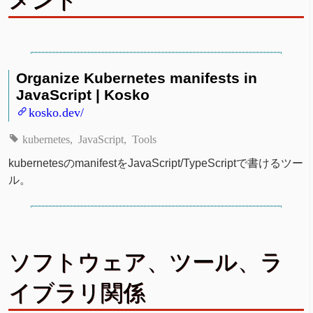
メント
Organize Kubernetes manifests in
JavaScript | Kosko
kosko.dev/
kubernetes
JavaScript
Tools
kubernetesのmanifestをJavaScript/TypeScriptで書けるツー
ル。
ソフトウェア、ツール、ラ
イブラリ関係