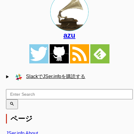
azu
SlackでJSer.infoを購読する
ページ
JSer.info About