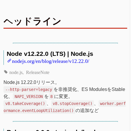
ヘッドライン
Node v12.22.0 (LTS) | Node.js
nodejs.org/en/blog/release/v12.22.0/
node.js
ReleaseNote
Node.js 12.22.0リリース。
を非推奨化、ES ModulesをStable
--http-parser=legacy
化、
を
に変更。
NAPI_VERSION
8
、
、
v8.takeCoverage()
v8.stopCoverage()
worker.perf
の追加など
ormance.eventLoopUtilization()