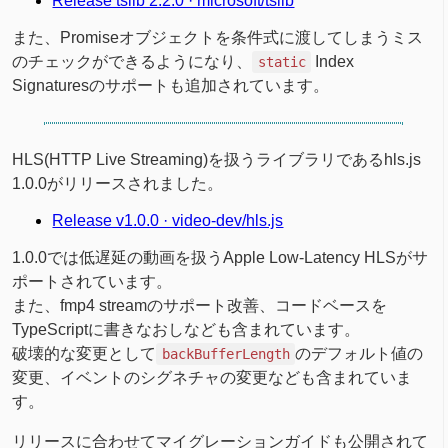
Release tslib 2.2.0 · microsoft/tslib
また、Promiseオブジェクトを条件式に渡してしまうミス
のチェックができるようになり、
Index
static
Signaturesのサポートも追加されています。
HLS(HTTP Live Streaming)を扱うライブラリであるhls.js
1.0.0がリリースされました。
Release v1.0.0 · video-dev/hls.js
1.0.0では低遅延の動画を扱うApple Low-Latency HLSがサ
ポートされています。
また、fmp4 streamのサポート改善、コードベースを
TypeScriptに書きなおしなども含まれています。
破壊的な変更として
のデフォルト値の
backBufferLength
変更、イベントのシグネチャの変更なども含まれていま
す。
リリースに合わせてマイグレーションガイドも公開されて