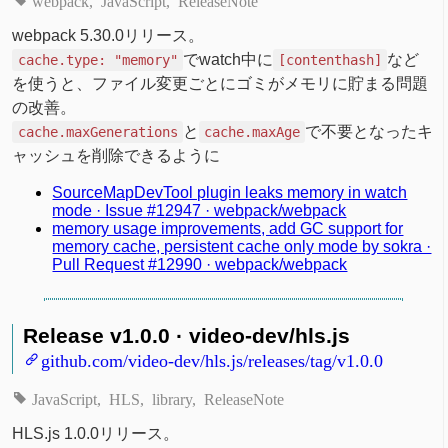
webpack
JavaScript
ReleaseNote
webpack 5.30.0リリース。
でwatch中に
など
cache.type: "memory"
[contenthash]
を使うと、ファイル変更ごとにゴミがメモリに貯まる問題
の改善。
と
で不要となったキ
cache.maxGenerations
cache.maxAge
ャッシュを削除できるように
SourceMapDevTool plugin leaks memory in watch
mode · Issue #12947 · webpack/webpack
memory usage improvements, add GC support for
memory cache, persistent cache only mode by sokra ·
Pull Request #12990 · webpack/webpack
Release v1.0.0 · video-dev/hls.js
github.com/video-dev/hls.js/releases/tag/v1.0.0
JavaScript
HLS
library
ReleaseNote
HLS.js 1.0.0リリース。