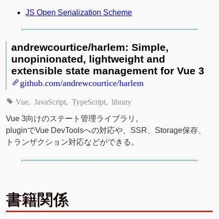
JS Open Serialization Scheme
andrewcourtice/harlem: Simple,
unopinionated, lightweight and
extensible state management for Vue 3
github.com/andrewcourtice/harlem
Vue
JavaScript
TypeScript
library
Vue 3向けのステート管理ライブラリ。
pluginでVue DevToolsへの対応や、SSR、Storage保存、
トランザクション対応などができる。
書籍関係