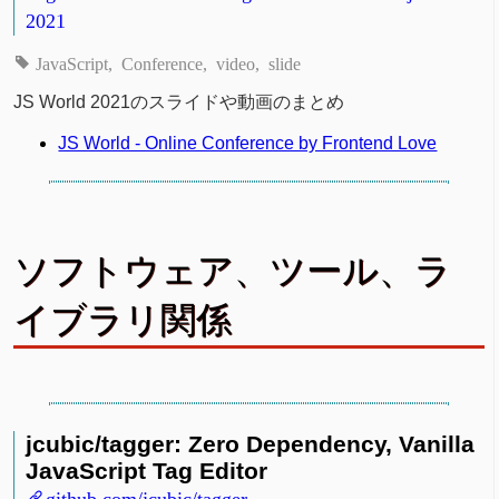
2021
JavaScript
Conference
video
slide
JS World 2021のスライドや動画のまとめ
JS World - Online Conference by Frontend Love
ソフトウェア、ツール、ラ
イブラリ関係
jcubic/tagger: Zero Dependency, Vanilla
JavaScript Tag Editor
github.com/jcubic/tagger