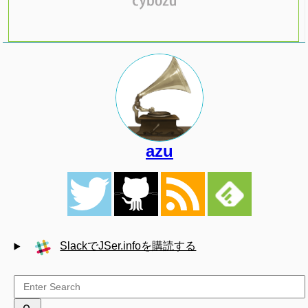
azu
SlackでJSer.infoを購読する