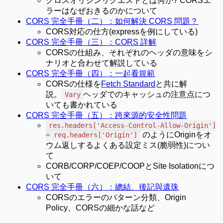
クロスオリジンリクエストとは何か? CORSエ
ラーはなぜおきるのかについて
CORS 完全手冊（二）：如何解決 CORS 問題？
CORS対応の仕方(expressを例にしている)
CORS 完全手冊（三）：CORS 詳解
CORSの仕組み、それぞれのヘッダの意味をシ
ナリオと合わせて解説している
CORS 完全手冊（四）：一起看規範
CORSの仕様を
Fetch Standard
と共に解
説。
ヘッダでのキャッシュの注意点につ
Vary
いても書かれている
CORS 完全手冊（五）：跨來源的安全性問題
res.headers['Access-Control-Allow-Origin']
のようにOriginをオ
= req.headers['Origin']
ウム返しするよくある設定ミス(脆弱性)につい
て
CORB/CORP/COEP/COOPとSite Isolationにつ
いて
CORS 完全手冊（六）：總結、後記與遺珠
CORSのエラーのパターン分類、Origin
Policy、CORSの細かな話など