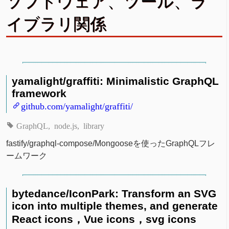
ソフトウェア、ツール、ラ
イブラリ関係
yamalight/graffiti: Minimalistic GraphQL
framework
github.com/yamalight/graffiti/
GraphQL
node.js
library
fastify/graphql-compose/Mongooseを使ったGraphQLフレ
ームワーク
bytedance/IconPark: Transform an SVG
icon into multiple themes, and generate
React icons，Vue icons，svg icons