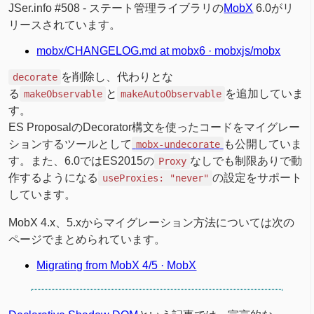
JSer.info #508 - ステート管理ライブラリの
MobX
6.0がリ
リースされています。
mobx/CHANGELOG.md at mobx6 · mobxjs/mobx
を削除し、代わりとな
decorate
る
と
を追加していま
makeObservable
makeAutoObservable
す。
ES ProposalのDecorator構文を使ったコードをマイグレー
ションするツールとして
も公開していま
mobx-undecorate
す。また、6.0ではES2015の
なしでも制限ありで動
Proxy
作するようになる
の設定をサポート
useProxies: "never"
しています。
MobX 4.x、5.xからマイグレーション方法については次の
ページでまとめられています。
Migrating from MobX 4/5 · MobX