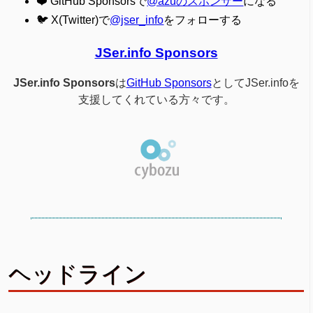
❤️ GitHub Sponsorsで
@azuのスポンサー
になる
🐦 X(Twitter)で
@jser_info
をフォローする
JSer.info Sponsors
JSer.info Sponsors
は
GitHub Sponsors
としてJSer.infoを
支援してくれている方々です。
ヘッドライン