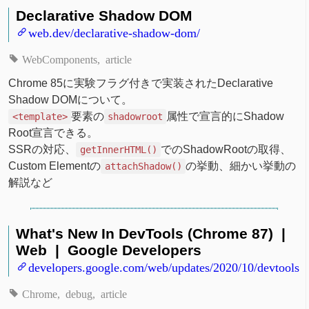
Declarative Shadow DOM
web.dev/declarative-shadow-dom/
WebComponents
article
Chrome 85に実験フラグ付きで実装されたDeclarative
Shadow DOMについて。
要素の
属性で宣言的にShadow
<template>
shadowroot
Root宣言できる。
SSRの対応、
でのShadowRootの取得、
getInnerHTML()
Custom Elementの
の挙動、細かい挙動の
attachShadow()
解説など
What's New In DevTools (Chrome 87) |
Web | Google Developers
developers.google.com/web/updates/2020/10/devtools
Chrome
debug
article