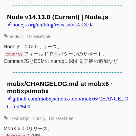
Node v14.13.0 (Current) | Node.js
nodejs.org/en/blog/release/v14.13.0/
node.js
ReleaseNote
Node.js 14.13.0リリース。
フィールドで
パターンのサポート、
exports
*
CommonJSとESMのinteropに関する実装の追加など
mobx/CHANGELOG.md at mobx6 ·
mobxjs/mobx
github.com/mobxjs/mobx/blob/mobx6/CHANGELO
G.md#600
JavaScript
library
ReleaseNote
MobX 6.0.0リリース。
を削除