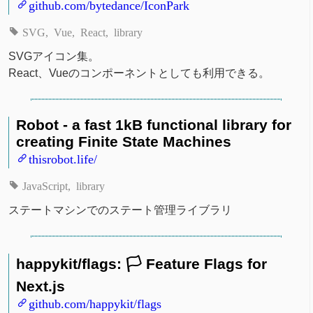
github.com/bytedance/IconPark
SVG
Vue
React
library
SVGアイコン集。
React、Vueのコンポーネントとしても利用できる。
Robot - a fast 1kB functional library for
creating Finite State Machines
thisrobot.life/
JavaScript
library
ステートマシンでのステート管理ライブラリ
happykit/flags: 🏳 Feature Flags for
Next.js
github.com/happykit/flags