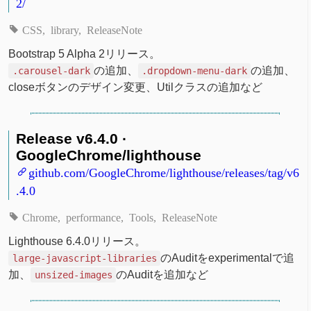
2/
CSS
library
ReleaseNote
Bootstrap 5 Alpha 2リリース。
の追加、
の追加、
.carousel-dark
.dropdown-menu-dark
closeボタンのデザイン変更、Utilクラスの追加など
Release v6.4.0 ·
GoogleChrome/lighthouse
github.com/GoogleChrome/lighthouse/releases/tag/v6
.4.0
Chrome
performance
Tools
ReleaseNote
Lighthouse 6.4.0リリース。
のAuditをexperimentalで追
large-javascript-libraries
加、
のAuditを追加など
unsized-images