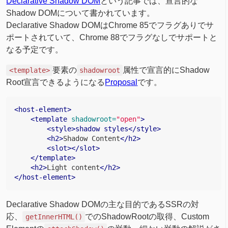
Declarative Shadow DOM
という記事では、宣言的な
Shadow DOMについて書かれています。
Declarative Shadow DOMはChrome 85でフラグありでサ
ポートされていて、Chrome 88でフラグなしでサポートと
なる予定です。
要素の
属性で宣言的にShadow
<template>
shadowroot
Root宣言できるようになる
Proposal
です。
<host-element>
<template
shadowroot=
"open"
>
<style>shadow
styles</style>
<h2>
Shadow Content
</h2>
<slot></slot>
</template>
<h2>
Light content
</h2>
</host-element>
Declarative Shadow DOMの主な目的であるSSRの対
応、
でのShadowRootの取得、Custom
getInnerHTML()