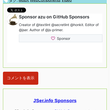
タグ:
MobX
WebComponents
Video
コメントを表示
JSer.info Sponsors