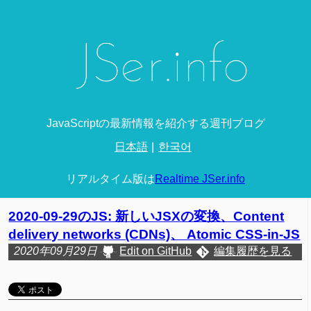
JavaScriptの最新情報を紹介する週刊ブログ
日本語
한국어
リアルタイム版は
Realtime JSer.info
2020-09-29のJS: 新しいJSXの変換、Content
delivery networks (CDNs)、 Atomic CSS-in-JS
2020年09月29日
Edit on GitHub
編集履歴を見る