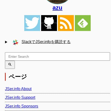
azu
SlackでJSer.infoを購読する
ページ
JSer.info About
JSer.info Support
JSer.info Sponsors