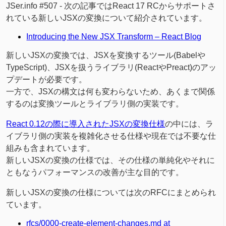
JSer.info #507 - 次の記事ではReact 17 RCからサポートさ
れている新しいJSXの変換について紹介されています。
Introducing the New JSX Transform – React Blog
新しいJSXの変換では、JSXを変換するツール(Babelや
TypeScript)、JSXを扱うライブラリ(ReactやPreact)のアッ
プデートが必要です。
一方で、JSXの構文は何も変わらないため、あくまで関係
するのは変換ツールとライブラリ側の実装です。
React 0.12の際に導入されたJSXの変換仕様
の中には、ラ
イブラリ側の実装を複雑化させる仕様や現在では不要な仕
組みも含まれています。
新しいJSXの変換の仕様では、その仕様の単純化やそれに
ともなうパフォーマンスの改善が主な目的です。
新しいJSXの変換の仕様については次のRFCにまとめられ
ています。
rfcs/0000-create-element-changes.md at