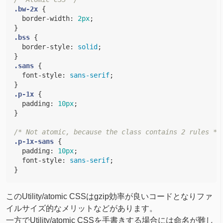
.bw-2x
{
border-width
:
2px
;
}
.bss
{
border-style
:
solid
;
}
.sans
{
font-style
:
sans-serif
;
}
.p-1x
{
padding
:
10px
;
}
/* Not atomic, because the class contains 2 rules */
.p-1x-sans
{
padding
:
10px
;
font-style
:
sans-serif
;
}
このUtility/atomic CSSはgzip効率が良いコードとなりファ
イルサイズ的なメリットなどがあります。
一方でUtility/atomic CSSを手書きする場合には命名が難し