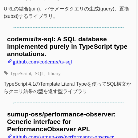
URLの結合(join)、パラメータクエリの生成(query)、置換
(subst)するライブラリ。
codemix/ts-sql: A SQL database
implemented purely in TypeScript type
annotations.
github.com/codemix/ts-sql
TypeScript
SQL
library
TypeScript 4.1のTemplate Literal Typeを使ってSQL構文か
らクエリ結果の型を返す型ライブラリ
sumup-oss/performance-observer:
Generic interface for
PerformanceObserver API.
github.com/sumup-oss/performance-observer