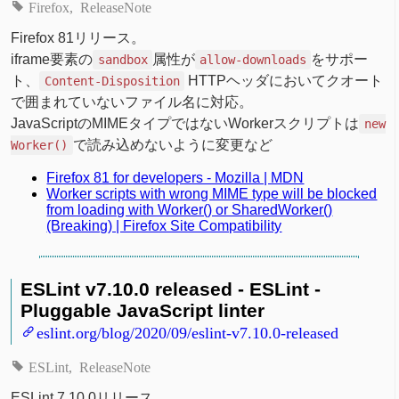
Firefox
ReleaseNote
Firefox 81リリース。
iframe要素の
属性が
をサポー
sandbox
allow-downloads
ト、
HTTPヘッダにおいてクオート
Content-Disposition
で囲まれていないファイル名に対応。
JavaScriptのMIMEタイプではないWorkerスクリプトは
new
で読み込めないように変更など
Worker()
Firefox 81 for developers - Mozilla | MDN
Worker scripts with wrong MIME type will be blocked
from loading with Worker() or SharedWorker()
(Breaking) | Firefox Site Compatibility
ESLint v7.10.0 released - ESLint -
Pluggable JavaScript linter
eslint.org/blog/2020/09/eslint-v7.10.0-released
ESLint
ReleaseNote
ESLint 7.10.0リリース。