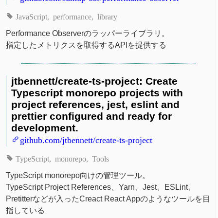
JavaScript
performance
library
Performance Observerのラッパーライブラリ。
指定したメトリクスを取得するAPIを提供する
jtbennett/create-ts-project: Create
Typescript monorepo projects with
project references, jest, eslint and
prettier configured and ready for
development.
github.com/jtbennett/create-ts-project
TypeScript
monorepo
Tools
TypeScript monorepo向けの管理ツール。
TypeScript Project References、Yarn、Jest、ESLint、
Pretitterなどが入ったCreact React Appのようなツールを目
指している