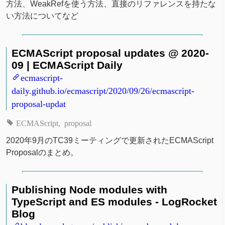
方法、WeakRefを使う方法、直接のリファレンスを持たな
い方法についてなど
ECMAScript proposal updates @ 2020-
09 | ECMAScript Daily
ecmascript-
daily.github.io/ecmascript/2020/09/26/ecmascript-
proposal-updat
ECMAScript
proposal
2020年9月のTC39ミーティングで更新されたECMAScript
Proposalのまとめ。
Publishing Node modules with
TypeScript and ES modules - LogRocket
Blog