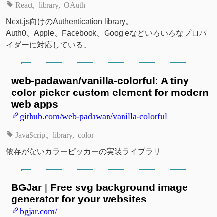
React
library
OAuth
Next.js向けのAuthentication library。
Auth0、Apple、Facebook、Googleなどいろいろなプロバ
イダーに対応している。
web-padawan/vanilla-colorful: A tiny
color picker custom element for modern
web apps
github.com/web-padawan/vanilla-colorful
JavaScript
library
color
依存がないカラーピッカーの実装ライブラリ
BGJar | Free svg background image
generator for your websites
bgjar.com/