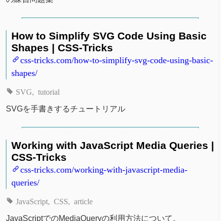
How to Simplify SVG Code Using Basic
Shapes | CSS-Tricks
css-tricks.com/how-to-simplify-svg-code-using-basic-
shapes/
SVG
tutorial
SVGを手書きするチュートリアル
Working with JavaScript Media Queries |
CSS-Tricks
css-tricks.com/working-with-javascript-media-
queries/
JavaScript
CSS
article
JavaScriptでのMediaQueryの利用方法について。