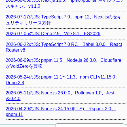
2026-08-05のJS: Next.js 16.3、npmのpublish時マルウェア
スキャン、vlt 1.0
2026-07-17のJS: TypeScript 7.0、npm 12、Next.jsのセキ
ュリティリリース方針
2026-07-05のJS: Deno 2.9、Vite 8.1、ES2026
2026-06-22のJS: TypeScript 7.0 RC、Babel 8.0.0、React
Router v8
2026-06-09のJS: pnpm 11.5、Node.js 26.3.0、Cloudflare
がVoidZeroを買収
2026-05-24のJS: pnpm 11.1〜11.3、npm CLI v11.15.0、
Deno 2.8
2026-05-11のJS: Node.js 26.0.0、Rolldown 1.0、Jest
v30.4.0
2026-04-29のJS: Node.js 24.15.0(LTS)、Rspack 2.0、
pnpm 11