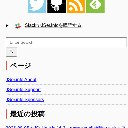
SlackでJSer.infoを購読する
ページ
JSer.info About
JSer.info Support
JSer.info Sponsors
最近の投稿