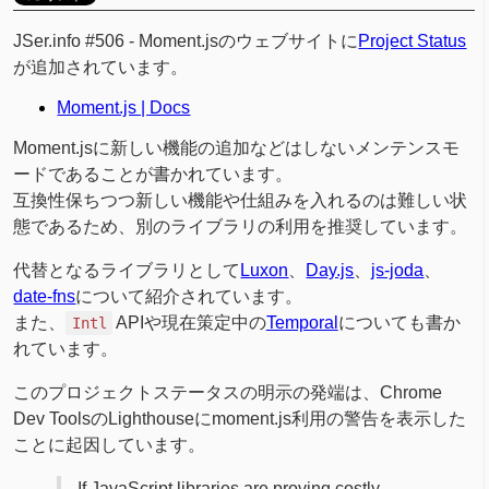
JSer.info #506 - Moment.jsのウェブサイトに
Project Status
が追加されています。
Moment.js | Docs
Moment.jsに新しい機能の追加などはしないメンテンスモ
ードであることが書かれています。
互換性保ちつつ新しい機能や仕組みを入れるのは難しい状
態であるため、別のライブラリの利用を推奨しています。
代替となるライブラリとして
Luxon
、
Day.js
、
js-joda
、
date-fns
について紹介されています。
また、
APIや現在策定中の
Temporal
についても書か
Intl
れています。
このプロジェクトステータスの明示の発端は、Chrome
Dev ToolsのLighthouseにmoment.js利用の警告を表示した
ことに起因しています。
If JavaScript libraries are proving costly,