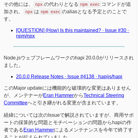
その他には、
の代わりとなる
コマンドが追
npx
npm exec
加され、
は
のaliasとなる予定とのことで
npx
npm exec
す。
[QUESTION] (How) Is this maintained? · Issue #30 ·
npm/npx
Node.jsウェブフレームワークのhapi 20.0.0がリリースされ
ました。
20.0.0 Release Notes · Issue #4138 · hapijs/hapi
このMajor updateには機能的な破壊的な変更はありません
が、メンテナーが
Eran Hammer
から
Technical Steering
Committee
へと引き継がれる変更が含まれています。
経緯については次のIssueで解説されていますが、商用サポ
ートの採算的な問題とモチベーションの問題からhapiの作
者である
Eran Hammer
によるメンテナンスを今年で終了す
ることが伝えられていました。