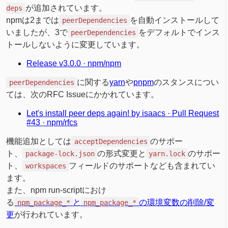
が追加されています。
deps
npmは2までは
を自動インストールして
peerDependencies
いましたが、3で
をデフォルトでインス
peerDependencies
トールしないように変更しています。
Release v3.0.0 · npm/npm
に関する
yarn
や
pnpm
のスタンスについ
peerDependencies
ては、次のRFC Issueにかかれています。
Let's install peer deps again! by isaacs · Pull Request
#43 · npm/rfcs
機能追加としては
のサポー
acceptDependencies
ト、
の形式変更と
のサポー
package-lock.json
yarn.lock
ト、
フィールドのサポートなども含まれてい
workspaces
ます。
また、npm run-scriptにおけ
る
と
の環境変数の削除/変
npm_package_*
npm_package_*
更
が行われています。