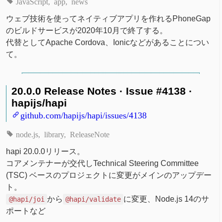
JavaScript
app
news
ウェブ技術を使ってネイティブアプリを作れるPhoneGap
のビルドサービスが2020年10月で終了する。
代替としてApache Cordova、Ionicなどがあることについ
て。
20.0.0 Release Notes · Issue #4138 ·
hapijs/hapi
github.com/hapijs/hapi/issues/4138
node.js
library
ReleaseNote
hapi 20.0.0リリース。
コアメンテナーが交代しTechnical Steering Committee
(TSC) ベースのプロジェクトに変更がメインのアップデー
ト。
から
に変更、Node.js 14のサ
@hapi/joi
@hapi/validate
ポートなど