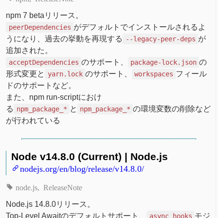
npm 7 betaリリース。
がデフォルトでインストールされるよ
peerDependencies
うになり、過去の挙動を再現する
が
--legacy-peer-deps
追加された。
のサポート、
の
acceptDependencies
package-lock.json
形式変更と
のサポート、
フィール
yarn.lock
workspaces
ドのサポートなど。
また、npm run-scriptにおけ
る
と
の環境変数の削除など
npm_package_*
npm_package_*
が行われている
Node v14.8.0 (Current) | Node.js
nodejs.org/en/blog/release/v14.8.0/
node.js
ReleaseNote
Node.js 14.8.0リリース。
Top-Level Awaitのデフォルトサポート、
モジ
async_hooks