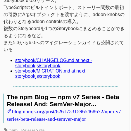
Storybook 6.0.0リリース。
TypeScriptのビルトインサポート、ストーリー関数の最初
の引数にArgsオブジェクトを渡すように、addon-knobsの
代わりとなるaddon-controlsの導入。
複数のStoryboardを1つのStorybookにまとめることができ
るようになるなど。
また5.3から6.0へのマイグレーションガイドも公開されて
いる
storybook/CHANGELOG.md at next ·
storybookjs/storybook
storybook/MIGRATION.md at next ·
storybookjs/storybook
The npm Blog — npm v7 Series - Beta
Release! And: SemVer-Major...
blog.npmjs.org/post/626173315965468672/npm-v7-
series-beta-release-and-semver-major
npm
ReleaseNote