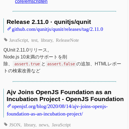
core/emscripten
Release 2.11.0 · qunitjs/qunit
github.com/qunitjs/qunit/releases/tag/2.11.0
JavaScript
test
library
ReleaseNote
QUnit 2.11.0リリース。
Node.js 10未満のサポートを削
除、
と
の追加、HTMLレポー
assert.true
assert.false
トの検索改善など
Ajv Joins OpenJS Foundation as an
Incubation Project - OpenJS Foundation
openjsf.org/blog/2020/08/14/ajv-joins-openjs-
foundation-as-an-incubation-project/
JSON
library
news
JavaScript