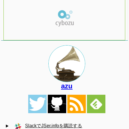
azu
SlackでJSer.infoを購読する