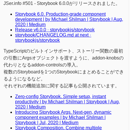
JSer.info #501 - Storybook 6.0.0がリリースされました。
Storybook 6.0. Production-grade component
development | by Michael Shilman | Storybook | Aug,
2020 | Medium
Release v6.0.0 · storybookjs/storybook
storybook/CHANGELOG.md at next ·
storybookjs/storybook
TypeScriptのビルトインサポート、ストーリー関数の最初
の引数にArgsオブジェクトを渡すように、addon-knobsの
代わりとなるaddon-controlsの導入。
複数のStoryboardを1つのStorybookにまとめることができ
るようになるなど。
それぞれの機能追加に関する記事も公開されています。
Zero-config Storybook. Simple setup, instant
productivity | by Michael Shilman | Storybook | Aug,
2020 | Medium
Introducing Storybook Args. Next-gen, dynamic
component examples | by Michael Shilman |
Storybook | Jul, 2020 | Medium
Storybook Composition. Combine multiple