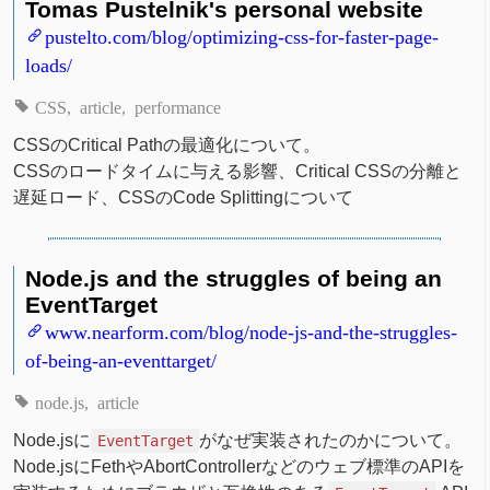
Tomas Pustelnik's personal website
pustelto.com/blog/optimizing-css-for-faster-page-
loads/
CSS
article
performance
CSSのCritical Pathの最適化について。
CSSのロードタイムに与える影響、Critical CSSの分離と
遅延ロード、CSSのCode Splittingについて
Node.js and the struggles of being an
EventTarget
www.nearform.com/blog/node-js-and-the-struggles-
of-being-an-eventtarget/
node.js
article
Node.jsに
がなぜ実装されたのかについて。
EventTarget
Node.jsにFethやAbortControllerなどのウェブ標準のAPIを