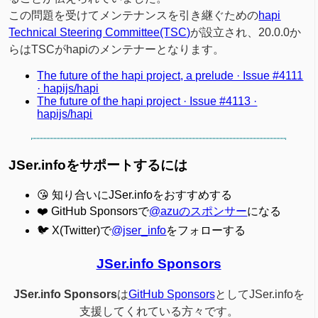
この問題を受けてメンテナンスを引き継ぐための
hapi
Technical Steering Committee(TSC)
が設立され、20.0.0か
らはTSCがhapiのメンテナーとなります。
The future of the hapi project, a prelude · Issue #4111
· hapijs/hapi
The future of the hapi project · Issue #4113 ·
hapijs/hapi
JSer.infoをサポートするには
😘 知り合いにJSer.infoをおすすめする
❤️ GitHub Sponsorsで
@azuのスポンサー
になる
🐦 X(Twitter)で
@jser_info
をフォローする
JSer.info Sponsors
JSer.info Sponsors
は
GitHub Sponsors
としてJSer.infoを
支援してくれている方々です。