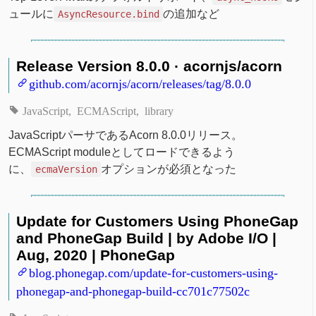
ュールに
の追加など
AsyncResource.bind
Release Version 8.0.0 · acornjs/acorn
github.com/acornjs/acorn/releases/tag/8.0.0
JavaScript
ECMAScript
library
JavaScriptパーサであるAcorn 8.0.0リリース。
ECMAScript moduleとしてロードできるよう
に、
オプションが必須となった
ecmaVersion
Update for Customers Using PhoneGap
and PhoneGap Build | by Adobe I/O |
Aug, 2020 | PhoneGap
blog.phonegap.com/update-for-customers-using-
phonegap-and-phonegap-build-cc701c77502c