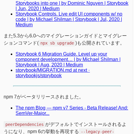
Storybooks into one | by Dominic Nguyen | Storybook
| Jun, 2020 | Medium
Storybook Controls. Live edit UI components w/ no
code | by Michael Shilman | Storybook | Jul, 2020 |
Medium
また5.3から6.0へのマイグレーションガイドとマイグレー
ションコマンド(
)も公開されています。
npx sb upgrade
Storybook 6 Migration Guide. Level up your
component development… | by Michael Shilman |
Storybook | Aug, 2020 | Medium
storybook/MIGRATION.md at next ·
storybookjs/storybook
npm 7がベータリリースされました。
The npm Blog — npm v7 Series - Beta Release! And:
SemVer-Major...
がデフォルトでインストールされるよ
peerDependencies
うになり、npm 6の挙動を再現する
--legacy-peer-