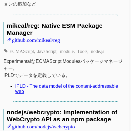
ョンの追加など
mikeal/reg: Native ESM Package
Manager
github.com/mikeal/reg
ECMAScript
JavaScript
module
Tools
node.js
ExperimentalなECMAScript Modulesパッケージマネージ
ャー。
IPLDでデータを定義している。
IPLD - The data model of the content-addressable
web
nodejs/webcrypto: Implementation of
WebCrypto API as an npm package
github.com/nodejs/webcrypto