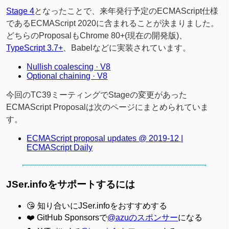
Stage 4
となったことで、来年発行予定のECMAScript仕様
であるECMAScript 2020に含まれることが決まりました。
どちらのProposalもChrome 80+(現在の開発版)、
TypeScript 3.7+
、Babelなどに実装されています。
Nullish coalescing · V8
Optional chaining · V8
今回のTC39ミーティングでStageの変更があった
ECMAScript Proposalは次のページにまとめられていま
す。
ECMAScript proposal updates @ 2019-12 |
ECMAScript Daily
JSer.infoをサポートするには
😘 知り合いにJSer.infoをおすすめする
❤️ GitHub Sponsorsで
@azuのスポンサー
になる