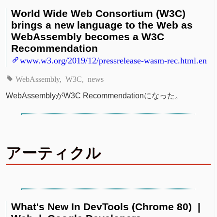
World Wide Web Consortium (W3C)
brings a new language to the Web as
WebAssembly becomes a W3C
Recommendation
www.w3.org/2019/12/pressrelease-wasm-rec.html.en
WebAssembly
W3C
news
WebAssemblyがW3C Recommendationになった。
アーティクル
What's New In DevTools (Chrome 80) |