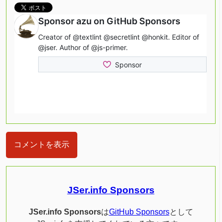
コメントを表示
JSer.info Sponsors
JSer.info Sponsors
は
GitHub Sponsors
として