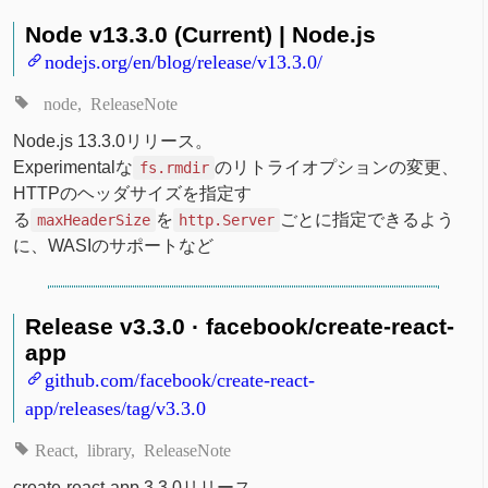
Node v13.3.0 (Current) | Node.js
nodejs.org/en/blog/release/v13.3.0/
node
ReleaseNote
Node.js 13.3.0リリース。
Experimentalな
のリトライオプションの変更、
fs.rmdir
HTTPのヘッダサイズを指定す
る
を
ごとに指定できるよう
maxHeaderSize
http.Server
に、WASIのサポートなど
Release v3.3.0 · facebook/create-react-
app
github.com/facebook/create-react-
app/releases/tag/v3.3.0
React
library
ReleaseNote
create-react-app 3.3.0リリース。