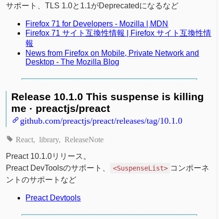
サポート、TLS 1.0と1.1がDeprecatedになるなど
Firefox 71 for Developers - Mozilla | MDN
Firefox 71 サイト互換性情報 | Firefox サイト互換性情
報
News from Firefox on Mobile, Private Network and
Desktop - The Mozilla Blog
Release 10.1.0 This suspense is killing
me · preactjs/preact
github.com/preactjs/preact/releases/tag/10.1.0
React
library
ReleaseNote
Preact 10.1.0リリース。
Preact DevToolsのサポート、
コンポーネ
<SuspenseList>
ントのサポートなど
Preact Devtools