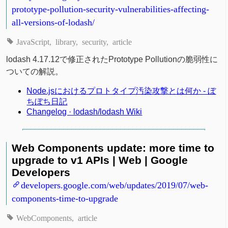
prototype-pollution-security-vulnerabilities-affecting-
all-versions-of-lodash/
JavaScript
library
security
article
lodash 4.17.12で修正されたPrototype Pollutionの脆弱性に
ついての解説。
Node.jsにおけるプロトタイプ汚染攻撃とは何か - ぼ
ちぼち日記
Changelog · lodash/lodash Wiki
Web Components update: more time to
upgrade to v1 APIs | Web | Google
Developers
developers.google.com/web/updates/2019/07/web-
components-time-to-upgrade
WebComponents
article