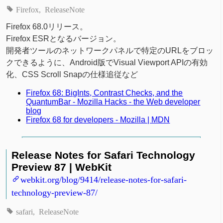
Firefox
ReleaseNote
Firefox 68.0リリース。
Firefox ESRとなるバージョン。
開発者ツールのネットワークパネルで特定のURLをブロッ
クできるように、Android版でVisual Viewport APIの有効
化、CSS Scroll Snapの仕様追従など
Firefox 68: BigInts, Contrast Checks, and the
QuantumBar - Mozilla Hacks - the Web developer
blog
Firefox 68 for developers - Mozilla | MDN
Release Notes for Safari Technology
Preview 87 | WebKit
webkit.org/blog/9414/release-notes-for-safari-
technology-preview-87/
safari
ReleaseNote