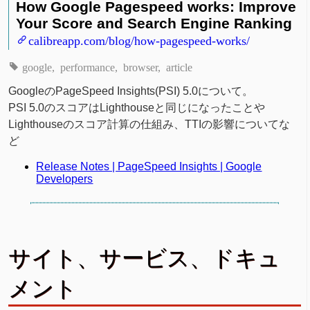
How Google Pagespeed works: Improve
Your Score and Search Engine Ranking
calibreapp.com/blog/how-pagespeed-works/
google
performance
browser
article
GoogleのPageSpeed Insights(PSI) 5.0について。
PSI 5.0のスコアはLighthouseと同じになったことや
Lighthouseのスコア計算の仕組み、TTIの影響についてな
ど
Release Notes | PageSpeed Insights | Google
Developers
サイト、サービス、ドキュ
メント