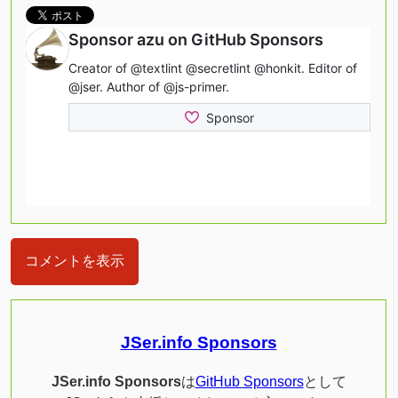
コメントを表示
JSer.info Sponsors
JSer.info Sponsors
は
GitHub Sponsors
として