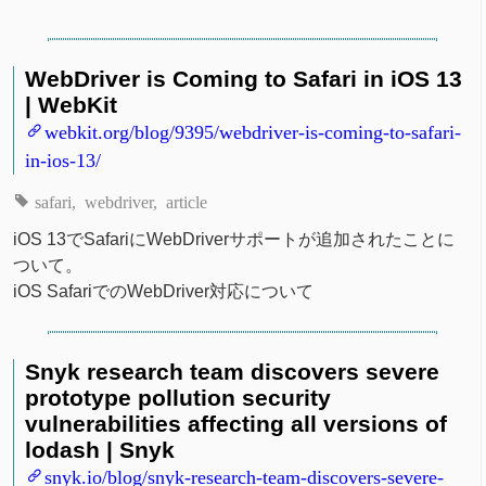
WebDriver is Coming to Safari in iOS 13
| WebKit
webkit.org/blog/9395/webdriver-is-coming-to-safari-
in-ios-13/
safari
webdriver
article
iOS 13でSafariにWebDriverサポートが追加されたことに
ついて。
iOS SafariでのWebDriver対応について
Snyk research team discovers severe
prototype pollution security
vulnerabilities affecting all versions of
lodash | Snyk
snyk.io/blog/snyk-research-team-discovers-severe-