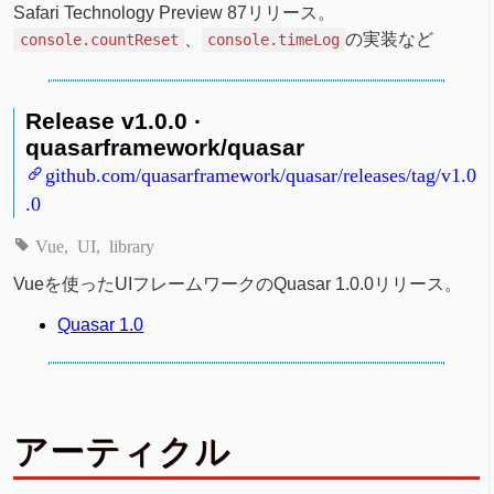
Safari Technology Preview 87リリース。
、
の実装など
console.countReset
console.timeLog
Release v1.0.0 ·
quasarframework/quasar
github.com/quasarframework/quasar/releases/tag/v1.0
.0
Vue
UI
library
Vueを使ったUIフレームワークのQuasar 1.0.0リリース。
Quasar 1.0
アーティクル