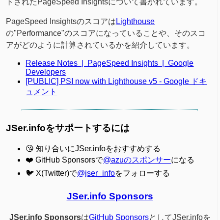
トされたPageSpeed Insightsについて書かれています。
PageSpeed Insightsのスコアは
Lighthouse
の"Performance"のスコアになっていることや、そのスコ
アがどのように計算されているかを紹介しています。
Release Notes | PageSpeed Insights | Google
Developers
[PUBLIC] PSI now with Lighthouse v5 - Google ドキ
ュメント
JSer.infoをサポートするには
😘 知り合いにJSer.infoをおすすめする
❤️ GitHub Sponsorsで
@azuのスポンサー
になる
🐦 X(Twitter)で
@jser_info
をフォローする
JSer.info Sponsors
JSer.info Sponsors
は
GitHub Sponsors
としてJSer.infoを