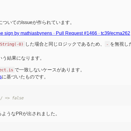
についてのIssueが作られています。
he sign by mathiasbynens · Pull Request #1466 · tc39/ecma262
した場合と同じロジックであるため、
を無視し
String(-0)
-
いう結果になります。
で一致しないケースがあります。
ect.is
s
に基づいたものです。
// => false
るようなPRが出されました。