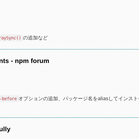
の追加など
raySync()
nts - npm forum
オプションの追加、パッケージ名をaliasしてインス
-before
ully