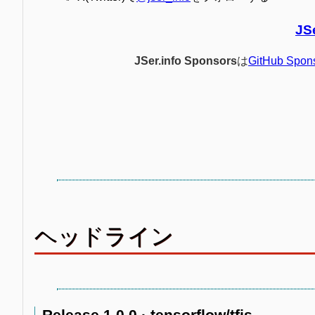
JS
JSer.info Sponsors
は
GitHub Spon
ヘッドライン
Release 1.0.0 · tensorflow/tfjs