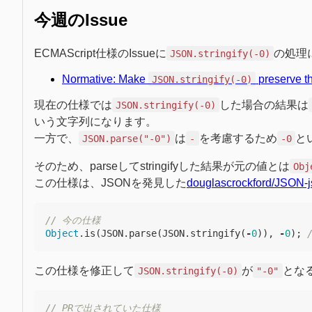
今週のIssue
ECMAScript仕様のIssueに
の処理
JSON.stringify(-0)
Normative: Make
preserve t
JSON.stringify(-0)
現在の仕様では
した場合の結果は
JSON.stringify(-0)
いう文字列になります。
一方で、
は
を考慮するため
と
JSON.parse("-0")
-
-0
そのため、parseしてstringifyした結果が元の値とは
Obj
この仕様は、JSONを発見した
douglascrockford/JSON-j
// 今の仕様
Object
.
is
(
JSON
.
parse
(
JSON
.
stringify
(
-
0
)),
-
0
);
この仕様を修正して
が
とな
JSON.stringify(-0)
"-0"
// PRで出されていた仕様