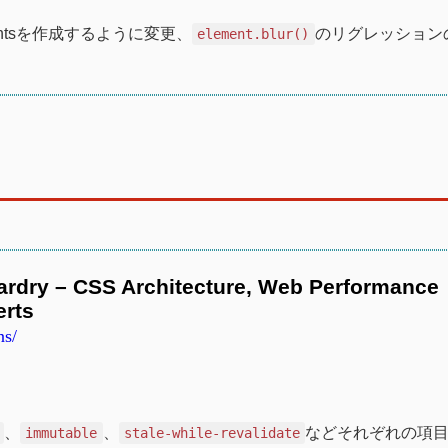
ramentsを作成するように変更、
のリグレッション
element.blur()
zardry – CSS Architecture, Web Performance
erts
ns/
、
、
などそれぞれの項
immutable
stale-while-revalidate