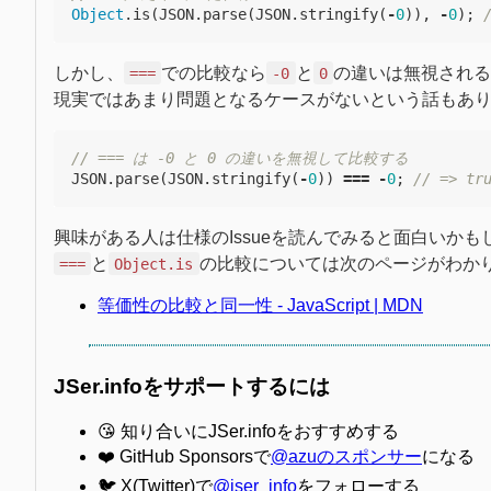
Object
.
is
(
JSON
.
parse
(
JSON
.
stringify
(
-
0
)),
-
0
);
しかし、
での比較なら
と
の違いは無視される
===
-0
0
現実ではあまり問題となるケースがないという話もあり
// === は -0 と 0 の違いを無視して比較する
JSON
.
parse
(
JSON
.
stringify
(
-
0
))
===
-
0
;
// => tr
興味がある人は仕様のIssueを読んでみると面白いかも
と
の比較については次のページがわか
===
Object.is
等価性の比較と同一性 - JavaScript | MDN
JSer.infoをサポートするには
😘 知り合いにJSer.infoをおすすめする
❤️ GitHub Sponsorsで
@azuのスポンサー
になる
🐦 X(Twitter)で
@jser_info
をフォローする