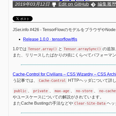
2019年03月12日
Edit on GitHub
編集履
JSer.info #426 - TensorFlowのモデルをブラウザやN
Release 1.0.0 · tensorflow/tfjs
1.0では
と
の追加
Tensor.array()
Tensor.arraySync()
また、リリースしたばかりの頃にくらべてパフォーマ
Cache-Control for Civilians – CSS Wizardry – CSS Arch
う記事では、
HTTPヘッダについて詳
Cache-Control
、
、
、
、
public
private
max-age
no-store
no-cache
やユースケースについての解説がされています。
またCache Bustingの手法などや
ヘッ
Clear-Site-Data