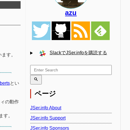
azu
SlackでJSer.infoを購読する
います。
berts
とい
ページ
ティの動作
JSer.info About
ます。
JSer.info Support
JSer.info Sponsors