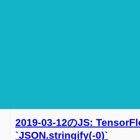
2019-03-12のJS: TensorF
`JSON.stringify(-0)`