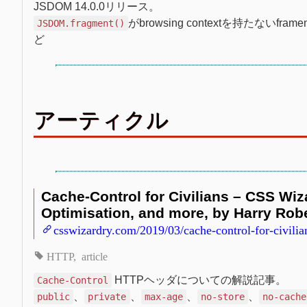
JSDOM 14.0.0リリース。
がbrowsing contextを持たないf
JSDOM.fragment()
ど
アーティクル
Cache-Control for Civilians – CSS Wi
Optimisation, and more, by Harry Rob
csswizardry.com/2019/03/cache-control-for-civilia
HTTP
article
HTTPヘッダについての解説記事。
Cache-Control
、
、
、
、
public
private
max-age
no-store
no-cache