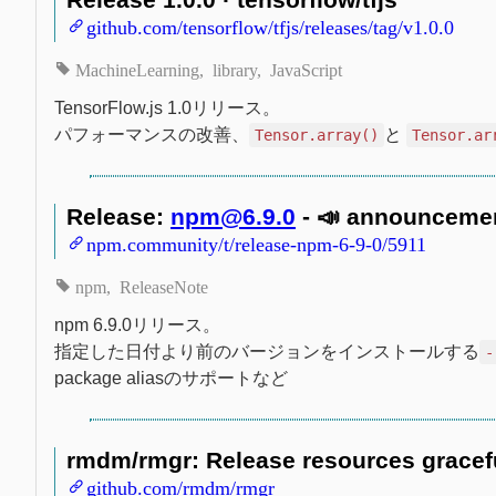
github.com/tensorflow/tfjs/releases/tag/v1.0.0
MachineLearning
library
JavaScript
TensorFlow.js 1.0リリース。
パフォーマンスの改善、
と
Tensor.array()
Tensor.ar
Release:
npm@6.9.0
- 📣 announceme
npm.community/t/release-npm-6-9-0/5911
npm
ReleaseNote
npm 6.9.0リリース。
指定した日付より前のバージョンをインストールする
-
package aliasのサポートなど
rmdm/rmgr: Release resources gracef
github.com/rmdm/rmgr