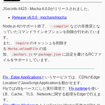
JSer.info #423 - Mocha 6.0.0がリリースされました。
Release v6.0.0 · mochajs/mocha
Node.js 4のサポート終了、
などの非推奨とな
--compiler
っていたコマンドラインオプションを削除が行われていま
す。
また、
のキャッシュを削除す
require
る
の追
Mocha.unloadFile
加、
や
に設定を書けるRCファ
.mocharc.js
package.json
イルをサポートしています。
Fly · Edge Applications
というサービスでは、CDNのEdge
LocationでJavaScript Applicationを動かせます。
FlyではV8をベースにした実行環境で、
Fly runtime
を使い
LB、Cache、TLS、Networkに関する処理をEdgeで行えま
す。