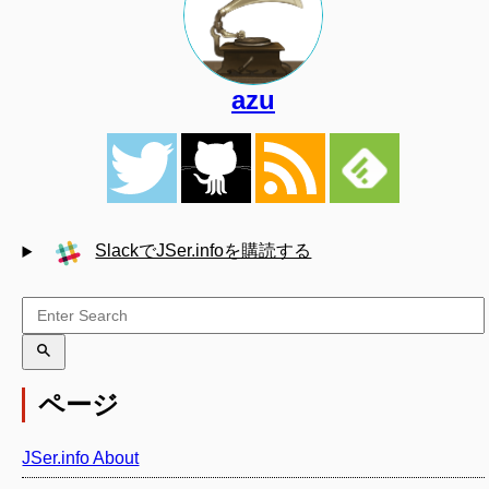
azu
SlackでJSer.infoを購読する
ページ
JSer.info About