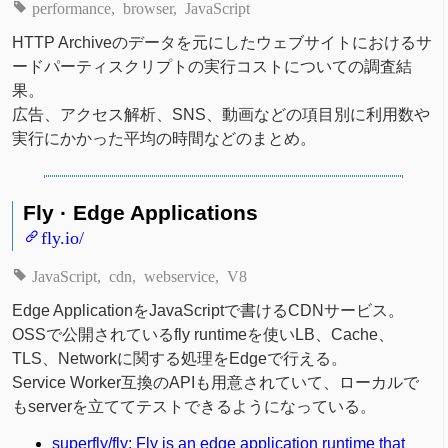
performance
browser
JavaScript
HTTP Archiveのデータを元にしたウェブサイトにおけるサ
ードパーティスクリプトの実行コストについての調査結
果。
広告、アクセス解析、SNS、動画などの項目別に利用数や
実行にかかった平均の時間などのまとめ。
Fly · Edge Applications
fly.io/
JavaScript
cdn
webservice
V8
Edge ApplicationをJavaScriptで書けるCDNサービス。
OSSで公開されているfly runtimeを使いLB、Cache、
TLS、Networkに関する処理をEdgeで行える。
Service Worker互換のAPIも用意されていて、ローカルで
もserverを立ててテストできるようになっている。
superfly/fly: Fly is an edge application runtime that