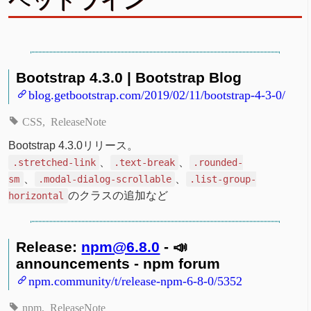
ヘッドライン
Bootstrap 4.3.0 | Bootstrap Blog
blog.getbootstrap.com/2019/02/11/bootstrap-4-3-0/
CSS
ReleaseNote
Bootstrap 4.3.0リリース。
、
、
.stretched-link
.text-break
.rounded-
、
、
sm
.modal-dialog-scrollable
.list-group-
のクラスの追加など
horizontal
Release:
npm@6.8.0
- 📣
announcements - npm forum
npm.community/t/release-npm-6-8-0/5352
npm
ReleaseNote