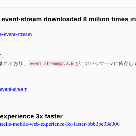
event-stream downloaded 8 million times in
e-event-stream
て。
が含まれており、
がこのパッケージに依存し
event-stream@3.3.6
r/event-stream
experience 3x faster
sells-mobile-web-experience-3x-faster-bbb3be93e006