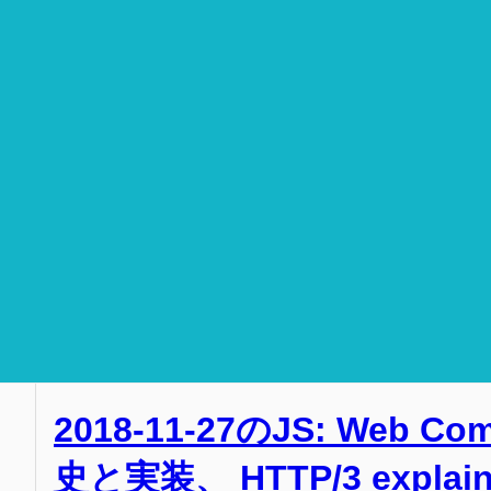
2018-11-27のJS: Web C
史と実装、 HTTP/3 explai