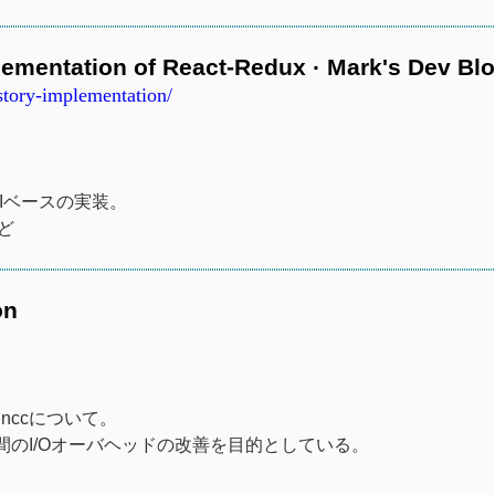
lementation of React-Redux · Mark's Dev Bl
story-implementation/
 APIベースの実装。
など
on
nccについて。
のI/Oオーバヘッドの改善を目的としている。