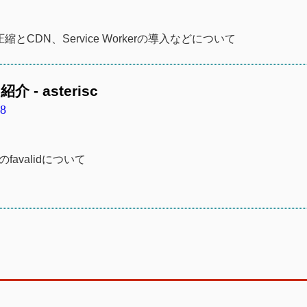
像の圧縮とCDN、Service Workerの導入などについて
介 - asterisc
38
avalidについて