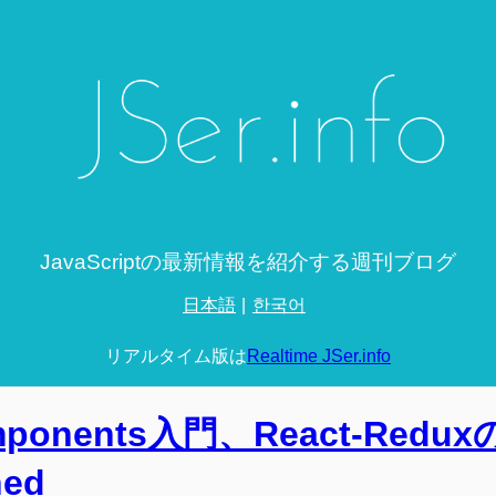
JavaScriptの最新情報を紹介する週刊ブログ
日本語
한국어
リアルタイム版は
Realtime JSer.info
omponents入門、React-Redu
ned