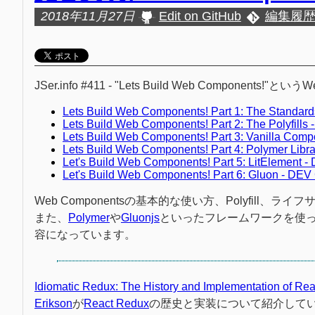
2018年11月27日
Edit on GitHub
編集履
JSer.info #411 - "Lets Build Web Compon
Lets Build Web Components! Part 1: The Standard
Lets Build Web Components! Part 2: The Polyfills 
Lets Build Web Components! Part 3: Vanilla Comp
Lets Build Web Components! Part 4: Polymer Libra
Let's Build Web Components! Part 5: LitElement -
Let's Build Web Components! Part 6: Gluon - DEV 
Web Componentsの基本的な使い方、Polyfil
また、
Polymer
や
Gluonjs
といったフレームワークを使
容になっています。
Idiomatic Redux: The History and Implementation of Re
Erikson
が
React Redux
の歴史と実装について紹介して