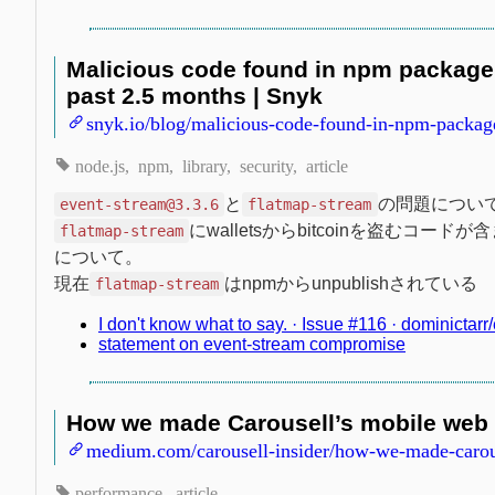
Malicious code found in npm package 
past 2.5 months | Snyk
snyk.io/blog/malicious-code-found-in-npm-packag
node.js
npm
library
security
article
と
の問題につい
event-stream@3.3.6
flatmap-stream
にwalletsからbitcoinを盗むコード
flatmap-stream
について。
現在
はnpmからunpublishされている
flatmap-stream
I don't know what to say. · Issue #116 · dominictar
statement on event-stream compromise
How we made Carousell’s mobile web 
medium.com/carousell-insider/how-we-made-carou
performance
article