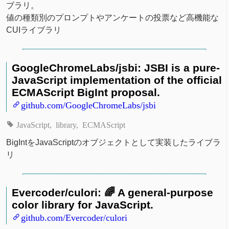
ブラリ。
値の種類別のプロンプトやアンケートの投票など高機能な
CUIライブラリ
GoogleChromeLabs/jsbi: JSBI is a pure-
JavaScript implementation of the official
ECMAScript BigInt proposal.
github.com/GoogleChromeLabs/jsbi
JavaScript
library
ECMAScript
BigIntをJavaScriptのオブジェクトとして実装したライブラ
リ
Evercoder/culori: 🌈 A general-purpose
color library for JavaScript.
github.com/Evercoder/culori