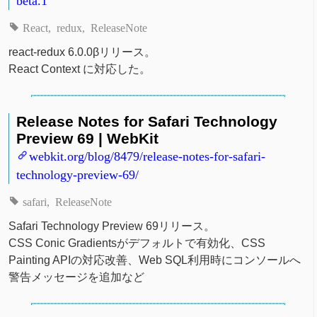
React
redux
ReleaseNote
react-redux 6.0.0βリリース。
React Context に対応した。
Release Notes for Safari Technology
Preview 69 | WebKit
webkit.org/blog/8479/release-notes-for-safari-
technology-preview-69/
safari
ReleaseNote
Safari Technology Preview 69リリース。
CSS Conic Gradientsがデフォルトで有効化、CSS
Painting APIの対応改善、Web SQL利用時にコンソールへ
警告メッセージを追加など