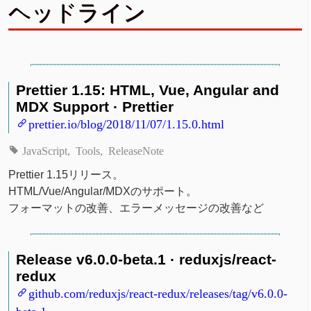
ヘッドライン
Prettier 1.15: HTML, Vue, Angular and
MDX Support · Prettier
prettier.io/blog/2018/11/07/1.15.0.html
JavaScript
Tools
ReleaseNote
Prettier 1.15リリース。
HTML/Vue/Angular/MDXのサポート。
フォーマットの改善、エラーメッセージの改善など
Release v6.0.0-beta.1 · reduxjs/react-
redux
github.com/reduxjs/react-redux/releases/tag/v6.0.0-
beta.1