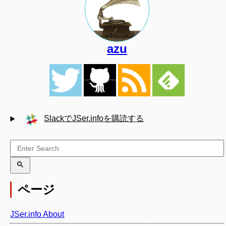
azu
SlackでJSer.infoを購読する
ページ
JSer.info About