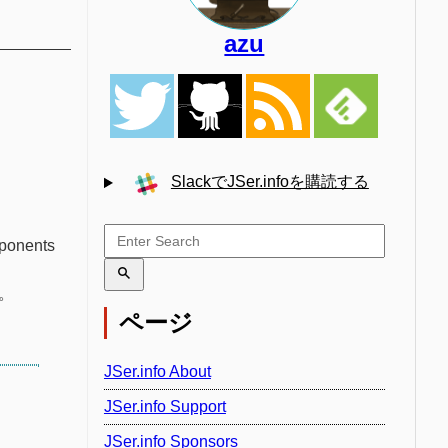
azu
SlackでJSer.infoを購読する
nents
た。
ページ
JSer.info About
JSer.info Support
JSer.info Sponsors