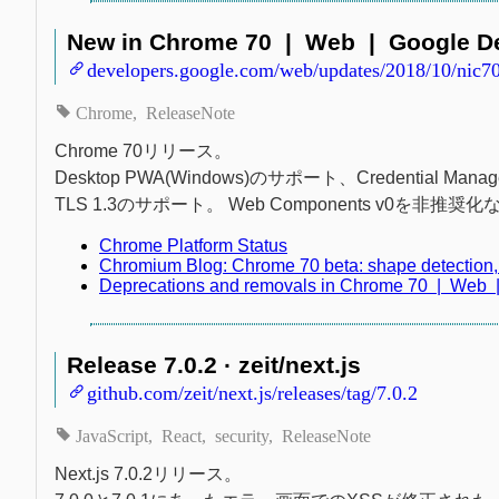
New in Chrome 70 | Web | Google D
developers.google.com/web/updates/2018/10/nic7
Chrome
ReleaseNote
Chrome 70リリース。
Desktop PWA(Windows)のサポート、Credential M
TLS 1.3のサポート。 Web Components v0を非推奨化
Chrome Platform Status
Chromium Blog: Chrome 70 beta: shape detection,
Deprecations and removals in Chrome 70 | Web 
Release 7.0.2 · zeit/next.js
github.com/zeit/next.js/releases/tag/7.0.2
JavaScript
React
security
ReleaseNote
Next.js 7.0.2リリース。