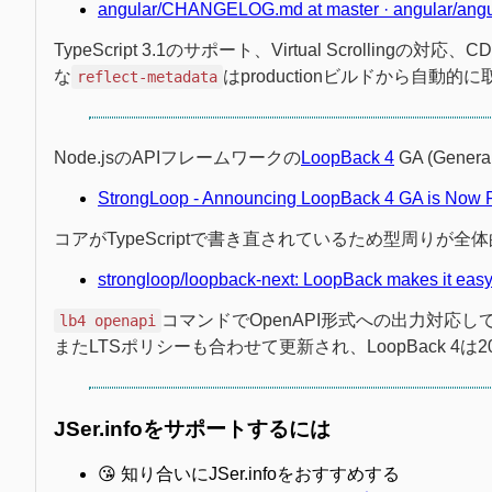
angular/CHANGELOG.md at master · angular/angu
TypeScript 3.1のサポート、Virtual Scrollin
な
はproductionビルドから自
reflect-metadata
Node.jsのAPIフレームワークの
LoopBack 4
GA (Gene
StrongLoop - Announcing LoopBack 4 GA is Now R
コアがTypeScriptで書き直されているため型周りが
strongloop/loopback-next: LoopBack makes it easy t
コマンドでOpenAPI形式への出力対応し
lb4 openapi
またLTSポリシーも合わせて更新され、LoopBack 4
JSer.infoをサポートするには
😘 知り合いにJSer.infoをおすすめする