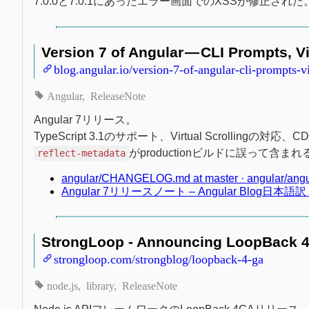
7.0.0と7.0.1にあったエラー画面でのXSSが修正された
Version 7 of Angular — CLI Prompts, V
blog.angular.io/version-7-of-angular-cli-prompts-
Angular
ReleaseNote
Angular 7リリース。
TypeScript 3.1のサポート、Virtual Scrollingの対応
がproductionビルドに誤って含
reflect-metadata
angular/CHANGELOG.md at master · angular/angu
Angular 7リリースノート – Angular Blog日本語訳 |
StrongLoop - Announcing LoopBack 4 
strongloop.com/strongblog/loopback-4-ga
node.js
library
ReleaseNote