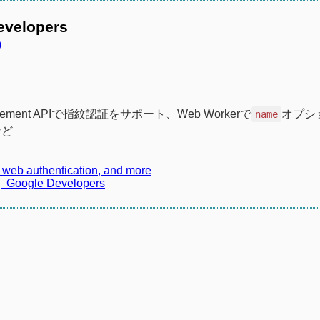
evelopers
0
anagement APIで指紋認証をサポート、Web Workerで
オプシ
name
など
 web authentication, and more
| Google Developers