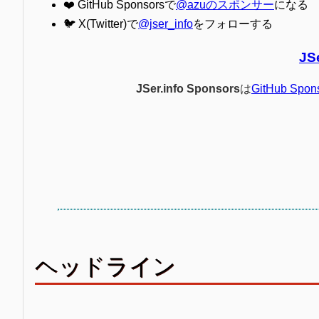
❤️ GitHub Sponsorsで
@azuのスポンサー
になる
🐦 X(Twitter)で
@jser_info
をフォローする
JS
JSer.info Sponsors
は
GitHub Spon
ヘッドライン