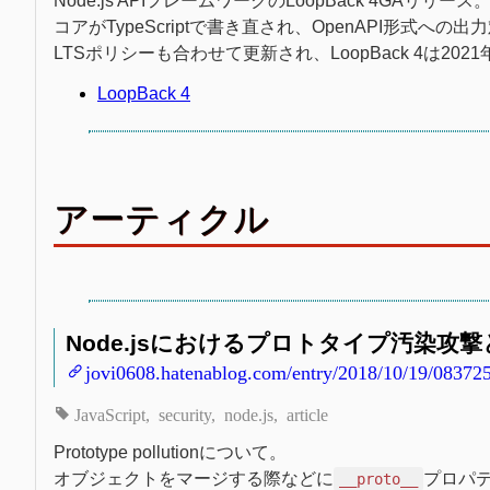
Node.js APIフレームワークのLoopBack 4GAリリース
コアがTypeScriptで書き直され、OpenAPI形式への出
LTSポリシーも合わせて更新され、LoopBack 4は20
LoopBack 4
アーティクル
Node.jsにおけるプロトタイプ汚染攻撃
jovi0608.hatenablog.com/entry/2018/10/19/08372
JavaScript
security
node.js
article
Prototype pollutionについて。
オブジェクトをマージする際などに
プロパ
__proto__