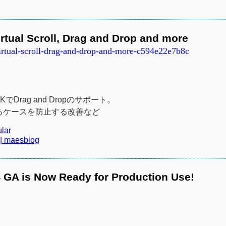
。
irtual Scroll, Drag and Drop and more
virtual-scroll-drag-and-drop-and-more-c594e22e7b8c
、CDKでDrag and Dropのサポート。
まれるケースを防止する改善など
lar
 maesblog
GA is Now Ready for Production Use!