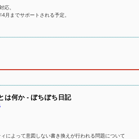
。
力対応。
21年4月までサポートされる予定。
とは何か - ぼちぼち日記
5
ティによって意図しない書き換えが行われる問題について