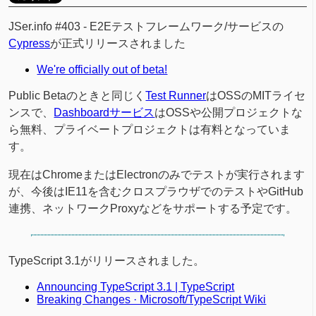
JSer.info #403 - E2Eテストフレームワーク/サービスの
Cypress
が正式リリースされました
We're officially out of beta!
Public Betaのときと同じく
Test Runner
はOSSのMITライセ
ンスで、
Dashboardサービス
はOSSや公開プロジェクトな
ら無料、プライベートプロジェクトは有料となっていま
す。
現在はChromeまたはElectronのみでテストが実行されます
が、今後はIE11を含むクロスプラウザでのテストやGitHub
連携、ネットワークProxyなどをサポートする予定です。
TypeScript 3.1がリリースされました。
Announcing TypeScript 3.1 | TypeScript
Breaking Changes · Microsoft/TypeScript Wiki