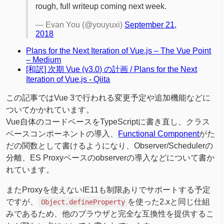
rough, full writeup coming next week.
— Evan You (@youyuxi)
September 21,
2018
Plans for the Next Iteration of Vue.js – The Vue Point
– Medium
[和訳] 次期 Vue (v3.0) の計画 / Plans for the Next
Iteration of Vue.js - Qiita
この記事ではVue 3で行われる変更予定や追加機能などに
ついてかかれています。
Vue自体のコードベースをTypeScriptに書き直し、クラス
ベースコンポーネントの導入、
Functional Component
がた
だの関数として書けるようになり、Observer/Schedulerの
分離、ES Proxyベースのobserverの導入などについて書か
れています。
またProxyを使えないIE11も制限ありでサポートする予定
ですが、
を使った2.xと同じ仕組
Object.defineProperty
みであるため、他のブラウザと完全な互換性を提供するこ