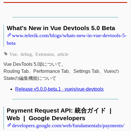
What's New in Vue Devtools 5.0 Beta
www.telerik.com/blogs/whats-new-in-vue-devtools-5-
beta
Vue
debug
Extension
article
Vue DevTools 5.0βについて。
Routing Tab、Performance Tab、Settings Tab、Vuexの
Stateの編集機能について
Release v5.0.0-beta.1 · vuejs/vue-devtools
Payment Request API: 統合ガイド |
Web | Google Developers
developers.google.com/web/fundamentals/payments/