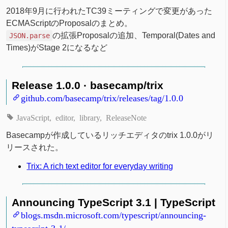
2018年9月に行われたTC39ミーティングで変更があった
ECMAScriptのProposalのまとめ。
の拡張Proposalの追加、Temporal(Dates and
JSON.parse
Times)がStage 2になるなど
Release 1.0.0 · basecamp/trix
github.com/basecamp/trix/releases/tag/1.0.0
JavaScript
editor
library
ReleaseNote
Basecampが作成しているリッチエディタのtrix 1.0.0がリ
リースされた。
Trix: A rich text editor for everyday writing
Announcing TypeScript 3.1 | TypeScript
blogs.msdn.microsoft.com/typescript/announcing-
typescript-3-1/