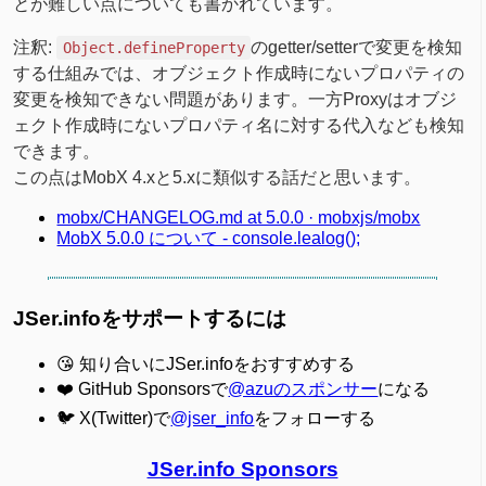
とが難しい点についても書かれています。
注釈:
のgetter/setterで変更を検知
Object.defineProperty
する仕組みでは、オブジェクト作成時にないプロパティの
変更を検知できない問題があります。一方Proxyはオブジ
ェクト作成時にないプロパティ名に対する代入なども検知
できます。
この点はMobX 4.xと5.xに類似する話だと思います。
mobx/CHANGELOG.md at 5.0.0 · mobxjs/mobx
MobX 5.0.0 について - console.lealog();
JSer.infoをサポートするには
😘 知り合いにJSer.infoをおすすめする
❤️ GitHub Sponsorsで
@azuのスポンサー
になる
🐦 X(Twitter)で
@jser_info
をフォローする
JSer.info Sponsors