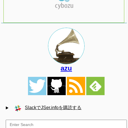
azu
SlackでJSer.infoを購読する