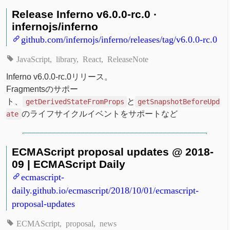
Release Inferno v6.0.0-rc.0 ·
infernojs/inferno
github.com/infernojs/inferno/releases/tag/v6.0.0-rc.0
JavaScript
library
React
ReleaseNote
Inferno v6.0.0-rc.0リリース。
Fragmentsのサポー
ト、
と
getDerivedStateFromProps
getSnapshotBeforeUpd
のライフサイクルイベントをサポートなど
ate
ECMAScript proposal updates @ 2018-
09 | ECMAScript Daily
ecmascript-
daily.github.io/ecmascript/2018/10/01/ecmascript-
proposal-updates
ECMAScript
proposal
news