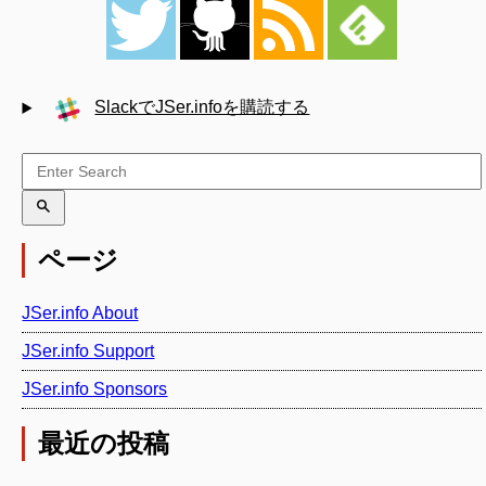
SlackでJSer.infoを購読する
ページ
JSer.info About
JSer.info Support
JSer.info Sponsors
最近の投稿