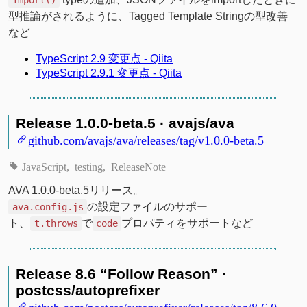
import()
型推論がされるように、Tagged Template Stringの型改善
など
TypeScript 2.9 変更点 - Qiita
TypeScript 2.9.1 変更点 - Qiita
Release 1.0.0-beta.5 · avajs/ava
github.com/avajs/ava/releases/tag/v1.0.0-beta.5
JavaScript
testing
ReleaseNote
AVA 1.0.0-beta.5リリース。
の設定ファイルのサポー
ava.config.js
ト、
で
プロパティをサポートなど
t.throws
code
Release 8.6 “Follow Reason” ·
postcss/autoprefixer
github.com/postcss/autoprefixer/releases/tag/8.6.0