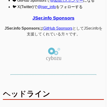
❤️ GitHub Sponsorsで
@azuのスポンサー
になる
🐦 X(Twitter)で
@jser_info
をフォローする
JSer.info Sponsors
JSer.info Sponsors
は
GitHub Sponsors
としてJSer.infoを
支援してくれている方々です。
ヘッドライン