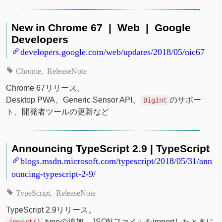
New in Chrome 67 | Web | Google
Developers
developers.google.com/web/updates/2018/05/nic67
Chrome
ReleaseNote
Chrome 67リリース。
Desktop PWA、Generic Sensor API、
のサポー
BigInt
ト、開発者ツールの更新など
Announcing TypeScript 2.9 | TypeScript
blogs.msdn.microsoft.com/typescript/2018/05/31/ann
ouncing-typescript-2-9/
TypeScript
ReleaseNote
TypeScript 2.9リリース。
typeの追加、JSONファイルをimportしたときに