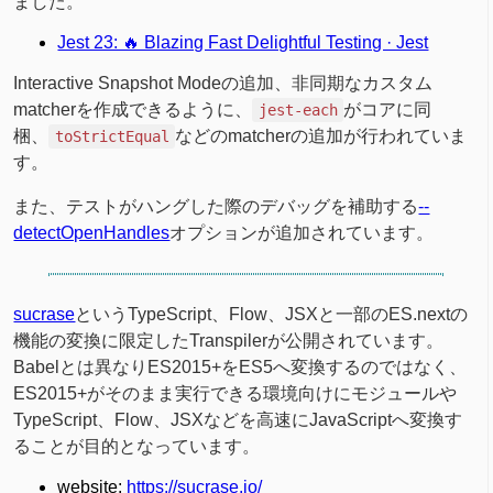
ました。
Jest 23: 🔥 Blazing Fast Delightful Testing · Jest
Interactive Snapshot Modeの追加、非同期なカスタム
matcherを作成できるように、
がコアに同
jest-each
梱、
などのmatcherの追加が行われていま
toStrictEqual
す。
また、テストがハングした際のデバッグを補助する
--
detectOpenHandles
オプションが追加されています。
sucrase
というTypeScript、Flow、JSXと一部のES.nextの
機能の変換に限定したTranspilerが公開されています。
Babelとは異なりES2015+をES5へ変換するのではなく、
ES2015+がそのまま実行できる環境向けにモジュールや
TypeScript、Flow、JSXなどを高速にJavaScriptへ変換す
ることが目的となっています。
website:
https://sucrase.io/