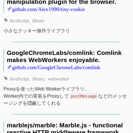
manipulation plugin for the browser.
github.com/Alex1990/tiny-cookie
JavaScript
library
小さなクッキー操作ライブラリ
GoogleChromeLabs/comlink: Comlink
makes WebWorkers enjoyable.
github.com/GoogleChromeLabs/comlink
JavaScript
library
webworker
Proxyを使ったWeb Workerライブラリ。
Worker内での実装をProxyして
などのメッセ
postMessage
ージングを隠蔽してくれる
marblejs/marble: Marble.js - functional
reactive HTTP middleware framework