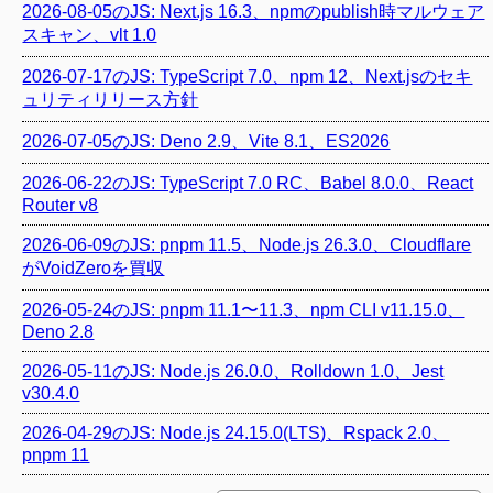
2026-08-05のJS: Next.js 16.3、npmのpublish時マルウェア
スキャン、vlt 1.0
2026-07-17のJS: TypeScript 7.0、npm 12、Next.jsのセキ
ュリティリリース方針
2026-07-05のJS: Deno 2.9、Vite 8.1、ES2026
2026-06-22のJS: TypeScript 7.0 RC、Babel 8.0.0、React
Router v8
2026-06-09のJS: pnpm 11.5、Node.js 26.3.0、Cloudflare
がVoidZeroを買収
2026-05-24のJS: pnpm 11.1〜11.3、npm CLI v11.15.0、
Deno 2.8
2026-05-11のJS: Node.js 26.0.0、Rolldown 1.0、Jest
v30.4.0
2026-04-29のJS: Node.js 24.15.0(LTS)、Rspack 2.0、
pnpm 11