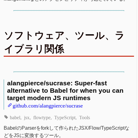
ソフトウェア、ツール、ラ
イブラリ関係
alangpierce/sucrase: Super-fast
alternative to Babel for when you can
target modern JS runtimes
github.com/alangpierce/sucrase
babel
jsx
flowtype
TypeScript
Tools
BabelのParserをforkして作られたJSX/Flow/TypeScriptな
どをJSに変換するツール。