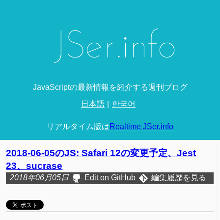
JavaScriptの最新情報を紹介する週刊ブログ
日本語
한국어
リアルタイム版は
Realtime JSer.info
2018-06-05のJS: Safari 12の変更予定、Jest
23、sucrase
2018年06月05日
Edit on GitHub
編集履歴を見る