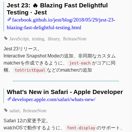
Jest 23: 🔥 Blazing Fast Delightful
Testing · Jest
facebook.github.io/jest/blog/2018/05/29/jest-23-
blazing-fast-delightful-testing.html
JavaScript
testing
library
ReleaseNote
Jest 23リリース。
Interactive Snapshot Modeの追加、非同期なカスタム
matcherを作成できるように、
がコアに同
jest-each
梱、
などのmatcherの追加
toStrictEqual
What’s New in Safari - Apple Developer
developer.apple.com/safari/whats-new/
safari
ReleaseNote
Safari 12の変更予定。
watchOSで動作するように、
のサポート、
font-display