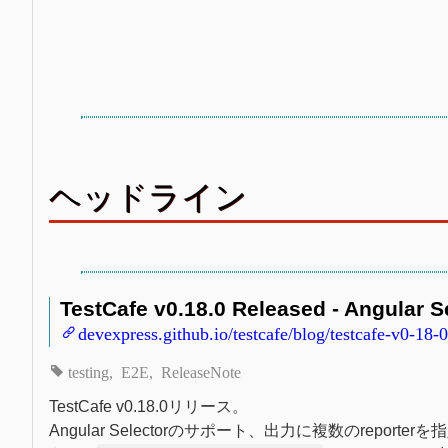
ヘッドライン
TestCafe v0.18.0 Released - Angular Se
devexpress.github.io/testcafe/blog/testcafe-v0-18-
testing
E2E
ReleaseNote
TestCafe v0.18.0リリース。
Angular Selectorのサポート、出力に複数のrepor