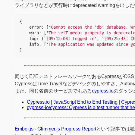
ライブラリなどが実行時にdeprecated warnin
{
error
:
[
"
Cannot access the 'db' database. W
warn
:
[
'
The setTimeout property is deprecat
log
:
[
'
[09:12:08] Logged in
'
,
'
[09:25:43] C
info
:
[
'
The application was updated since y
}
同じくE2EテストフレームワークであるCypressがO
CypressはTime Travelなどデバッグのしやすさ、Aut
また、同じ名前のサービスでもある
cypress.io
のダッシ
Cypress.io | JavaScript End to End Testing | Cypre
cypress-io/cypress: Cypress is a test runner that h
Ember.js - Glimmer.js Progress Report
という記事では独