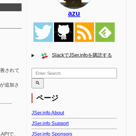
azu
SlackでJSer.infoを購読する
が改善されて
kが追加さ
ページ
JSer.info About
JSer.info Support
PIで、
JSer.info Sponsors