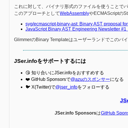
これに対して、バイナリ形式のファイルを使うことで
このアプローチとして
WebAssembly
やECMAScriptのS
syg/ecmascript-binary-ast: Binary AST proposal f
JavaScript Binary AST Engineering Newsletter #1 · I
GlimmerのBinary Templateはユーザーラン
JSer.infoをサポートするには
😘 知り合いにJSer.infoをおすすめする
❤️ GitHub Sponsorsで
@azuのスポンサー
になる
🐦 X(Twitter)で
@jser_info
をフォローする
JS
JSer.info Sponsors
は
GitHub Spon