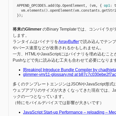
APPEND_OPCODES
.
add
(
Op
.
OpenElement
,
(
vm
,
{
op1
:
vm
.
elements
().
openElement
(
vm
.
constants
.
getStr
});
将来のGlimmer
のBinary Templateでは、コンパ
します。
ランタイムはバイナリを
ArrayBuffer
で読み込んでテンプ
やパース速度などが改善されるかもしれません。
一方、HTMLやJavaScriptにはバイナリを埋め込
Pushなどで先に読み込む工夫も合わせて必要になりま
[Breaking] Introduce Bundle Compiler by chadhieta
glimmer-vm/11-glossary.md at b87c7c030ebe2f7
多くのテンプレートエンジンはJSONやJavaScrip
ウェブアプリのサイズが大きくなってきた現在では、Jav
ックの一つとなっています。
（特にモバイルデバイスでは影響が大きいです）
JavaScript Start-up Performance – reloading – Me