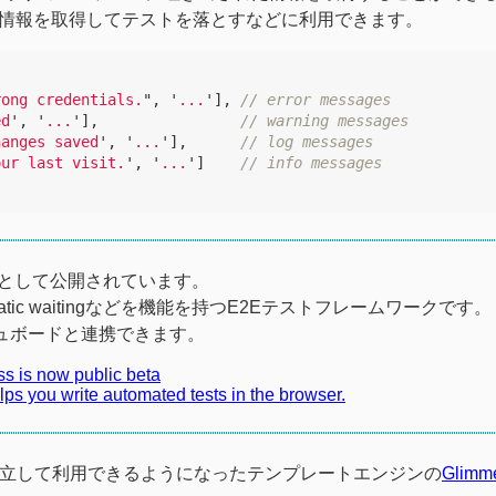
gを出した情報を取得してテストを落とすなどに利用できます。
rong credentials.
"
,
'
...
'
],
// error messages
ed
'
,
'
...
'
],
// warning messages
hanges saved
'
,
'
...
'
],
// log messages
our last visit.
'
,
'
...
'
]
// info messages
SSとして公開されています。
omatic waitingなどを機能を持つE2Eテストフレームワークです。
ュボードと連携できます。
ss is now public beta
elps you write automated tests in the browser.
立して利用できるようになったテンプレートエンジンの
Glimm