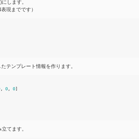
R)にします。
ON表現までです）
現したテンプレート情報を作ります。
0
,
0
,
0
]
み立てます。