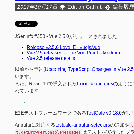
2017年10月17日
Edit on GitHub
編集履
JSer.info #353 - Vue 2.5.0がリリースされました。
Release v2.5.0 Level E · vuejs/vue
Vue 2.5 released – The Vue Point – Medium
Vue 2.5 release details
以前から予告(
Upcoming TypeScript Changes in Vue 2.5
います。
また、React 16で導入された
Error Boundaries
のように
れています。
E2Eテストフレームワークである
TestCafe v0.18.0
がリ
Angularに対応する
testcafe-angular-selectors
の追加や
t
はテストを実行したブラ
t.getBrowserConsoleMessages