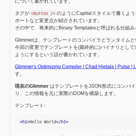
について書かれています。
タグが
のようにCapitalスタイルで書く
<Button />
ポートなど変更点が紹介されています。
その中で、将来的にBinary Templatesと呼ばれ
Glimmerは、テンプレートのコンパイラとランタイム
今回の変更でテンプレートを(最終的に)バイナリとし
ようにするという話が書かれています。
Glimmer's Optimizing Compiler | Chad Hietala | Pulse | 
す。
現在のGlimmer
はテンプレートをJSON形式にコンパイ
り、この情報を元に実際のDOMを構築します。
テンプレート:
<h1>
Hello World
</h1>