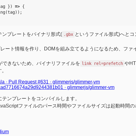
tag
})
=>
{
ing
(
tag
));
イラがテンプレートをバイナリ形式(
というファイル形式)へとコ
.gbx
レート情報を作り、DOMを組み立てるようになるため、ファ
むことができないため、バイナリファイルを
やHT
link rel=prefetch
す。
la · Pull Request #631 · glimmerjs/glimmer-vm
acad7716674a29d9244381b01 · glimmerjs/glimmer-vm
t形式にテンプレートをコンパイルします。
aScriptファイルのパース時間やファイルサイズは起動時間
dium