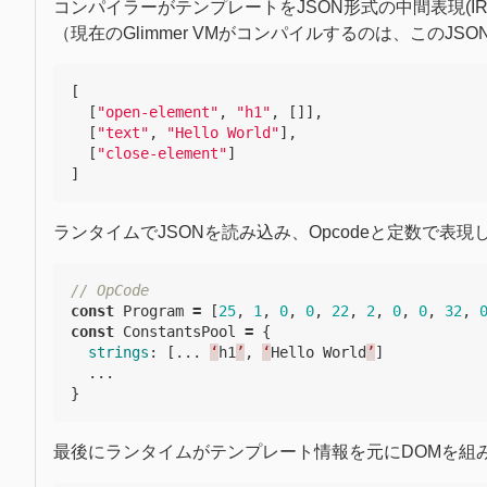
コンパイラーがテンプレートをJSON形式の中間表現(I
（現在のGlimmer VMがコンパイルするのは、このJS
[
[
"open-element"
,
"h1"
,
[]],
[
"text"
,
"Hello World"
],
[
"close-element"
]
]
ランタイムでJSONを読み込み、Opcodeと定数で表
// OpCode
const
Program
=
[
25
,
1
,
0
,
0
,
22
,
2
,
0
,
0
,
32
,
const
ConstantsPool
=
{
strings
:
[...
‘
h1
’
,
‘
Hello
World
’
]
...
}
最後にランタイムがテンプレート情報を元にDOMを組