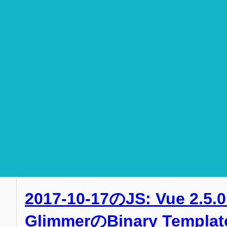
2017-10-17のJS: Vue
GlimmerのBinary Templat