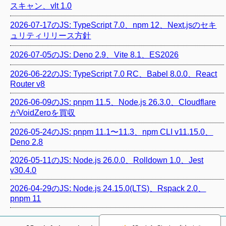
スキャン、vlt 1.0
2026-07-17のJS: TypeScript 7.0、npm 12、Next.jsのセキ
ュリティリリース方針
2026-07-05のJS: Deno 2.9、Vite 8.1、ES2026
2026-06-22のJS: TypeScript 7.0 RC、Babel 8.0.0、React
Router v8
2026-06-09のJS: pnpm 11.5、Node.js 26.3.0、Cloudflare
がVoidZeroを買収
2026-05-24のJS: pnpm 11.1〜11.3、npm CLI v11.15.0、
Deno 2.8
2026-05-11のJS: Node.js 26.0.0、Rolldown 1.0、Jest
v30.4.0
2026-04-29のJS: Node.js 24.15.0(LTS)、Rspack 2.0、
pnpm 11