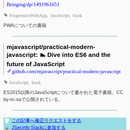
Bringing/dp/1491961651
ProgressiveWebApp
JavaScript
book
PWAについての書籍
mjavascript/practical-modern-
javascript: 🏊 Dive into ES6 and the
future of JavaScript
github.com/mjavascript/practical-modern-javascript
JavaScript
book
ES2015以降のJavaScriptについて書かれた電子書籍。CC
by-nc-saで公開されている。
この記事へ修正リクエストをする
JSer.info Slackに参加する