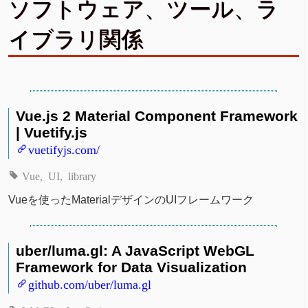
ソフトウェア、ツール、ラ
イブラリ関係
Vue.js 2 Material Component Framework
| Vuetify.js
vuetifyjs.com/
Vue
UI
library
Vueを使ったMaterialデザインのUIフレームワーク
uber/luma.gl: A JavaScript WebGL
Framework for Data Visualization
github.com/uber/luma.gl