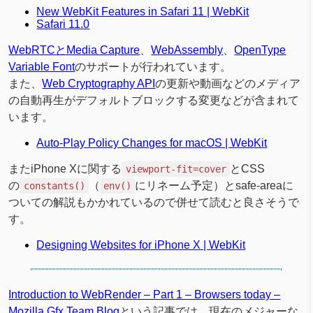
New WebKit Features in Safari 11 | WebKit
Safari 11.0
WebRTCとMedia Capture
、
WebAssembly
、
OpenType
Variable Font
のサポートが行われています。
また、
Web Cryptography API
の更新や動画などのメディア
の自動再生がデフォルトブロックする変更などが含まれて
います。
Auto-Play Policy Changes for macOS | WebKit
またiPhone Xに関する
とCSS
viewport-fit=cover
の
（
にリネーム予定）とsafe-areaに
constants()
env()
ついての解説もかかれているので併せて読むと良さそうで
す。
Designing Websites for iPhone X | WebKit
Introduction to WebRender – Part 1 – Browsers today –
Mozilla Gfx Team Blog
という記事では、現在のメジャーな