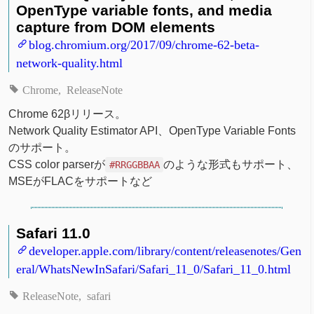
OpenType variable fonts, and media
capture from DOM elements
blog.chromium.org/2017/09/chrome-62-beta-
network-quality.html
Chrome
ReleaseNote
Chrome 62βリリース。
Network Quality Estimator API、OpenType Variable Fonts
のサポート。
CSS color parserが
のような形式もサポート、
#RRGGBBAA
MSEがFLACをサポートなど
Safari 11.0
developer.apple.com/library/content/releasenotes/Gen
eral/WhatsNewInSafari/Safari_11_0/Safari_11_0.html
ReleaseNote
safari