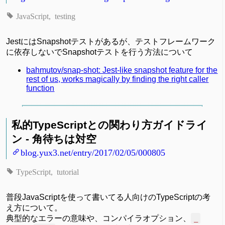
JavaScript
testing
JestにはSnapshotテストがあるが、テストフレームワーク
に依存しないでSnapshotテストを行う方法について
bahmutov/snap-shot: Jest-like snapshot feature for the
rest of us, works magically by finding the right caller
function
私的TypeScriptとの関わり方ガイドライ
ン - 角待ちは対空
blog.yux3.net/entry/2017/02/05/000805
TypeScript
tutorial
普段JavaScriptを使って書いてる人向けのTypeScriptの考
え方について。
典型的なエラーの意味や、コンパイラオプション、
_