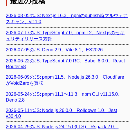
最近の投稿
2026-08-05のJS: Next.js 16.3、npmのpublish時マルウェア
スキャン、vlt 1.0
2026-07-17のJS: TypeScript 7.0、npm 12、Next.jsのセキ
ュリティリリース方針
2026-07-05のJS: Deno 2.9、Vite 8.1、ES2026
2026-06-22のJS: TypeScript 7.0 RC、Babel 8.0.0、React
Router v8
2026-06-09のJS: pnpm 11.5、Node.js 26.3.0、Cloudflare
がVoidZeroを買収
2026-05-24のJS: pnpm 11.1〜11.3、npm CLI v11.15.0、
Deno 2.8
2026-05-11のJS: Node.js 26.0.0、Rolldown 1.0、Jest
v30.4.0
2026-04-29のJS: Node.js 24.15.0(LTS)、Rspack 2.0、