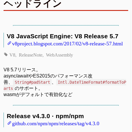
ヘッドライン
V8 JavaScript Engine: V8 Release 5.7
v8project.blogspot.com/2017/02/v8-release-57.html
V8
ReleaseNote
WebAssembly
V8 5.7リリース。
async/awaitやES2015のパフォーマンス改
善、
、
String#padStart
Intl.DateTimeFormat#formatToP
のサポート。
arts
wasmがデフォルトで有効化など
Release v4.3.0 · npm/npm
github.com/npm/npm/releases/tag/v4.3.0