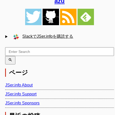
azu
SlackでJSer.infoを購読する
ページ
JSer.info About
JSer.info Support
JSer.info Sponsors