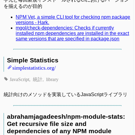
を揃えるのが目的
NPM Vet, a simple CLI tool for checking npm package
versions - Hark.
mgol/check-dependencies: Checks if currently
installed npm dependencies are installed in the exact
same versions that are specified in package.json
Simple Statistics
simplestatistics.org/
JavaScript
統計
library
統計向けのメソッドを実装しているJavaScriptライブラリ
abrahamjagadeesh/npm-module-stats:
Get recursive file size and
dependencies of any NPM module