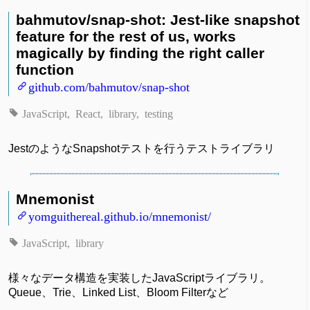
bahmutov/snap-shot: Jest-like snapshot
feature for the rest of us, works
magically by finding the right caller
function
github.com/bahmutov/snap-shot
JavaScript
React
library
testing
JestのようなSnapshotテストを行うテストライブラリ
Mnemonist
yomguithereal.github.io/mnemonist/
JavaScript
library
様々なデータ構造を実装したJavaScriptライブラリ。
Queue、Trie、Linked List、Bloom Filterなど