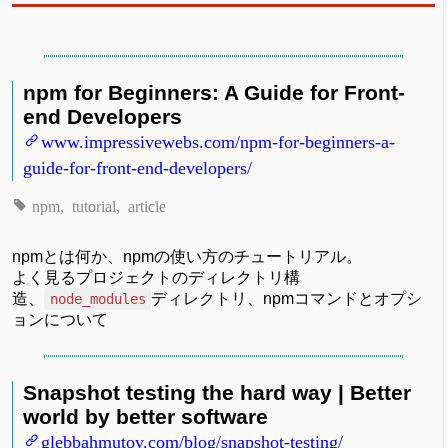
npm for Beginners: A Guide for Front-
end Developers
www.impressivewebs.com/npm-for-beginners-a-
guide-for-front-end-developers/
npm
tutorial
article
npmとは何か、npmの使い方のチュートリアル。
よく見るプロジェクトのディレクトリ構
造、
ディレクトリ、npmコマンドとオプシ
node_modules
ョンについて
Snapshot testing the hard way | Better
world by better software
glebbahmutov.com/blog/snapshot-testing/