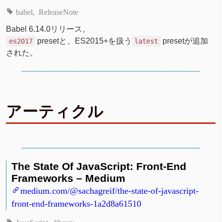
babel
ReleaseNote
Babel 6.14.0リリース。
presetと、ES2015+を扱う
presetが追加
es2017
latest
された。
アーティクル
The State Of JavaScript: Front-End
Frameworks – Medium
medium.com/@sachagreif/the-state-of-javascript-
front-end-frameworks-1a2d8a61510