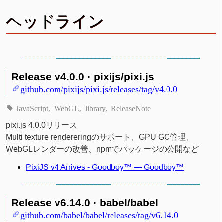
ヘッドライン
Release v4.0.0 · pixijs/pixi.js
github.com/pixijs/pixi.js/releases/tag/v4.0.0
JavaScript
WebGL
library
ReleaseNote
pixi.js 4.0.0リリース
Multi texture rendereringのサポート、GPU GC管理、
WebGLレンダーの改善、npmでパッケージの公開など
PixiJS v4 Arrives - Goodboy™ — Goodboy™
Release v6.14.0 · babel/babel
github.com/babel/babel/releases/tag/v6.14.0