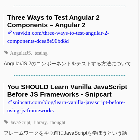
Three Ways to Test Angular 2
Components – Angular 2
vsavkin.com/three-ways-to-test-angular-2-
components-dcea8e90bd8d
AngularJS
testing
AngularJS 2のコンポーネントをテストする方法について
You SHOULD Learn Vanilla JavaScript
Before JS Frameworks - Snipcart
snipcart.com/blog/learn-vanilla-javascript-before-
using-js-frameworks
JavaScript
library
thought
フレームワークを学ぶ前にJavaScriptを学ぼうという話