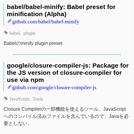
babel/babel-minify: Babel preset for
minification (Alpha)
github.com/babel/babel-minify
babel
plugin
Babelのminify plugin preset
google/closure-compiler-js: Package for
the JS version of closure-compiler for
use via npm
github.com/google/closure-compiler-js
JavaScript
Tools
Closure Compilerの一部機能を使えるツール。JavaScript
へのコンパイル済みファイルを含んでいるので、Javaを必
要としない。