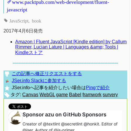
www.packtpub.com/web-development/fluent-
javascript
JavaScript
book
2017年4月6日発売
Amazon | Fluent JavaScript [Kindle edition] by Callum
Rimmer, Lucian Lature | Languages &amp; Tools |
Kindleストア
この記事へ修正リクエストをする
JSer.info Slackに参加する
JSer.infoへ記事を紹介したい場合は
Pingで紹介
タグ:
Canvas
WebGL
game
Babel
framwork
survery