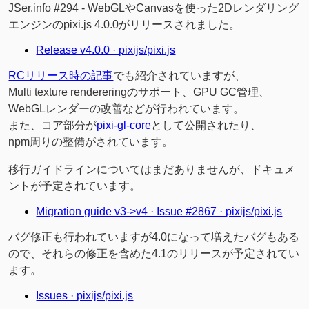
JSer.info #294 - WebGLやCanvasを使った2Dレンダリング
エンジンのpixi.js 4.0.0がリリースされました。
Release v4.0.0 · pixijs/pixi.js
RCリリース時の記事
でも紹介されていますが、
Multi texture rendereringのサポート、GPU GC管理、
WebGLレンダーの改善などが行われています。
また、コア部分が
pixi-gl-core
として公開されたり、
npm周りの整備がされています。
移行ガイドラインについてはまだありませんが、ドキュメ
ントが予定されています。
Migration guide v3->v4 · Issue #2867 · pixijs/pixi.js
バグ修正も行われていますが4.0になって増えたバグもある
ので、それらの修正を含めた4.1のリリースが予定されてい
ます。
Issues · pixijs/pixi.js