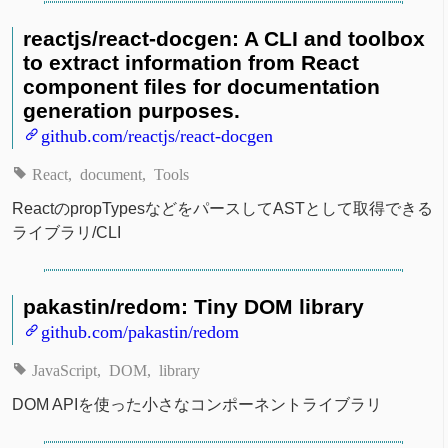
reactjs/react-docgen: A CLI and toolbox
to extract information from React
component files for documentation
generation purposes.
github.com/reactjs/react-docgen
React
document
Tools
ReactのpropTypesなどをパースしてASTとして取得できる
ライブラリ/CLI
pakastin/redom: Tiny DOM library
github.com/pakastin/redom
JavaScript
DOM
library
DOM APIを使った小さなコンポーネントライブラリ