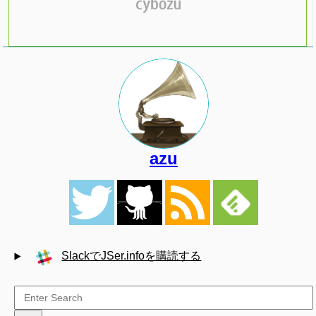
azu
SlackでJSer.infoを購読する