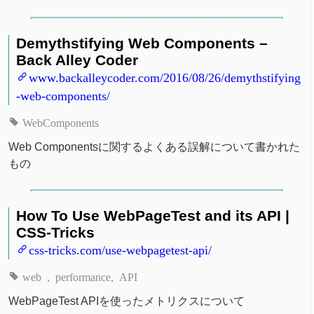
Demythstifying Web Components –
Back Alley Coder
www.backalleycoder.com/2016/08/26/demythstifying
-web-components/
WebComponents
Web Componentsに関するよくある誤解について書かれた
もの
How To Use WebPageTest and its API |
CSS-Tricks
css-tricks.com/use-webpagetest-api/
web
performance
API
WebPageTest APIを使ったメトリクスについて