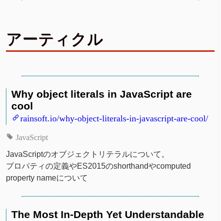
アーティクル
Why object literals in JavaScript are
cool
rainsoft.io/why-object-literals-in-javascript-are-cool/
JavaScript
JavaScriptのオブジェクトリテラルについて。
プロパティの定義やES2015のshorthandやcomputed
property nameについて
The Most In-Depth Yet Understandable