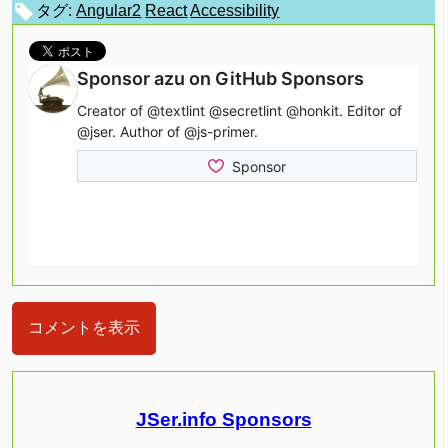
タグ:
Angular2
React
Accessibility
コメントを表示
JSer.info Sponsors