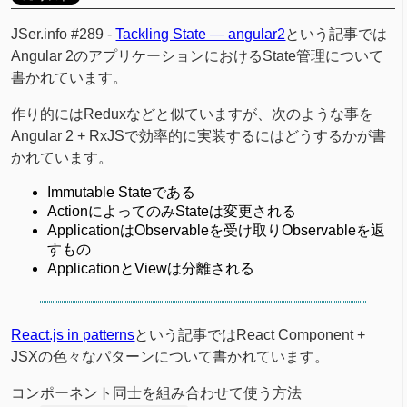
JSer.info #289 -
Tackling State — angular2
という記事では
Angular 2のアプリケーションにおけるState管理について
書かれています。
作り的にはReduxなどと似ていますが、次のような事を
Angular 2 + RxJSで効率的に実装するにはどうするかが書
かれています。
Immutable Stateである
ActionによってのみStateは変更される
ApplicationはObservableを受け取りObservableを返
すもの
ApplicationとViewは分離される
React.js in patterns
という記事ではReact Component +
JSXの色々なパターンについて書かれています。
コンポーネント同士を組み合わせて使う方法