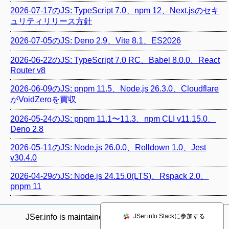
2026-07-17のJS: TypeScript 7.0、npm 12、Next.jsのセキ
ュリティリリース方針
2026-07-05のJS: Deno 2.9、Vite 8.1、ES2026
2026-06-22のJS: TypeScript 7.0 RC、Babel 8.0.0、React
Router v8
2026-06-09のJS: pnpm 11.5、Node.js 26.3.0、Cloudflare
がVoidZeroを買収
2026-05-24のJS: pnpm 11.1〜11.3、npm CLI v11.15.0、
Deno 2.8
2026-05-11のJS: Node.js 26.0.0、Rolldown 1.0、Jest
v30.4.0
2026-04-29のJS: Node.js 24.15.0(LTS)、Rspack 2.0、
pnpm 11
JSer.info Slackに参加する
JSer.info is maintained by @
azu_re
.