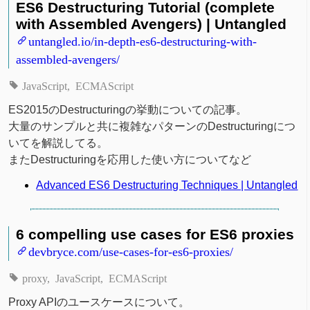
ES6 Destructuring Tutorial (complete
with Assembled Avengers) | Untangled
untangled.io/in-depth-es6-destructuring-with-
assembled-avengers/
JavaScript
ECMAScript
ES2015のDestructuringの挙動についての記事。
大量のサンプルと共に複雑なパターンのDestructuringにつ
いてを解説してる。
またDestructuringを応用した使い方についてなど
Advanced ES6 Destructuring Techniques | Untangled
6 compelling use cases for ES6 proxies
devbryce.com/use-cases-for-es6-proxies/
proxy
JavaScript
ECMAScript
Proxy APIのユースケースについて。