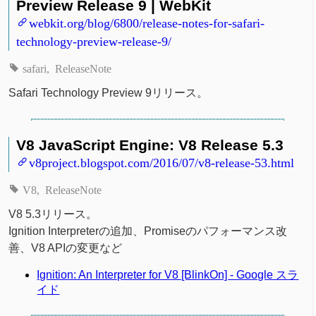
Preview Release 9 | WebKit
webkit.org/blog/6800/release-notes-for-safari-
technology-preview-release-9/
safari
ReleaseNote
Safari Technology Preview 9リリース。
V8 JavaScript Engine: V8 Release 5.3
v8project.blogspot.com/2016/07/v8-release-53.html
V8
ReleaseNote
V8 5.3リリース。
Ignition Interpreterの追加、Promiseのパフォーマンス改
善、V8 APIの変更など
Ignition: An Interpreter for V8 [BlinkOn] - Google スラ
イド