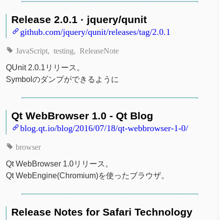
Release 2.0.1 · jquery/qunit
github.com/jquery/qunit/releases/tag/2.0.1
JavaScript
testing
ReleaseNote
QUnit 2.0.1リリース。
Symbolのダンプができるように
Qt WebBrowser 1.0 - Qt Blog
blog.qt.io/blog/2016/07/18/qt-webbrowser-1-0/
browser
Qt WebBrowser 1.0リリース。
Qt WebEngine(Chromium)を使ったブラウザ。
Release Notes for Safari Technology