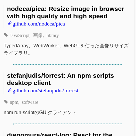
nodeca/pica: Resize image in browser
with high quality and high speed
github.com/nodeca/pica
JavaScript
画像
library
TypedArray、WebWorker、WebGLを使った画像リサイズ
ライブラリ。
stefanjudis/forrest: An npm scripts
desktop client
github.com/stefanjudis/forrest
npm
software
npm run-scriptのGUIクライアント
diegomura/react-log: React for the